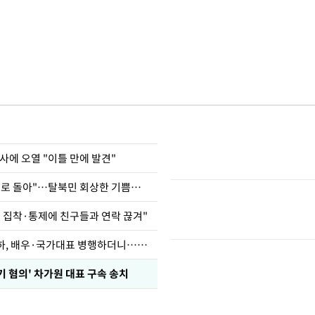
사에 오열 "이틀 만에 발견"
"바지 벗고 앞뒤로 돌아"…탈북민 회상한 기쁨조 검사
인 집착·통제에 친구들과 연락 끊겨"
박찬민 딸 박민하, 배우·국가대표 병행하더니…근황이
기 혐의' 차가원 대표 구속 송치