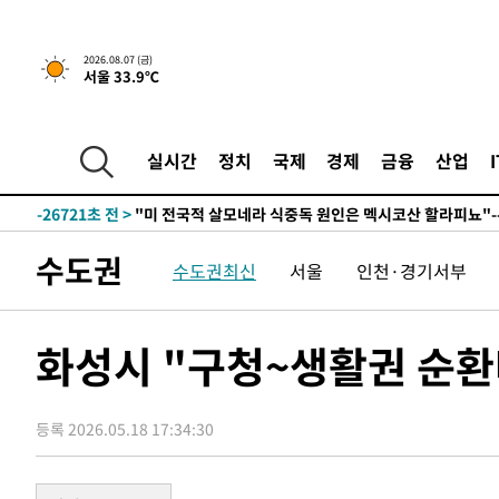
-10613초 전 >
[속보] 뉴욕증시, 일제 하락 마감…나스닥 0.06%↓
2026.08.07 (금)
서울 33.9℃
-31811초 전 >
[속보]'채상병 순직 책임' 임성근, 항소심도 징역 3년
-31677초 전 >
[속보]종합특검, '관저이전 봐주기 감사' 유병호 구속기소
-28277초 전 >
민주 콩고 에볼라환자 4천명 돌파, 4053명 발생 1850명
실시간
정치
국제
경제
금융
산업
-27527초 전 >
[속보]'300억원대 사기 혐의' 차가원 대표 구속 송치
-26721초 전 >
"미 전국적 살모네라 식중독 원인은 멕시코산 할라피뇨"--
-25234초 전 >
[속보]경찰·노동부, HL만도 평택사업장 끼임 사망 관련
수도권
-25115초 전 >
[속보]합수본, '투표율 허위 입력' 중앙·서울·경기도 선관
수도권최신
서울
인천·경기서부
압수수색
-24870초 전 >
[속보]원·달러 환율, 오전 9시 1423.8원
-24666초 전 >
[속보]삼성전자·SK하이닉스 동반 강보합…1%대 상승 
화성시 "구청~생활권 순환
-24652초 전 >
[속보]코스닥, 5.95포인트(0.74%) 상승한 807.62개장
-24620초 전 >
[속보]코스피, 6300선 재탈환…1.09% 오른 6365.07 
-21785초 전 >
시리아 다마스쿠스 교외에서 미니버스 폭발.. 14명 부상, 
등록 2026.05.18 17:34:30
태
-21083초 전 >
입추에도 극한더위…서울 낮 39도 '폭염중대경보'
-16047초 전 >
이란, 호르무즈서 "적국 목표물들"과 대치로 남부 케슘섬