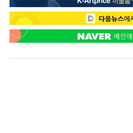
-16047초 전 >
이란, 호르무즈서 "적국 목표물들"과 대치로 남부 케슘섬
례 큰 폭발음
-14762초 전 >
[속보]美, 폴리실리콘 수입 규제…파생제품 15% 관세, 1
발효
-12913초 전 >
[속보]트럼프, 美 원정출산 금지 행정명령 서명
-10613초 전 >
[속보] 뉴욕증시, 일제 하락 마감…나스닥 0.06%↓