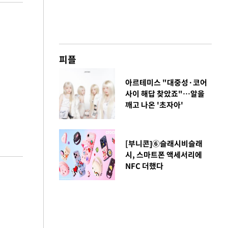
피플
아르테미스 "대중성·코어
사이 해답 찾았죠"…알을
깨고 나온 '초자아'
[부니콘]⑥슬래시비슬래
시, 스마트폰 액세서리에
NFC 더했다