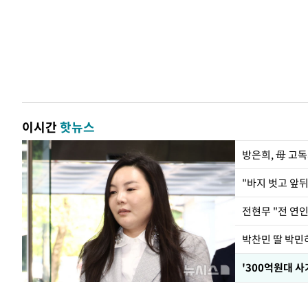
이시간
핫뉴스
방은희, 母 고독
전현무 "전 연
'300억원대 사