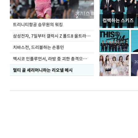
컴백하는 스키즈
입추 하루 앞둔 
트리니티항공 승무원의 워킹
폭염
삼성전자, 7일부터 갤럭시 Z 폴드8 울트라·폴드8·플립8 출시
치바스전, 드리블하는 손흥민
멕시코 인플루언서, 라방 중 괴한 총격으로 사망
멀티 골 세리머니하는 리오넬 메시