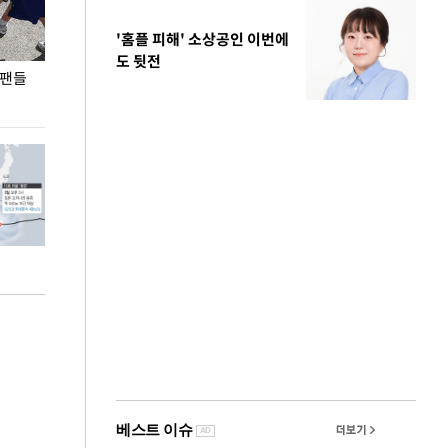
'홈플 피해' 소상공인 이번에
도 뒷전
 팬들
이 대통령, '청년 대책 속도 높여야…폭염 문제도
입추 코앞인데 전
총력 대응'