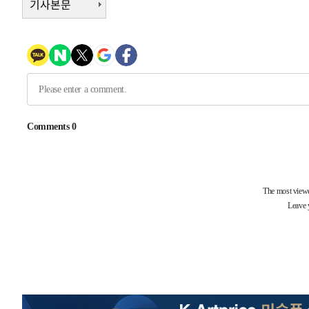
기사본문
례 큰 폭발음
-14762초 전 >
[속보]美, 폴리실리콘 수입 규제…파생제품 15% 관세, 1
발효
-12913초 전 >
[속보]트럼프, 美 원정출산 금지 행정명령 서명
-10613초 전 >
[속보] 뉴욕증시, 일제 하락 마감…나스닥 0.06%↓
-31811초 전 >
[속보]'채상병 순직 책임' 임성근, 항소심도 징역 3년
-31677초 전 >
[속보]종합특검, '관저이전 봐주기 감사' 유병호 구속기소
-28277초 전 >
민주 콩고 에볼라환자 4천명 돌파, 4053명 발생 1850명
-27527초 전 >
[속보]'300억원대 사기 혐의' 차가원 대표 구속 송치
-26721초 전 >
"미 전국적 살모네라 식중독 원인은 멕시코산 할라피뇨"--
-25234초 전 >
[속보]경찰·노동부, HL만도 평택사업장 끼임 사망 관련
-25115초 전 >
[속보]합수본, '투표율 허위 입력' 중앙·서울·경기도 선관
압수수색
-24870초 전 >
[속보]원·달러 환율, 오전 9시 1423.8원
-24666초 전 >
[속보]삼성전자·SK하이닉스 동반 강보합…1%대 상승 
-24652초 전 >
[속보]코스닥, 5.95포인트(0.74%) 상승한 807.62개장
-24620초 전 >
[속보]코스피, 6300선 재탈환…1.09% 오른 6365.07 
-21785초 전 >
시리아 다마스쿠스 교외에서 미니버스 폭발.. 14명 부상, 
태
-21083초 전 >
입추에도 극한더위…서울 낮 39도 '폭염중대경보'