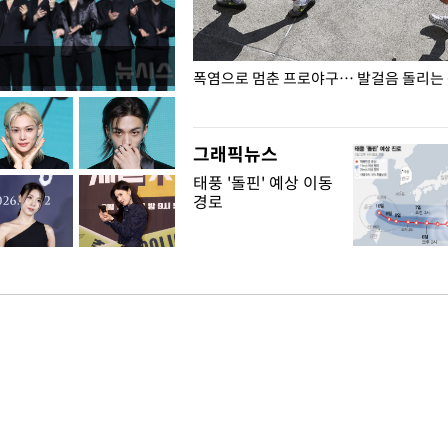
전남광주… 열화상 카메라에 담긴
폭염으로 멈춘 프로야구… 발걸음 돌리는
그래픽뉴스
태풍 '돌핀' 예상 이동
경로