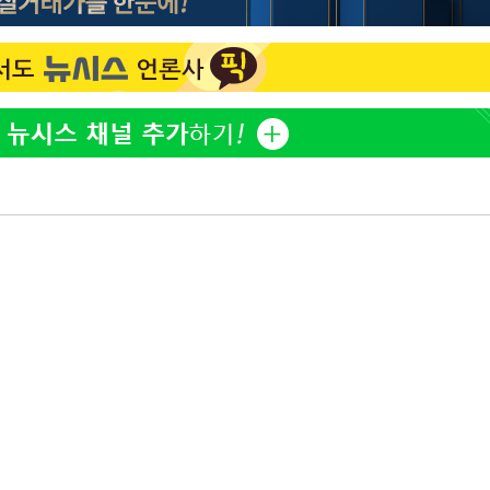
방은희, 母 고독사에 오열 
1
에서 두차
틀 만에 발견"
20일 후
김지수, '여행사 대표' 변
2
니…"
"바지 벗고 앞뒤로 돌아야
3
서아, 기쁨조 검사 수치심
"신약 찾자"…정부 과제로
4
바이오
"여군 지원 막힌 UDT 훈
5
다"…707 출신 女유튜버 
한화큐셀·OCI, 美 수입
6
격제 도입에…"공정 경쟁
영"
서인영 "환희가 크리스마스
7
폭로