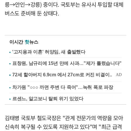
릉→안인→강릉) 중이다. 국토부는 유사시 투입할 대체
버스도 준비해 둔 상태다.
이시간
핫
뉴스
'고지용과 이혼' 허양임, 새 출발했다
표창원, 남규리에 15년 만에 사과…"제가 틀렸습니다"
차가원 "○○○ 까면 주변 다 죽어"…녹취 폭로 파장
르센느, 알고보니 탈퇴 위기 있었다
김태병 국토부 철도국장은 "관계 전문가의 역량을 모아
신속히 복구될 수 있도록 지원하고 있다"며 "최근 급격