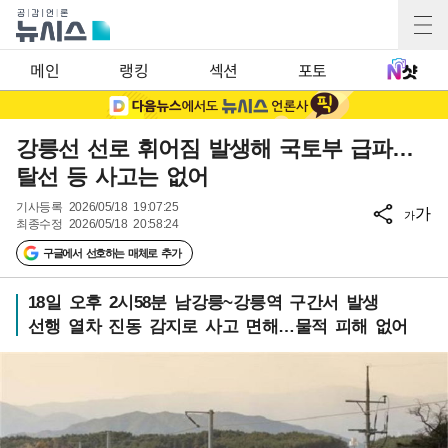
메인
랭킹
섹션
포토
강릉선 선로 휘어짐 발생해 국토부 급파…
탈선 등 사고는 없어
기사등록
2026/05/18 19:07:25
가
가
최종수정
2026/05/18 20:58:24
구글에서 선호하는 매체로 추가
18일 오후 2시58분 남강릉~강릉역 구간서 발생
선행 열차 진동 감지로 사고 면해…물적 피해 없어