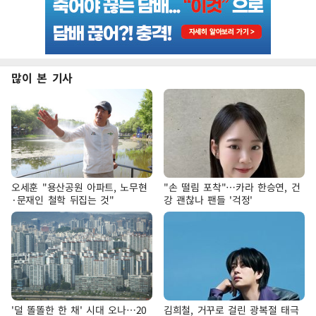
많이 본 기사
오세훈 "용산공원 아파트, 노무현
"손 떨림 포착"…카라 한승연, 건
·문재인 철학 뒤집는 것"
강 괜찮나 팬들 '걱정'
'덜 똘똘한 한 채' 시대 오나…20
김희철, 거꾸로 걸린 광복절 태극