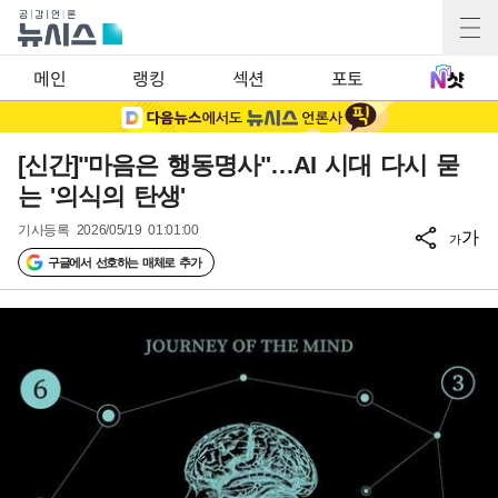
메인
랭킹
섹션
포토
[신간]"마음은 행동명사"…AI 시대 다시 묻
는 '의식의 탄생'
기사등록
2026/05/19 01:01:00
가
가
구글에서 선호하는 매체로 추가