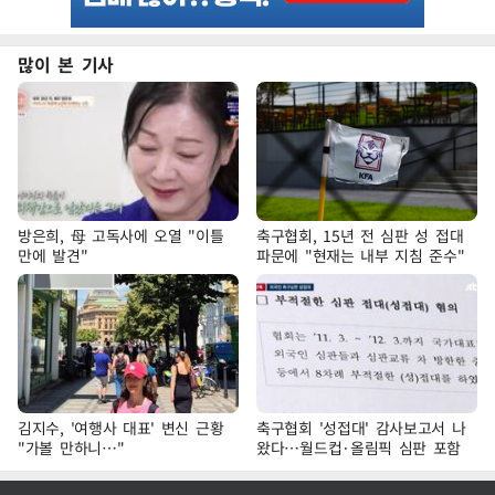
많이 본 기사
방은희, 母 고독사에 오열 "이틀
축구협회, 15년 전 심판 성 접대
만에 발견"
파문에 "현재는 내부 지침 준수"
김지수, '여행사 대표' 변신 근황
축구협회 '성접대' 감사보고서 나
"가볼 만하니…"
왔다…월드컵·올림픽 심판 포함