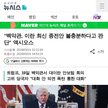
메인
랭킹
섹션
포토
"백악관, 이란 최신 종전안 불충분하다고 판
단" 액시오스
기사등록
2026/05/19 02:22:40
가
가
최종수정
2026/05/19 04:54:24
구글에서 선호하는 매체로 추가
트럼프, 19일 백악관서 대이란 안보팀 회의
고위 당국자 "대화 안 되면 폭탄 통한 대화"