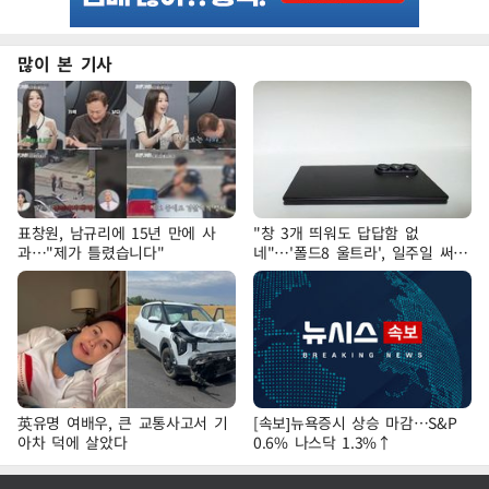
많이 본 기사
표창원, 남규리에 15년 만에 사
"창 3개 띄워도 답답함 없
과…"제가 틀렸습니다"
네"…'폴드8 울트라', 일주일 써보
니
英유명 여배우, 큰 교통사고서 기
[속보]뉴욕증시 상승 마감…S&P
아차 덕에 살았다
0.6% 나스닥 1.3%↑