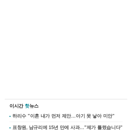
이시간
핫
뉴스
하리수 "이혼 내가 먼저 제안…아기 못 낳아 미안"
표창원, 남규리에 15년 만에 사과…"제가 틀렸습니다"