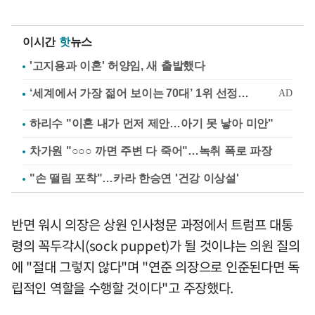
이시간
핫
뉴스
'고지용과 이혼' 허양임, 새 출발했다
하리수 "이혼 내가 먼저 제안…아기 못 낳아 미안"
차가원 "○○○ 까면 주변 다 죽어"…녹취 폭로 파장
"손 떨림 포착"…카라 한승연 '건강 이상설'
반면 워시 의장은 상원 인사청문 과정에서 트럼프 대통
령의 꼭두각시(sock puppet)가 될 것이냐는 의원 질의
에 "절대 그렇지 않다"며 "연준 의장으로 인준된다면 독
립적인 역할을 수행할 것이다"고 주장했다.