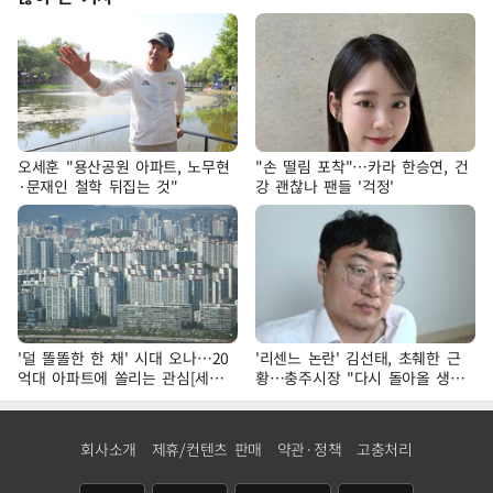
오세훈 "용산공원 아파트, 노무현
"손 떨림 포착"…카라 한승연, 건
·문재인 철학 뒤집는 것"
강 괜찮나 팬들 '걱정'
'덜 똘똘한 한 채' 시대 오나…20
'리센느 논란' 김선태, 초췌한 근
억대 아파트에 쏠리는 관심[세제
황…충주시장 "다시 돌아올 생
개편, 그 이후②]
각?"
회사소개
제휴/컨텐츠 판매
약관·정책
고충처리