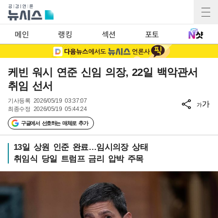
메인
랭킹
섹션
포토
케빈 워시 연준 신임 의장, 22일 백악관서
취임 선서
기사등록
2026/05/19 03:37:07
가
가
최종수정
2026/05/19 05:44:24
구글에서 선호하는 매체로 추가
13일 상원 인준 완료…임시의장 상태
취임식 당일 트럼프 금리 압박 주목