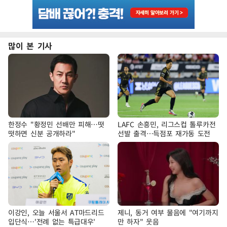
많이 본 기사
한정수 "황정민 선배만 피해…떳
LAFC 손흥민, 리그스컵 톨루카전
떳하면 신분 공개하라"
선발 출격…득점포 재가동 도전
이강인, 오늘 서울서 AT마드리드
제니, 동거 여부 물음에 "여기까지
입단식…'전례 없는 특급대우'
만 하자" 웃음