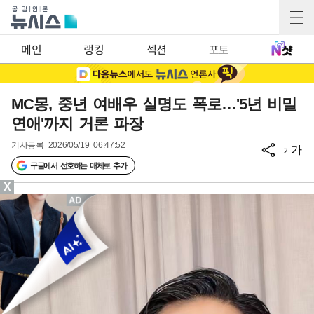
메인
랭킹
섹션
포토
MC몽, 중년 여배우 실명도 폭로…'5년 비밀
연애'까지 거론 파장
기사등록
2026/05/19 06:47:52
가
가
구글에서 선호하는 매체로 추가
X