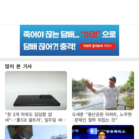
많이 본 기사
"창 3개 띄워도 답답함 없
오세훈 "용산공원 아파트, 노무현
네"…'폴드8 울트라', 일주일 써보
·문재인 철학 뒤집는 것"
니