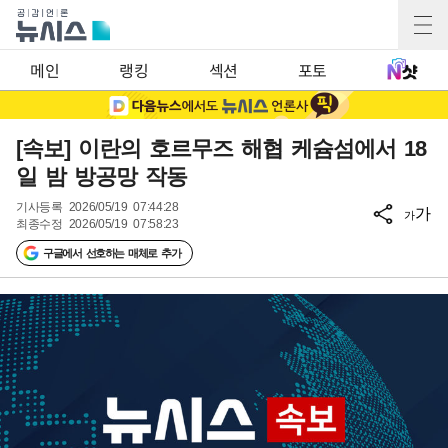
메인
랭킹
섹션
포토
[속보] 이란의 호르무즈 해협 케슘섬에서 18
일 밤 방공망 작동
기사등록
2026/05/19 07:44:28
가
가
최종수정
2026/05/19 07:58:23
구글에서 선호하는 매체로 추가