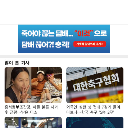
많이 본 기사
홍서범♥조갑경, 아들 불륜 사과
외국인 심판 성 접대 7경기 들여
후 근황…밝은 미소
다보니…한국 축구 '5승 2무'