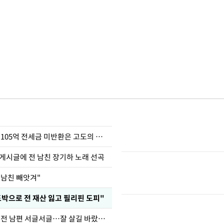
이승기 "차가원 105억 전세금 미반환은 고도의 사기"
 게시글에 전 남친 장기하 노래 선곡
 남친 빼앗겨"
도박으로 전 재산 잃고 필리핀 도피"
정보석 "황정음 전 남편 서글서글…잘 살길 바랐는데"