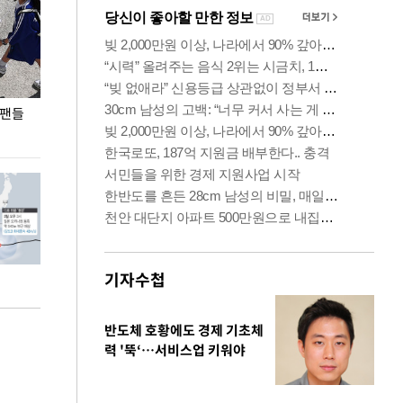
 팬들
이 대통령, '청년 대책 속도 높여야…폭염 문제도
입추 코앞인데 전
총력 대응'
기자수첩
반도체 호황에도 경제 기초체
력 '뚝‘…서비스업 키워야