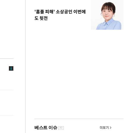
'홈플 피해' 소상공인 이번에
도 뒷전