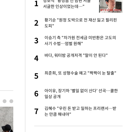
글
정보석 "황정음 전 남편 서글
1
1
서글한 인상이었는데…"
 재산 잃고 필리핀
황기순 "원정 도박으로 전 재산 잃고 필리핀
2
2
도피"
 미반환은 고도의
이승기 측 "차가원 전세금 미반환은 고도의
3
3
사기 수법…엄벌 원해"
입힌다…AI 로봇 연
바다, 워터밤 공개저격 "말이 안 된다"
4
4
이 안 된다"
최준희, 또 성형수술 예고 "짝짝이 눈 탈출"
5
5
"짝짝이 눈 탈출"
아이유, 장기하 '별일 없이 산다' 선곡…쿨한
6
6
일상 공개
인간들이 이 꼴 만
김혜수 "우린 돈 받고 일하는 프리랜서…받
7
7
격한 반응
는 만큼 해내야"