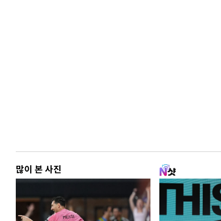
-24764초 전 >
[속보]종합특검, 대검 추가 압수수색…내란 중요임무종사
-20859초 전 >
[속보]코스닥, 800p 회복…0.26% 오른 801.67 마감
-20789초 전 >
[속보]코스피, 301.88포인트(4.58%) 내린 6296.38 마
-20654초 전 >
[속보]원·달러 환율, 0.7원 내린 1423.8원 마감
-18253초 전 >
"여기 떨어졌다"…다누리, 스페이스X 로켓 달 충돌 흔적
-15298초 전 >
손흥민, 5경기 연속골 실패…LAFC는 승부차기 끝 과달
-7899초 전 >
내일까지 39도 '펄펄'…기상청 "태풍 지나며 폭염 잠시 꺾
-7536초 전 >
트럼프, 한국계 진보 주지사 후보 맹공…"공산주의가 최대
-7514초 전 >
"美간섭에 합의 지연"…트럼프, '이란 호르무즈 통제권' 
-4034초 전 >
[속보]산업장관 "李정부, 원전 반대 안해…안정 전력 위해
-2731초 전 >
[속보]경찰, '홍명보 선임 논란' 대한축구협회·축구회관 
많이 본 사진