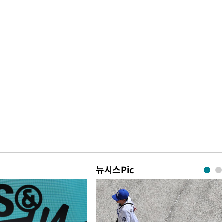
정보석 "황정음 전 남편 서
1
서글한 인상이었는데…"
 혐의
황기순 "원정 도박으로 전
2
감
도피"
이승기 측 "차가원 전세금
3
 포착
사기 수법…엄벌 원해"
라하라 격파
정부, 전 산업에 'AI 옷' 
4
인다"
1000대 보급 추진
 위협"
바다, 워터밤 공개저격 "말
수용할까
5
 불가피"
등 압수수색
최준희, 또 성형수술 예고 
6
뉴시스Pic
허지웅 "우리가 지지했던 
7
들었다"…형소법 개정에 