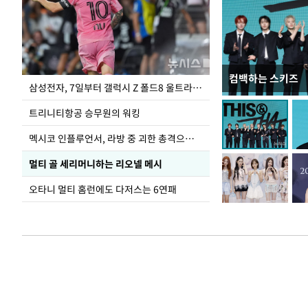
컴백하는 스키즈
입추 하루 앞둔 
삼성전자, 7일부터 갤럭시 Z 폴드8 울트라·폴드8·플립8 출시
폭염
트리니티항공 승무원의 워킹
멕시코 인플루언서, 라방 중 괴한 총격으로 사망
멀티 골 세리머니하는 리오넬 메시
오타니 멀티 홈런에도 다저스는 6연패