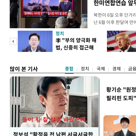
한미연합연습 앞
북한이 6일 오후 단거
난 6월 이후 한달여 
본부에 따르면 우리 군은
정치
서 동해상으로 발사된 
"사적
李 "부의 양극화 해
북한이 미사일을 몇 발
법, 신중히 접근해
다. 한미 정보당국은 
 차이
야"
많이 본 기사
종합
정치
국제
경제
금
황기순 "원정
필리핀 도피
정보석 "황정음 전 남편 서글서글한