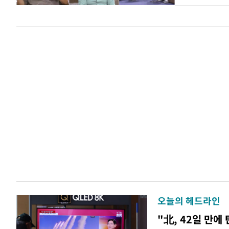
오늘의 헤드라인
"北, 42일 만에