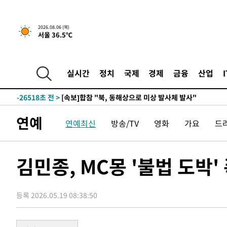
2026.08.06 (목)
서울 36.5℃
-2731초 전 >
[속보]경찰, '홍명보 선임 논란' 대한축구협회·축구회관 
-28934초 전 >
[속보]합참 "北 발사체는 단거리탄도미사일…감시·경계
화"
-28682초 전 >
日방위성, 北이 동해로 쏜 발사체는 탄도미사일 가능성
실시간
정치
국제
경제
금융
산업
-27112초 전 >
[속보] SKT, 에이닷 서비스 장애 발생…"원인 파악 중"
-26518초 전 >
[속보]합참 "북, 동해상으로 미상 발사체 발사"
-25914초 전 >
'낮 최고 39도' 불볕더위…한밤 열대야도 계속[내일날씨]
연예
연예최신
방송/TV
영화
가요
드
-25873초 전 >
[속보]7~9일 프로야구 3연전도 폭염 취소…11일 재개
-25535초 전 >
"韓 외환시장 개입 관측 배경엔 美의 대한국 무역적자 있
-25362초 전 >
'월드컵 탈락 후폭풍' 축구협회…초유의 압수수색에 '충격
김민종, MC몽 '불법 도박
-25202초 전 >
서울 낮 37.9도, 올여름 최고치 경신…영등포 순간 '40도
-24764초 전 >
[속보]종합특검, 대검 추가 압수수색…내란 중요임무종사
등록 2026.05.19 08:38:50
-20859초 전 >
[속보]코스닥, 800p 회복…0.26% 오른 801.67 마감
-20789초 전 >
[속보]코스피, 301.88포인트(4.58%) 내린 6296.38 마
-20654초 전 >
[속보]원·달러 환율, 0.7원 내린 1423.8원 마감