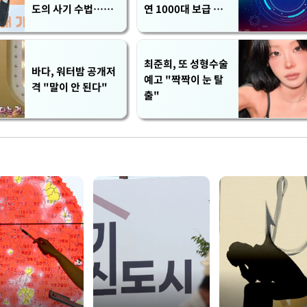
도의 사기 수법…엄
연 1000대 보급 추
벌 원해"
진
최준희, 또 성형수술
바다, 워터밤 공개저
예고 "짝짝이 눈 탈
격 "말이 안 된다"
출"