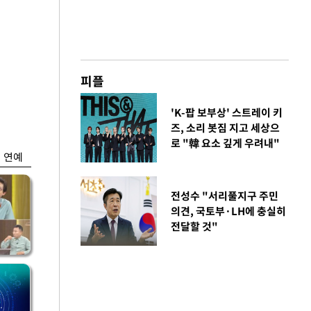
금융
피플
 세
외국인 폭풍매도에
'유
코스피 6200선 주저
'K-팝 보부상' 스트레이 키
앉아
즈, 소리 봇짐 지고 세상으
로 "韓 요소 깊게 우려내"
연예
전성수 "서리풀지구 주민
의견, 국토부·LH에 충실히
전달할 것"