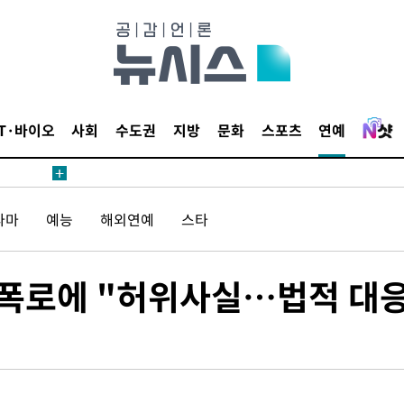
등 압수수색
태세 강
IT·바이오
사회
수도권
지방
문화
스포츠
연예
라마
예능
해외연예
스타
어"
·당황'
' 폭로에 "허위사실…법적 대
'
 혐의
감