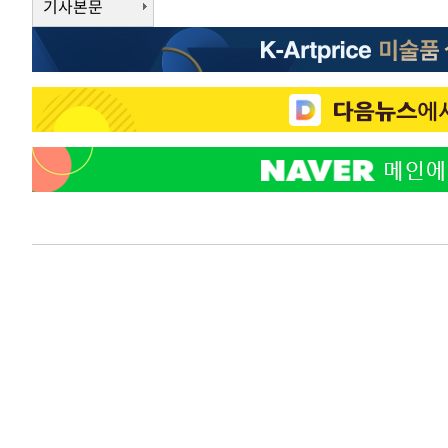
기사본문
-18253초 전 >
"여기 떨어졌다"…다누리, 스페이스X 로켓 달 충돌 흔적
-15298초 전 >
손흥민, 5경기 연속골 실패…LAFC는 승부차기 끝 과달
-7899초 전 >
내일까지 39도 '펄펄'…기상청 "태풍 지나며 폭염 잠시 꺾
-7536초 전 >
트럼프, 한국계 진보 주지사 후보 맹공…"공산주의가 최대
-7514초 전 >
"美간섭에 합의 지연"…트럼프, '이란 호르무즈 통제권' 
-4034초 전 >
[속보]산업장관 "李정부, 원전 반대 안해…안정 전력 위해
-2731초 전 >
[속보]경찰, '홍명보 선임 논란' 대한축구협회·축구회관 
-28934초 전 >
[속보]합참 "北 발사체는 단거리탄도미사일…감시·경계
화"
-28682초 전 >
日방위성, 北이 동해로 쏜 발사체는 탄도미사일 가능성
-27112초 전 >
[속보] SKT, 에이닷 서비스 장애 발생…"원인 파악 중"
-26518초 전 >
[속보]합참 "북, 동해상으로 미상 발사체 발사"
-25914초 전 >
'낮 최고 39도' 불볕더위…한밤 열대야도 계속[내일날씨]
-25873초 전 >
[속보]7~9일 프로야구 3연전도 폭염 취소…11일 재개
-25535초 전 >
"韓 외환시장 개입 관측 배경엔 美의 대한국 무역적자 있
-25362초 전 >
'월드컵 탈락 후폭풍' 축구협회…초유의 압수수색에 '충격
-25202초 전 >
서울 낮 37.9도, 올여름 최고치 경신…영등포 순간 '40도