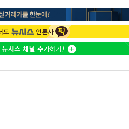
 포착
라하라 격파
인다"
 위협"
수용할까
 불가피"
등 압수수색
태세 강
어"
·당황'
'