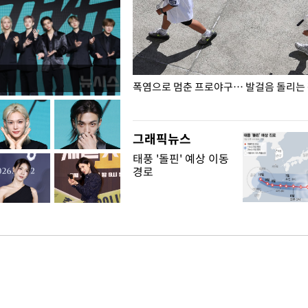
전남광주… 열화상 카메라에 담긴
폭염으로 멈춘 프로야구… 발걸음 돌리는
그래픽뉴스
태풍 '돌핀' 예상 이동
경로