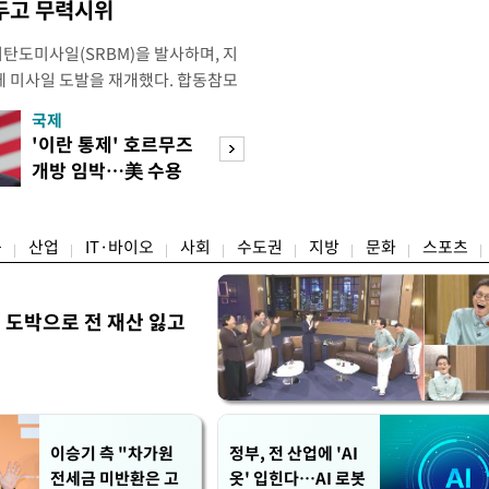
두고 무력시위
리탄도미사일(SRBM)을 발사하며, 지
만에 미사일 도발을 재개했다. 합동참모
 6일 오후 5시께 북한 원산 일대에
국제
경제
단거리 탄도미사일을 포착했다. 이날
'이란 통제' 호르무즈
강남 초고가 겨냥
 발사했는지는 아직 확인되지 않고 있
개방 임박…美 수용
제개편…전월세 
미사일의 정확한 제원과 사거
할까
탄' 우려
융
산업
IT·바이오
사회
수도권
지방
문화
스포츠
 도박으로 전 재산 잃고
"
이승기 측 "차가원
정부, 전 산업에 'AI
전세금 미반환은 고
옷' 입힌다…AI 로봇