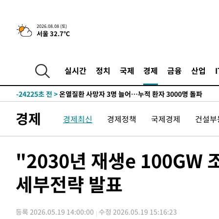
4시간 전 >
[속보]뉴욕증시 상승 마감…S&P 0.6% 나스닥 1.3%↑
2026.08.08 (토)
서울 32.7℃
-26204초 전 >
낮 최고 35도 '무더위'…동해안 시간당 30㎜ '강한 비'[
-25474초 전 >
[속보]이강인 "감독님이 원하는 마음 느꼈고, 많은 트로피
틀레티코 이적"
-25256초 전 >
수도권 40도 육박 '펄펄'…동해안 일부 지역엔 호의주의
실시간
정치
국제
경제
금융
산업
-24225초 전 >
온열질환 사망자 3명 늘어…누적 환자 3000명 돌파
-18170초 전 >
강릉에 시간당 81.4㎜ 물폭탄…도로 잠기고 담벼락 붕괴
-14277초 전 >
백운산서 80년근 천종산삼 9뿌리 발견…감정가 1.3억원
경제
경제최신
경제정책
국제경제
건설부
-11987초 전 >
선재도서 해루질 나섰다 실종 60대, 닷새 만에 숨진 채 발
-9521초 전 >
남자 농구, 나고야 아시안게임서 '홈팀' 일본과 한일전
-8897초 전 >
여수 오동도 해상서 모터보트 전복…1명 사망·1명 실종
"2030년 재생e 100G
-5124초 전 >
극한폭염 한풀 꺾이지만…'낮 최고 35도' 무더위, 열대야 
주 날씨]
세부전략 발표
-2142초 전 >
축구협회 "압수수색·성접대 논란 사과…쇄신의 기회로 삼
-659초 전 >
[속보]'압수수색·성접대 논란' 축구협회 "실망과 걱정 안겨
2시간 전 >
'최고 37도' 폭염 지속…강원동해안 최대 150㎜ 비
등록 2026.05.19 14:00:00
수정 2026.05.19 15:16:23
4시간 전 >
[속보]뉴욕증시 상승 마감…S&P 0.6% 나스닥 1.3%↑