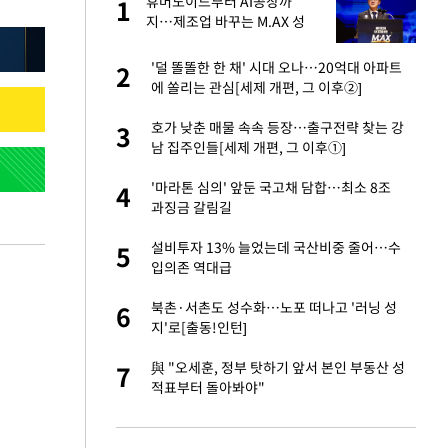
휴머노이드부터 AI공장까
1
1
주일
지…제조업 바꾸는 M.AX 성
과
 노무현·문재인 철
'덜 똘똘한 한 채' 시대 오나…20억대 아파트
2
2
에 쏠리는 관심[세제 개편, 그 이후②]
승환·니퍼트가 콕
호가 낮춘 매물 속속 등장…출구전략 찾는 강
3
3
남 집주인들[세제 개편, 그 이후①]
0개 구단, 훈련·휴
'마라톤 심의' 앞둔 국고채 담합…최소 8조
4
4
 안전 최우선"
과징금 갈림길
까지…제조업 바꾸는
설비투자 13% 늘었는데 국산비중 줄어…수
5
5
입의존 역대급
오나…20억대 아파트
북촌·서촌도 성수화…노포 떠나고 '러닝 성
6
6
 그 이후②]
지'로[출동!인턴]
초췌한 근황…충주시
與 "오세훈, 정부 탓하기 앞서 본인 부동산 성
7
7
적표부터 돌아봐야"