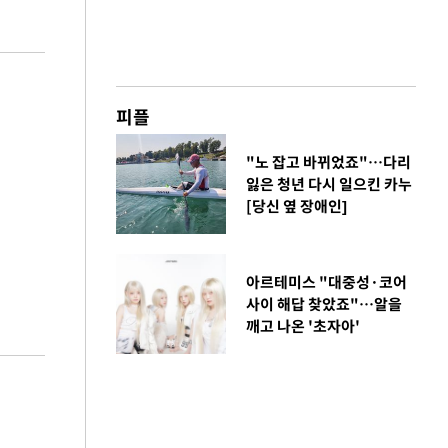
피플
"노 잡고 바뀌었죠"…다리
잃은 청년 다시 일으킨 카누
[당신 옆 장애인]
아르테미스 "대중성·코어
사이 해답 찾았죠"…알을
깨고 나온 '초자아'