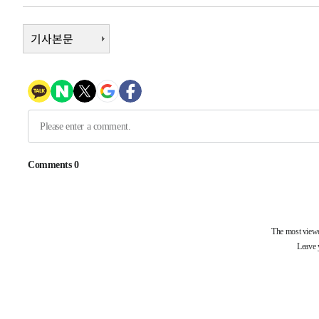
-26204초 전 >
낮 최고 35도 '무더위'…동해안 시간당 30㎜ '강한 비'[
-25474초 전 >
기사본문
[속보]이강인 "감독님이 원하는 마음 느꼈고, 많은 트로피
틀레티코 이적"
-25256초 전 >
수도권 40도 육박 '펄펄'…동해안 일부 지역엔 호의주의
-24225초 전 >
온열질환 사망자 3명 늘어…누적 환자 3000명 돌파
-18170초 전 >
강릉에 시간당 81.4㎜ 물폭탄…도로 잠기고 담벼락 붕괴
-14277초 전 >
백운산서 80년근 천종산삼 9뿌리 발견…감정가 1.3억원
-11987초 전 >
선재도서 해루질 나섰다 실종 60대, 닷새 만에 숨진 채 발
-9521초 전 >
남자 농구, 나고야 아시안게임서 '홈팀' 일본과 한일전
-8897초 전 >
여수 오동도 해상서 모터보트 전복…1명 사망·1명 실종
-5124초 전 >
극한폭염 한풀 꺾이지만…'낮 최고 35도' 무더위, 열대야 
주 날씨]
-2142초 전 >
축구협회 "압수수색·성접대 논란 사과…쇄신의 기회로 삼
-659초 전 >
[속보]'압수수색·성접대 논란' 축구협회 "실망과 걱정 안겨
2시간 전 >
'최고 37도' 폭염 지속…강원동해안 최대 150㎜ 비
4시간 전 >
[속보]뉴욕증시 상승 마감…S&P 0.6% 나스닥 1.3%↑