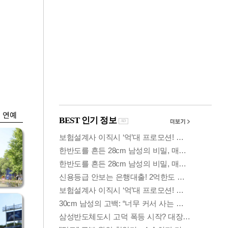
금융
시
다시 뛰는 코스닥…
'들
ETF 수익률 상위권
찍어
연예