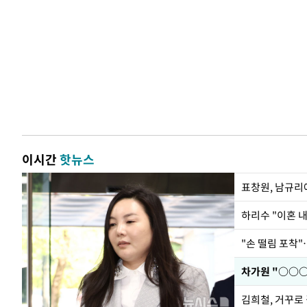
이시간
핫뉴스
하리수 "이혼 
"손 떨림 포착"