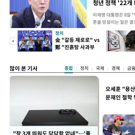
청년 정책 '22개
이재명 대통령은 8일 
혼을 망설이는 일은 결
하는 제도가 있을 경우
정치
다. 이 대통령은 이날 
 사업
金 "갈등 제로로" vs
로 찾은 결혼 페널티 2
鄭 "진흙탕 사과부
이 대통령은 "결혼으로 
터"
많이 본 기사
종합
정치
국제
경제
금
오세훈 "용산
문재인 철학 
"창 3개 띄워도 답답함 없네"…'폴