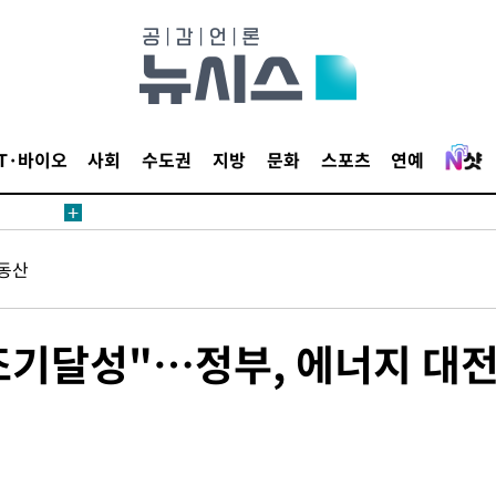
내일날씨]
 원해 아
보
IT·바이오
사회
수도권
지방
문화
스포츠
연예
동산
견
W 조기달성"…정부, 에너지 대
계속[다음
겠다"
드려 죄송"