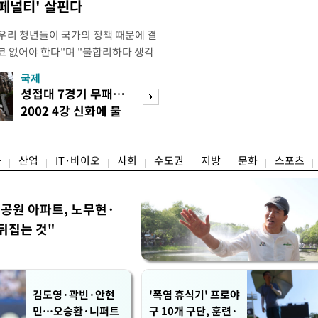
 페널티' 살핀다
"우리 청년들이 국가의 정책 때문에 결
코 없어야 한다"며 "불합리하다 생각
 편하게 말씀해주시면 좋겠다"고 했
국제
경제
오후 X(옛 트위터)에 '청년들의 목소리
성접대 7경기 무패…
세계식량가격 다
2개' 자료를 공유하며 이같이 적었다.
2002 4강 신화에 불
상승…곡물·설탕 
인해 겪을 수 있는 제도
똥
썩'
융
산업
IT·바이오
사회
수도권
지방
문화
스포츠
공원 아파트, 노무현·
뒤집는 것"
김도영·곽빈·안현
'폭염 휴식기' 프로야
민…오승환·니퍼트
구 10개 구단, 훈련·