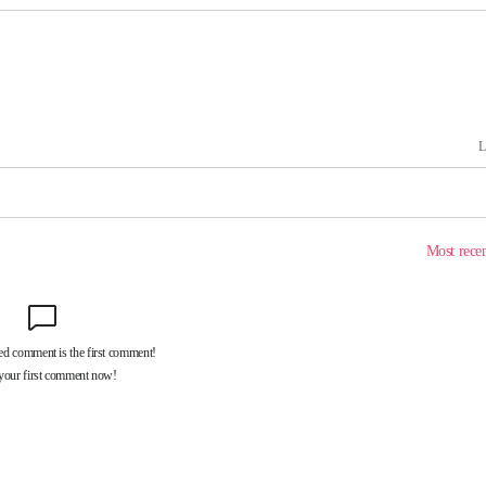
내일날씨]
 원해 아
보
견
계속[다음
겠다"
드려 죄송"