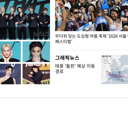
무더위 잊는 도심형 여름 축제 '2026 서울
페스티벌'
그래픽뉴스
태풍 '돌핀' 예상 이동
경로