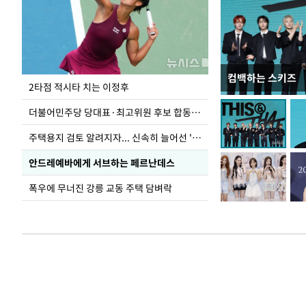
컴백하는 스키즈
청와대 일주일
2타점 적시타 치는 이정후
더불어민주당 당대표·최고위원 후보 합동연설회
주택용지 검토 알려지자... 신속히 늘어선 '근조화환'
안드레예바에게 서브하는 페르난데스
폭우에 무너진 강릉 교동 주택 담벼락