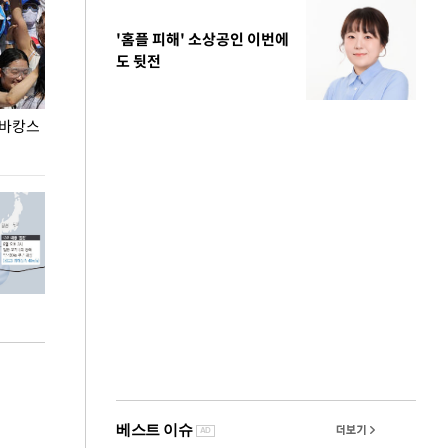
'홈플 피해' 소상공인 이번에
도 뒷전
 바캉스
용산어린이정원 앞 즐비한 근조화환, 왜?
이번주 국회에는 