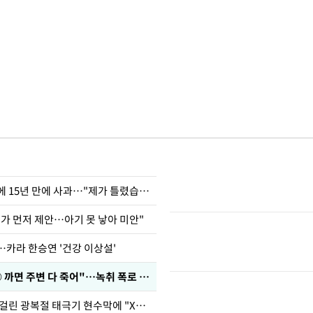
표창원, 남규리에 15년 만에 사과…"제가 틀렸습니다"
내가 먼저 제안…아기 못 낳아 미안"
…카라 한승연 '건강 이상설'
차가원 "○○○ 까면 주변 다 죽어"…녹취 폭로 파장
김희철, 거꾸로 걸린 광복절 태극기 현수막에 "X돌았네"