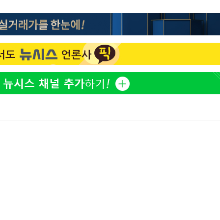
"창 3개 띄워도 답답함 없
1
네"…'폴드8 울트라', 일
써보니
오세훈 "용산공원 아파트,
2
학 뒤집는 것"
김도영·곽빈·안현민…오
3
집은 차기 메이저리거
'폭염 휴식기' 프로야구 1
4
식 병행…"야외 훈련 해도
휴머노이드부터 AI공장
5
M.AX 성과
'덜 똘똘한 한 채' 시대 
6
에 쏠리는 관심[세제 개편,
'리센느 논란' 김선태, 
7
장 "다시 돌아올 생각?"