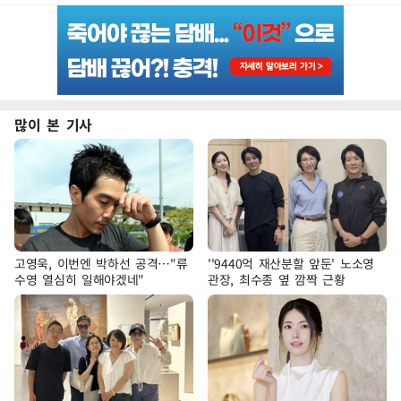
많이 본 기사
고영욱, 이번엔 박하선 공격…"류
''9440억 재산분할 앞둔' 노소영
수영 열심히 일해야겠네"
관장, 최수종 옆 깜짝 근황