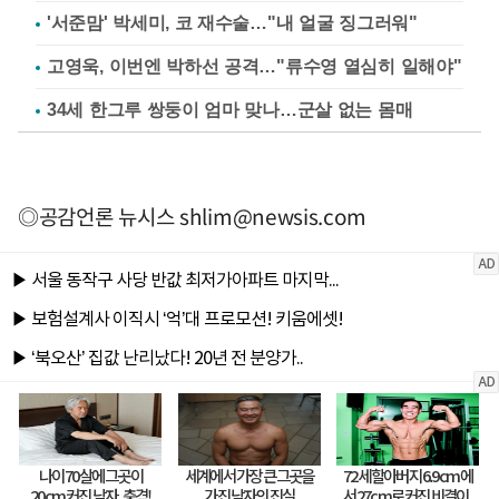
'서준맘' 박세미, 코 재수술…"내 얼굴 징그러워"
고영욱, 이번엔 박하선 공격…"류수영 열심히 일해야"
34세 한그루 쌍둥이 엄마 맞나…군살 없는 몸매
◎공감언론 뉴시스
shlim@newsis.com