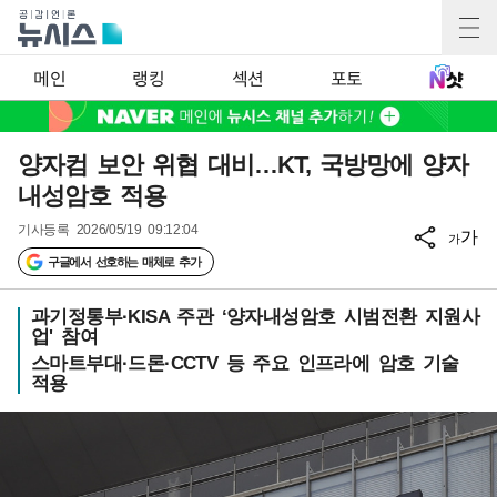
메인
랭킹
섹션
포토
양자컴 보안 위협 대비…KT, 국방망에 양자
내성암호 적용
기사등록
2026/05/19 09:12:04
가
가
구글에서 선호하는 매체로 추가
과기정통부·KISA 주관 ‘양자내성암호 시범전환 지원사
업' 참여
스마트부대·드론·CCTV 등 주요 인프라에 암호 기술
적용