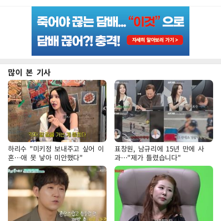
많이 본 기사
하리수 "미키정 보내주고 싶어 이
표창원, 남규리에 15년 만에 사
혼…애 못 낳아 미안했다"
과…"제가 틀렸습니다"