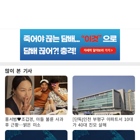
많이 본 기사
홍서범♥조갑경, 아들 불륜 사과
[단독]인천 부평구 아파트서 10대
후 근황…밝은 미소
가 40대 친모 살해