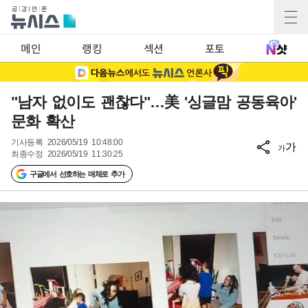
메인
랭킹
섹션
포토
"남자 없이도 괜찮다"…美 '싱글맘 공동육아'
문화 확산
기사등록
2026/05/19 10:48:00
가
가
최종수정
2026/05/19 11:30:25
구글에서 선호하는 매체로 추가