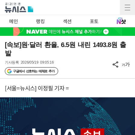
메인
랭킹
섹션
포토
[속보]원·달러 환율, 6.5원 내린 1493.8원 출
발
기사등록
2026/05/19 09:05:16
가
가
구글에서 선호하는 매체로 추가
[서울=뉴시스] 이정필 기자 =