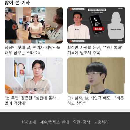
많이 본 기사
정웅인 첫째 딸, 연기자 지망…또
황정민 사생활 논란, '77번 통화'
배우 꿈꾸는 스타 2세
기록에 법조계 주목
'첫 주연' 정준원 "심판대 올라…
고기남자, 故 배인규 애도…"비통
많이 걱정돼"
하고 참담"
회사소개
제휴/컨텐츠 판매
약관·정책
고충처리