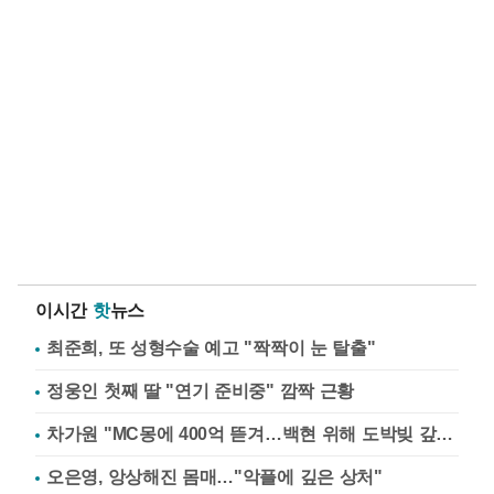
이시간
핫
뉴스
최준희, 또 성형수술 예고 "짝짝이 눈 탈출"
정웅인 첫째 딸 "연기 준비중" 깜짝 근황
차가원 "MC몽에 400억 뜯겨…백현 위해 도박빚 갚아줘"
오은영, 앙상해진 몸매…"악플에 깊은 상처"