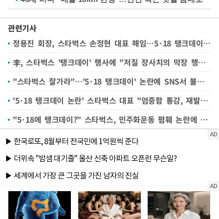
관련기사
정용진 회장, 스타벅스 손정현 대표 해임…5·18 탱크데이 책임 물어(종합)
李, 스타벅스 '탱크데이' 행사에 "저질 장사치의 막장 행태 분노"
"스타벅스 잘가라"…'5·18 탱크데이' 논란에 SNS서 불매 움직임 (영상)
'5·18 탱크데이 논란' 스타벅스 대표 "엄중함 통감, 재발 방지 방안 강구할 것"
"5·18에 탱크데이?" 스타벅스, 민주화운동 폄훼 논란에 "진심으로 사과"