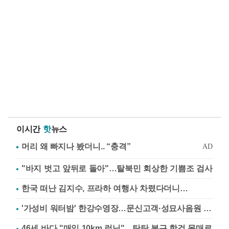
이시간
핫
뉴스
"바지 벗고 앞뒤로 돌아"…탈북민 회상한 기쁨조 검사
한국 떠난 김지수, 프라하 여행사 차렸다더니…
'가성비 워터밤' 한강수영장…문신고객·성묘사음원 민원
46세 바다 "매일 10km 런닝"…탄탄 복근 핫걸 몸매로