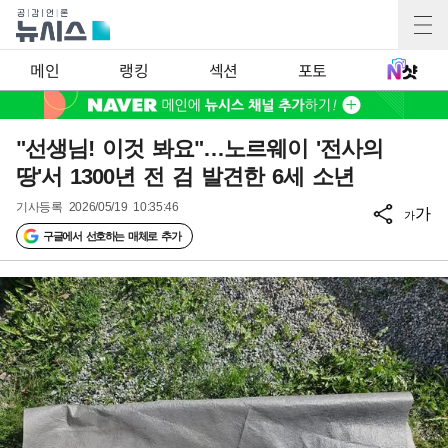
메인
랭킹
섹션
포토
"선생님! 이것 봐요"…노르웨이 '전사의
땅'서 1300년 전 검 발견한 6세 소년
기사등록
2026/05/19 10:35:46
가
가
구글에서 선호하는 매체로 추가