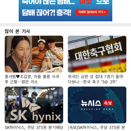
많이 본 기사
홍서범♥조갑경, 아들 불륜 사과
외국인 심판 성 접대 7경기 들여
후 근황…밝은 미소
다보니…한국 축구 '5승 2무'
SK하이닉스, 주당 375원 분기배당
[속보]SK하이닉스, 주당 375원 분