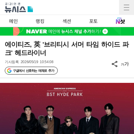
메인
랭킹
섹션
포토
에이티즈, 英 '브리티시 서머 타임 하이드 파
크' 헤드라이너
기사등록
2026/05/19 10:54:08
가
가
구글에서 선호하는 매체로 추가