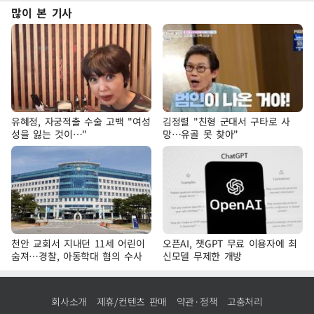
많이 본 기사
유혜정, 자궁적출 수술 고백 "여성
김정렬 "친형 군대서 구타로 사
성을 잃는 것이…"
망…유골 못 찾아"
천안 교회서 지내던 11세 어린이
오픈AI, 챗GPT 무료 이용자에 최
숨져…경찰, 아동학대 혐의 수사
신모델 무제한 개방
회사소개
제휴/컨텐츠 판매
약관·정책
고충처리