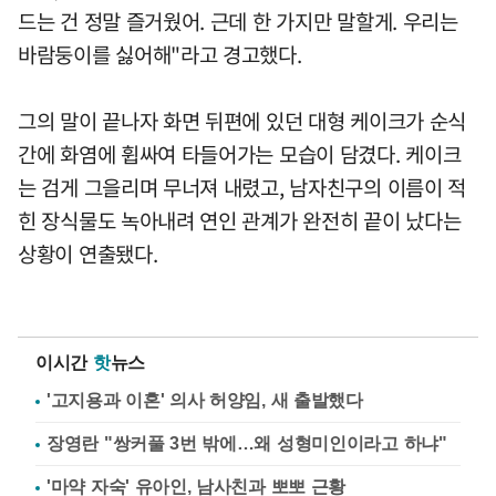
드는 건 정말 즐거웠어. 근데 한 가지만 말할게. 우리는
바람둥이를 싫어해"라고 경고했다.
그의 말이 끝나자 화면 뒤편에 있던 대형 케이크가 순식
간에 화염에 휩싸여 타들어가는 모습이 담겼다. 케이크
는 검게 그을리며 무너져 내렸고, 남자친구의 이름이 적
힌 장식물도 녹아내려 연인 관계가 완전히 끝이 났다는
상황이 연출됐다.
이시간
핫
뉴스
'고지용과 이혼' 의사 허양임, 새 출발했다
장영란 "쌍커풀 3번 밖에…왜 성형미인이라고 하냐"
'마약 자숙' 유아인, 남사친과 뽀뽀 근황