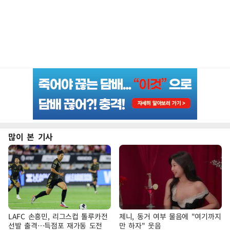
많이 본 기사
LAFC 손흥민, 리그스컵 톨루카전
제니, 동거 여부 물음에 "여기까지
선발 출격…득점포 재가동 도전
만 하자" 웃음