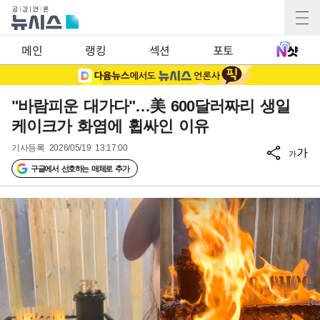
메인
랭킹
섹션
포토
"바람피운 대가다"…美 600달러짜리 생일
케이크가 화염에 휩싸인 이유
기사등록
2026/05/19 13:17:00
가
가
구글에서 선호하는 매체로 추가