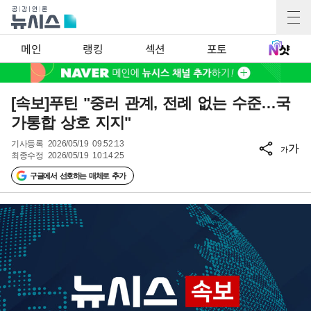
메인
랭킹
섹션
포토
[속보]푸틴 "중러 관계, 전례 없는 수준…국
가통합 상호 지지"
기사등록
2026/05/19 09:52:13
가
가
최종수정
2026/05/19 10:14:25
구글에서 선호하는 매체로 추가