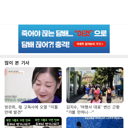
많이 본 기사
방은희, 母 고독사에 오열 "이틀
김지수, '여행사 대표' 변신 근황
만에 발견"
"가볼 만하니…"