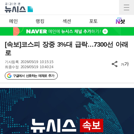
메인
랭킹
섹션
포토
[속보]코스피 장중 3%대 급락…7300선 아래
로
기사등록
2026/05/19 10:15:15
가
가
최종수정
2026/05/19 10:40:24
구글에서 선호하는 매체로 추가