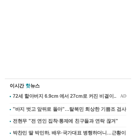
이시간
핫
뉴스
"바지 벗고 앞뒤로 돌아"…탈북민 회상한 기쁨조 검사
전현무 "전 연인 집착·통제에 친구들과 연락 끊겨"
박찬민 딸 박민하, 배우·국가대표 병행하더니…근황이