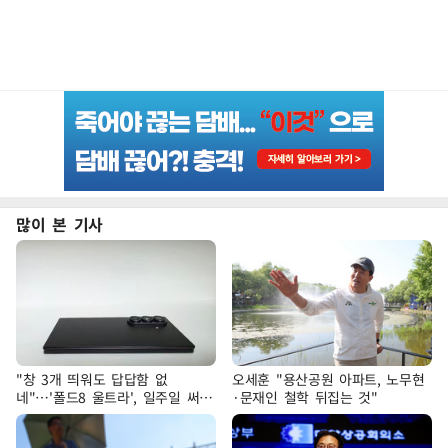
많이 본 기사
"창 3개 띄워도 답답함 없
오세훈 "용산공원 아파트, 노무현
네"…'폴드8 울트라', 일주일 써보
·문재인 철학 뒤집는 것"
니