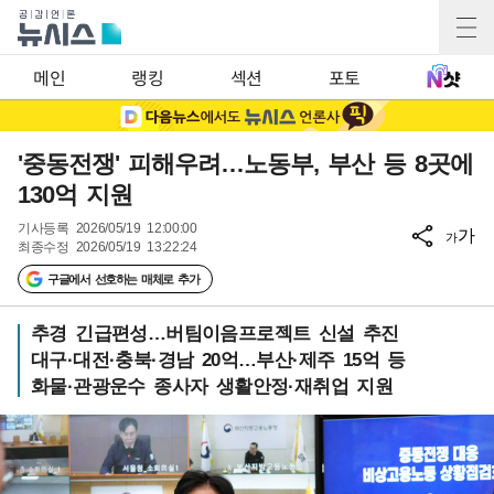
메인
랭킹
섹션
포토
'중동전쟁' 피해우려…노동부, 부산 등 8곳에
130억 지원
기사등록
2026/05/19 12:00:00
가
가
최종수정
2026/05/19 13:22:24
구글에서 선호하는 매체로 추가
추경 긴급편성…버팀이음프로젝트 신설 추진
대구·대전·충북·경남 20억…부산·제주 15억 등
화물·관광운수 종사자 생활안정·재취업 지원