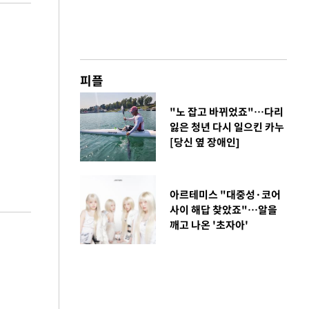
피플
"노 잡고 바뀌었죠"…다리
잃은 청년 다시 일으킨 카누
[당신 옆 장애인]
아르테미스 "대중성·코어
사이 해답 찾았죠"…알을
깨고 나온 '초자아'