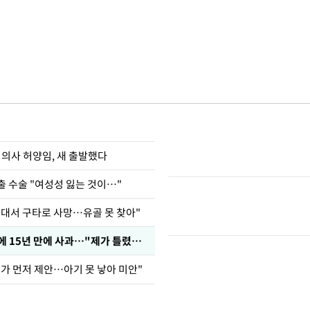
 의사 허양임, 새 출발했다
출 수술 "여성성 잃는 것이…"
군대서 구타로 사망…유골 못 찾아"
표창원, 남규리에 15년 만에 사과…"제가 틀렸습니다"
내가 먼저 제안…아기 못 낳아 미안"