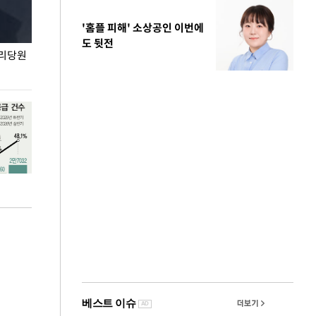
'홈플 피해' 소상공인 이번에
도 뒷전
권리당원
무더위 잊는 도심형 여름 축제 '2026 서울 바캉스
용산어린이정원 앞
페스티벌'