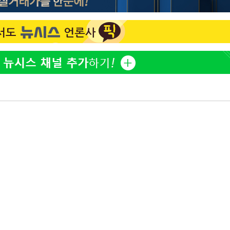
김희철, 거꾸로 걸린 광복
1
태극기 현수막에 "X돌았네
"손 떨림 포착"…카라 한
2
팬들 '걱정'
용산어린이정원 앞 즐비한 
3
시스Pic]
속[다음주
차가원 "○○○ 까면 주변
4
다"
미반환 속 녹취 폭로 파장
려 죄송"
유혜정, 자궁적출 수술 고
5
것이…"
[속보]김민석, 與 전대 
6
45.42%로 1위… 정청래 
[속보]與최고위원 제주·
7
선원·최민희·서미화·한민