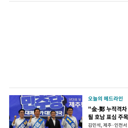
오늘의 헤드라인
"金-鄭 누적격차 
될 호남 표심 주
김민석, 제주·인천서 