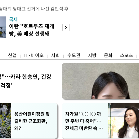
전당대회 당대표 선거에 나선 김민석 후
역 순회경선에서 '누적 1위'를 탈환했
국제
경제
 우세 지역으로 점쳐졌던 충청권과 부산
이란 "호르무즈 재개
세계식량가격 다
승 1패를 주고 받은 김 후보는 이날
방, 美 배상 선행돼
상승…곡물·설탕 
며 '2승 1패'로 앞서가게 됐다. 다
야"
썩'
율 차이가 '0.86%p'에 불과
융
산업
IT·바이오
사회
수도권
지방
문화
스포츠
착"…카라 한승연, 건강
'걱정'
용산어린이정원 앞
차가원 "○○○ 까
즐비한 근조화환,
면 주변 다 죽어"…
왜?
전세금 미반환 속 녹
취 폭로 파장