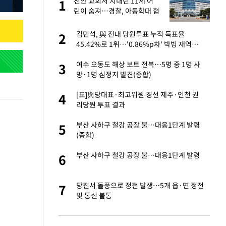
절
천안 교회서 지내던 11세 어
1
1
"
린이 숨져…경찰, 아동학대 혐
의 수사
승연, 건강 괜찮나
김민석, 與 전대 당원투표 누적 득표율
2
2
45.42%로 1위…'0.86%p차' 박빙 재역전
(종합2보)
근조화환, 왜?[뉴
여수 오동도 해상 보트 전복…5명 중 1명 사
3
3
망·1명 심정지 발견(종합)
 다 죽어"…전세금
[표]與당대표·최고위원 경선 제주·인천 권
4
4
리당원 투표 결과
백 "여성성을 잃는
부산 사하구 철강 공장 불…대응1단계 발령
5
5
(종합)
당원투표 누적 득표율
부산 사하구 철강 공장 불…대응1단계 발령
6
6
44.56%
인천 순회경선…박
당진서 돌풍으로 정전 발생…5개 읍·면 정전
7
7
수·김용 순
및 통신 불통