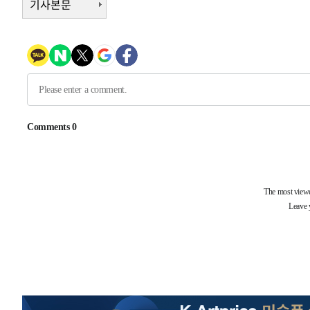
기사본문
6시간 전 >
여수 오동도 해상서 모터보트 전복…1명 사망·1명 실종
7시간 전 >
극한폭염 한풀 꺾이지만…'낮 최고 35도' 무더위, 열대야 계
날씨]
7시간 전 >
축구협회 "압수수색·성접대 논란 사과…쇄신의 기회로 삼겠
8시간 전 >
[속보]'압수수색·성접대 논란' 축구협회 "실망과 걱정 안겨드
11시간 전 >
'최고 37도' 폭염 지속…강원동해안 최대 150㎜ 비
13시간 전 >
[속보]뉴욕증시 상승 마감…S&P 0.6% 나스닥 1.3%↑
-11815초 전 >
이란 "호르무즈 재개방 합의 근접…美 배상 선행돼야"
-2862초 전 >
[속보]與최고위원 제주·인천 순회경선…박선원·최민희·
민수·김용 순
-2815초 전 >
[속보]김민석, 與 전대 당원투표 누적 득표율 45.42%로 
래 44.56%
-2097초 전 >
[속보]與 대표 경선 제주·인천 당원투표…金 47.75%·鄭 4
宋 10.17%
-1631초 전 >
이강인 "아틀레티코 이적 기뻐…등번호 7번 의미보단 팀 위
-1566초 전 >
[속보]與 당대표 경선, 제주·인천 권리당원 투표 김민석 승
1시간 전 >
낮 최고 35도 '무더위'…동해안 시간당 30㎜ '강한 비'[내일
1시간 전 >
[속보]이강인 "감독님이 원하는 마음 느꼈고, 많은 트로피 원
티코 이적"
1시간 전 >
수도권 40도 육박 '펄펄'…동해안 일부 지역엔 호의주의보
1시간 전 >
온열질환 사망자 3명 늘어…누적 환자 3000명 돌파