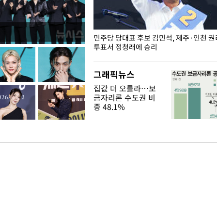
슨 일이? [뉴시스국회토pic]
민주당 당대표 후보 김민석, 제주·인천 
투표서 정청래에 승리
그래픽뉴스
집값 더 오를라…보
금자리론 수도권 비
중 48.1%