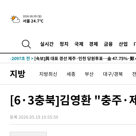
13시간 전 >
[속보]뉴욕증시 상승 마감…S&P 0.6% 나스닥 1.3%↑
2026.08.09 (일)
서울 24.7℃
-11815초 전 >
이란 "호르무즈 재개방 합의 근접…美 배상 선행돼야"
-2862초 전 >
[속보]與최고위원 제주·인천 순회경선…박선원·최민희·
민수·김용 순
-2815초 전 >
[속보]김민석, 與 전대 당원투표 누적 득표율 45.42%로 
실시간
정치
국제
경제
금융
산업
래 44.56%
-2097초 전 >
[속보]與 대표 경선 제주·인천 당원투표…金 47.75%·鄭 4
宋 10.17%
-1631초 전 >
이강인 "아틀레티코 이적 기뻐…등번호 7번 의미보단 팀 위
-1566초 전 >
[속보]與 당대표 경선, 제주·인천 권리당원 투표 김민석 승
지방
지방최신
세종
부산
대구/경북
1시간 전 >
낮 최고 35도 '무더위'…동해안 시간당 30㎜ '강한 비'[내일
1시간 전 >
[속보]이강인 "감독님이 원하는 마음 느꼈고, 많은 트로피 원
티코 이적"
1시간 전 >
수도권 40도 육박 '펄펄'…동해안 일부 지역엔 호의주의보
[6·3충북]김영환 "충주·
1시간 전 >
온열질환 사망자 3명 늘어…누적 환자 3000명 돌파
3시간 전 >
강릉에 시간당 81.4㎜ 물폭탄…도로 잠기고 담벼락 붕괴
등록 2026.05.19 10:55:50
4시간 전 >
백운산서 80년근 천종산삼 9뿌리 발견…감정가 1.3억원
5시간 전 >
선재도서 해루질 나섰다 실종 60대, 닷새 만에 숨진 채 발견
5시간 전 >
남자 농구, 나고야 아시안게임서 '홈팀' 일본과 한일전