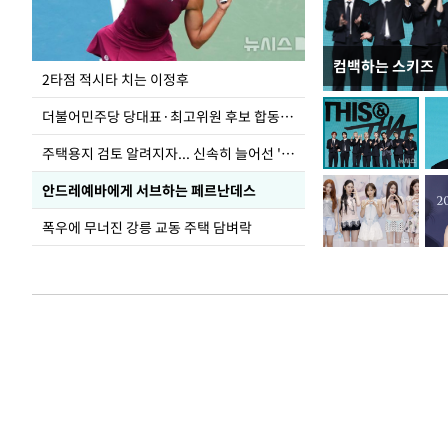
컴백하는 스키즈
이번주 국회에는 무
2타점 적시타 치는 이정후
더불어민주당 당대표·최고위원 후보 합동연설회
주택용지 검토 알려지자... 신속히 늘어선 '근조화환'
안드레예바에게 서브하는 페르난데스
폭우에 무너진 강릉 교동 주택 담벼락