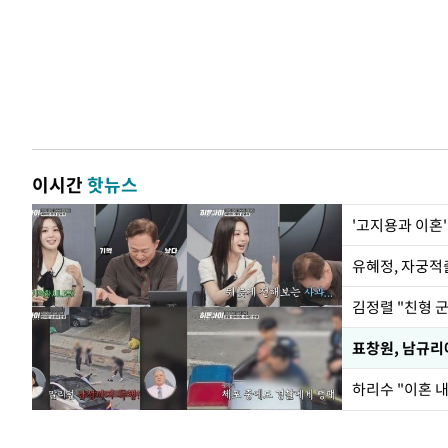
이시간
핫뉴스
'고지용과 이혼'
유혜정, 자궁적
김정렬 "친형 
하리수 "이혼 