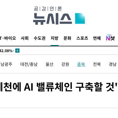
서미화·한
1위… 정청
IT·바이오
사회
수도권
지방
문화
스포츠
연예
2.08%·
해 뛸 것"
리
전남광주
대전/충남
울산
강원
충북
전북
경남
날씨]
해 아틀레
제천에 AI 밸류체인 구축할 것