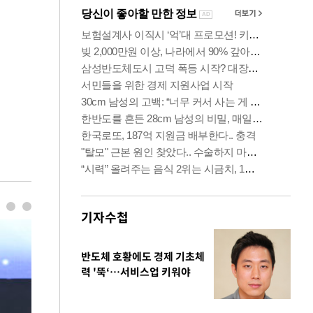
기자수첩
반도체 호황에도 경제 기초체
력 '뚝‘…서비스업 키워야