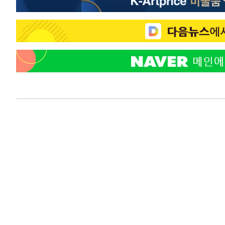
3시간 전 >
강릉에 시간당 81.4㎜ 물폭탄…도로 잠기고 담벼락 붕괴
4시간 전 >
백운산서 80년근 천종산삼 9뿌리 발견…감정가 1.3억원
5시간 전 >
선재도서 해루질 나섰다 실종 60대, 닷새 만에 숨진 채 발견
5시간 전 >
남자 농구, 나고야 아시안게임서 '홈팀' 일본과 한일전
6시간 전 >
여수 오동도 해상서 모터보트 전복…1명 사망·1명 실종
7시간 전 >
극한폭염 한풀 꺾이지만…'낮 최고 35도' 무더위, 열대야 계
날씨]
7시간 전 >
축구협회 "압수수색·성접대 논란 사과…쇄신의 기회로 삼겠
8시간 전 >
[속보]'압수수색·성접대 논란' 축구협회 "실망과 걱정 안겨드
11시간 전 >
'최고 37도' 폭염 지속…강원동해안 최대 150㎜ 비
13시간 전 >
[속보]뉴욕증시 상승 마감…S&P 0.6% 나스닥 1.3%↑