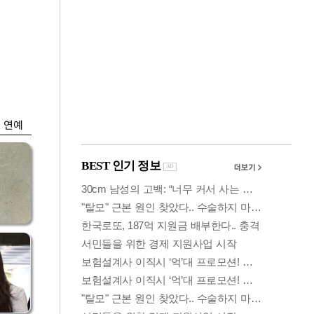
금융
시
다시 뛰는 코스닥…
'들
ETF 수익률 상위권
찍어
연예