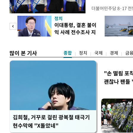
더불어민주당 8·17 
보가 8일 제주·인천 지
정치
다. 앞서 정청래 후보
희망
이대통령, 결혼 불이
·울산·경남 경선에서 1
각"
익 사례 전수조사 지
제주·인천 경선에서 이기
시
만 두 후보 간 누적 득표
많이 본 기사
종합
정치
국제
경제
금
"손 떨림 포
괜찮나 팬들 
김희철, 거꾸로 걸린 광복절 태극기
현수막에 "X돌았네"