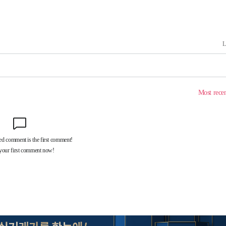
속[다음주
다"
려 죄송"
서미화·한
1위… 정청
2.08%·
해 뛸 것"
리
날씨]
해 아틀레