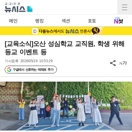
메인
랭킹
섹션
포토
[교육소식]오산 성심학교 교직원, 학생 위해
등교 이벤트 등
기사등록
2026/05/19 10:53:29
가
가
구글에서 선호하는 매체로 추가