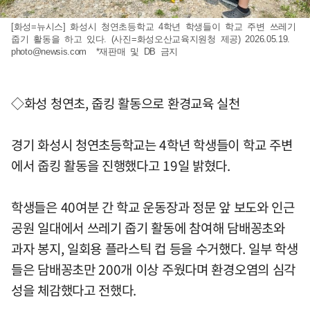
[화성=뉴시스] 화성시 청연초등학교 4학년 학생들이 학교 주변 쓰레기
줍기 활동을 하고 있다. (사진=화성오산교육지원청 제공) 2026.05.19.
photo@newsis.com
*재판매 및 DB 금지
◇화성 청연초, 줍킹 활동으로 환경교육 실천
경기 화성시 청연초등학교는 4학년 학생들이 학교 주변
에서 줍킹 활동을 진행했다고 19일 밝혔다.
학생들은 40여분 간 학교 운동장과 정문 앞 보도와 인근
공원 일대에서 쓰레기 줍기 활동에 참여해 담배꽁초와
과자 봉지, 일회용 플라스틱 컵 등을 수거했다. 일부 학생
들은 담배꽁초만 200개 이상 주웠다며 환경오염의 심각
성을 체감했다고 전했다.