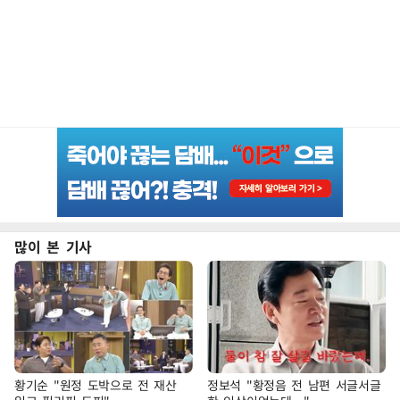
많이 본 기사
황기순 "원정 도박으로 전 재산
정보석 "황정음 전 남편 서글서글