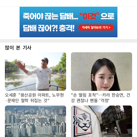
많이 본 기사
오세훈 "용산공원 아파트, 노무현
"손 떨림 포착"…카라 한승연, 건
·문재인 철학 뒤집는 것"
강 괜찮나 팬들 '걱정'