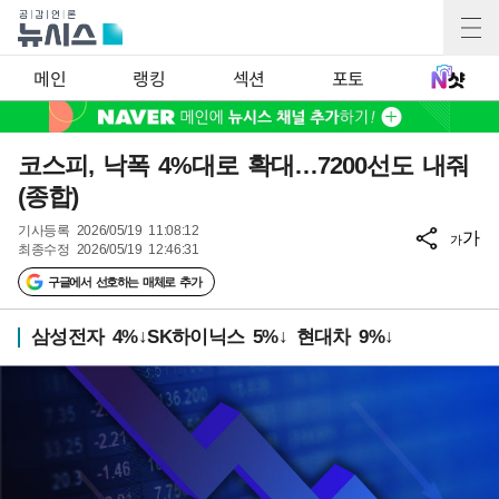
메인
랭킹
섹션
포토
코스피, 낙폭 4%대로 확대…7200선도 내줘
(종합)
기사등록
2026/05/19 11:08:12
가
가
최종수정
2026/05/19 12:46:31
구글에서 선호하는 매체로 추가
삼성전자 4%↓SK하이닉스 5%↓ 현대차 9%↓