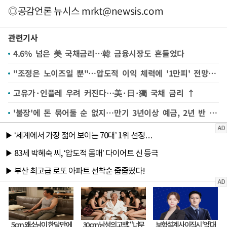
◎공감언론 뉴시스
mrkt@newsis.com
관련기사
4.6% 넘은 美 국채금리…韓 금융시장도 흔들었다
"조정은 노이즈일 뿐"…압도적 이익 체력에 '1만피' 전망 여전
고유가·인플레 우려 커진다…美·日·獨 국채 금리 ↑
'불장'에 돈 묶어둘 순 없지…만기 3년이상 예금, 2년 반 만에 '뚝'