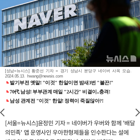
[성남=뉴시스] 황준선 기자 = 경기 성남시 분당구 네이버 사옥 모습.
2024.05.13.
hwang@newsis.com
[서울=뉴시스]윤정민 기자 = 네이버가 우버와 함께 '배달
의민족' 앱 운영사인 우아한형제들을 인수한다는 설에