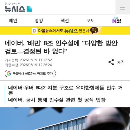
메인
랭킹
섹션
포토
네이버, '배민' 8조 인수설에 "다양한 방안
검토…결정된 바 없다"
기사등록
2026/05/19 11:13:52
가
가
최종수정
2026/05/19 12:26:24
구글에서 선호하는 매체로 추가
네이버·우버 8대2 지분 구조로 우아한형제들 인수 거
론
네이버, 공시 통해 인수설 관련 첫 공식 입장