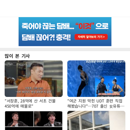
많이 본 기사
"서장훈, 28억에 산 서초 건물
"여군 지원 막힌 UDT 훈련 직접
450억에 매물로"
해봤습니다"…707 출신 女유튜버
'완벽 소화'