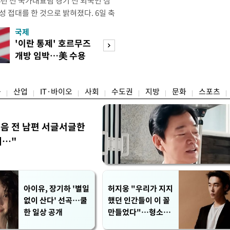
년 전 국가대표팀 경기 전 외국인 심
성 접대를 한 것으로 밝혀졌다. 6일 축
 의원실은 축구협회가 2011~2012
국제
경제
게 성 접대한 사실을 확인했다. 당시
'이란 통제' 호르무즈
초고가 겨냥 세제
과 감독관 등 10여 명에게 한 번에
개방 임박…美 수용
편…전월세 '유탄'
00만원이 넘는 돈을 성
할까
려
융
산업
IT·바이오
사회
수도권
지방
문화
스포츠
음 전 남편 서글서글한
…"
아이유, 장기하 '별일
허지웅 "우리가 지지
없이 산다' 선곡…쿨
했던 인간들이 이 꼴
한 일상 공개
만들었다"…형소법
개정에 격한 반응