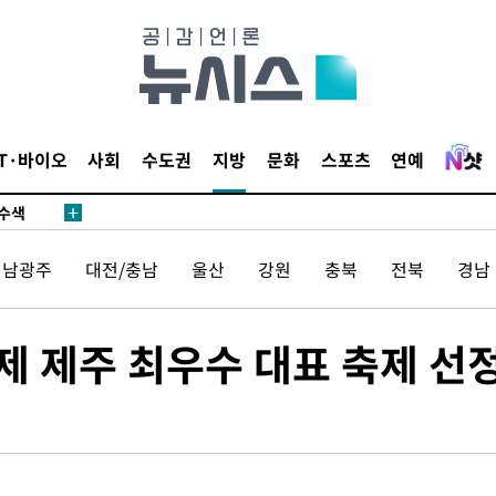
다"
수수색(종
4%↑
IT·바이오
사회
수도권
지방
문화
스포츠
연예
침 준수"
수수색
태세 강
전남광주
대전/충남
울산
강원
충북
전북
경남
 제주 최우수 대표 축제 선
어"
·당황'
'