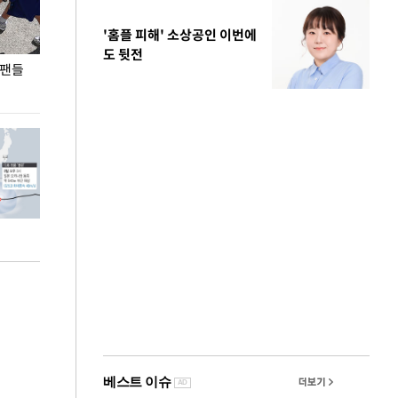
'홈플 피해' 소상공인 이번에
도 뒷전
 팬들
이 대통령, '청년 대책 속도 높여야…폭염 문제도
입추 코앞인데 전
총력 대응'