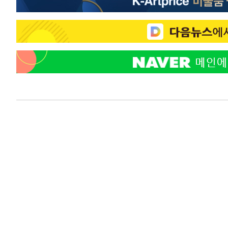
-11259초 전 >
[속보]7~9일 프로야구 3연전도 폭염 취소…11일 재개
-10921초 전 >
"韓 외환시장 개입 관측 배경엔 美의 대한국 무역적자 있
-10748초 전 >
'월드컵 탈락 후폭풍' 축구협회…초유의 압수수색에 '충격
-10588초 전 >
서울 낮 37.9도, 올여름 최고치 경신…영등포 순간 '40도
-10150초 전 >
[속보]종합특검, 대검 추가 압수수색…내란 중요임무종사
-6245초 전 >
[속보]코스닥, 800p 회복…0.26% 오른 801.67 마감
-6175초 전 >
[속보]코스피, 301.88포인트(4.58%) 내린 6296.38 마감
-6040초 전 >
[속보]원·달러 환율, 0.7원 내린 1423.8원 마감
-3639초 전 >
"여기 떨어졌다"…다누리, 스페이스X 로켓 달 충돌 흔적 
-684초 전 >
손흥민, 5경기 연속골 실패…LAFC는 승부차기 끝 과달라하
1시간 전 >
내일까지 39도 '펄펄'…기상청 "태풍 지나며 폭염 잠시 꺾인