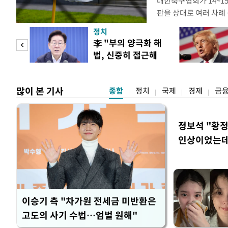
대한축구협회가 14~15
판을 상대로 여러 차례 
구계에 따르면 국회의 한
정치
년 국제심판 10여 명에
"사적
李 "부의 양극화 해
축구협회는 외국인 심판
법, 신중히 접근해
수십만원에서 많게는 1
 차이
야"
많이 본 기사
종합
정치
국제
경제
금
정보석 "황정
인상이었는데
이승기 측 "차가원 전세금 미반환은
고도의 사기 수법…엄벌 원해"