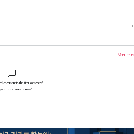
 혐의
포착
라 격파
다"
수수색(종
4%↑
침 준수"
수수색
태세 강