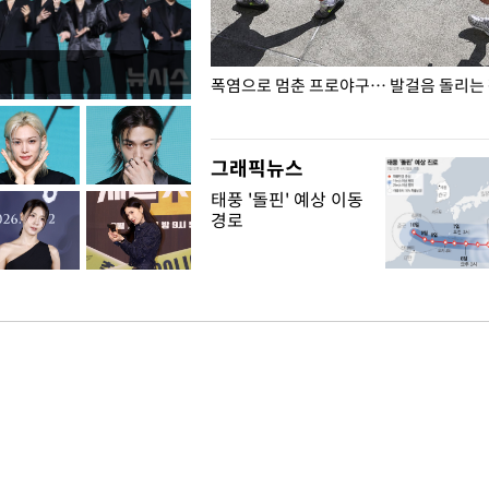
전남광주… 열화상 카메라에 담긴
폭염으로 멈춘 프로야구… 발걸음 돌리는
그래픽뉴스
태풍 '돌핀' 예상 이동
경로