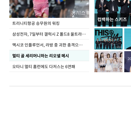
컴백하는 스키즈
입추 하루 앞둔 
트리니티항공 승무원의 워킹
폭염
삼성전자, 7일부터 갤럭시 Z 폴드8 울트라·폴드8·플립8 출시
멕시코 인플루언서, 라방 중 괴한 총격으로 사망
멀티 골 세리머니하는 리오넬 메시
오타니 멀티 홈런에도 다저스는 6연패