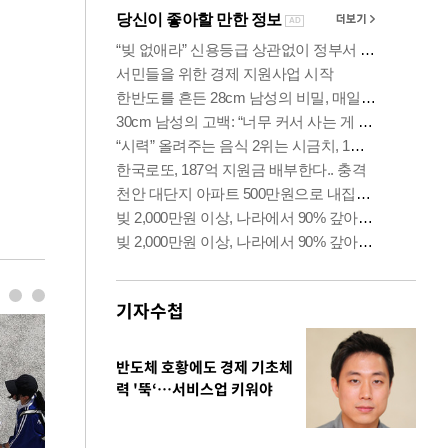
기자수첩
반도체 호황에도 경제 기초체
력 '뚝‘…서비스업 키워야