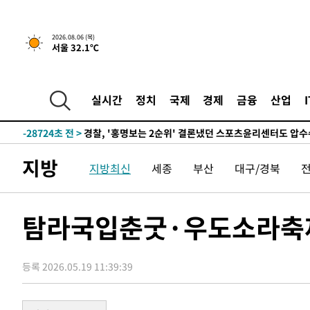
2026.08.06 (목)
서울 32.1℃
1시간 전 >
내일까지 39도 '펄펄'…기상청 "태풍 지나며 폭염 잠시 꺾인
-31810초 전 >
'월드컵 탈락 후폭풍' 축구협회…11시간 걸린 초유의 압
합)
-31246초 전 >
[속보] 뉴욕증시, 혼조 출발…나스닥 0.3%↓, 다우 0.1
실시간
정치
국제
경제
금융
산업
-30039초 전 >
축구협회, 15년 전 심판 성 접대 파문에 "현재는 내부 지
-28724초 전 >
경찰, '홍명보는 2순위' 결론냈던 스포츠윤리센터도 압
-14320초 전 >
[속보]합참 "北 발사체는 단거리탄도미사일…감시·경계
지방
화"
-14068초 전 >
日방위성, 北이 동해로 쏜 발사체는 탄도미사일 가능성
지방최신
세종
부산
대구/경북
-12498초 전 >
[속보] SKT, 에이닷 서비스 장애 발생…"원인 파악 중"
-11904초 전 >
[속보]합참 "북, 동해상으로 미상 발사체 발사"
탐라국입춘굿·우도소라축제
-11300초 전 >
'낮 최고 39도' 불볕더위…한밤 열대야도 계속[내일날씨]
-11259초 전 >
[속보]7~9일 프로야구 3연전도 폭염 취소…11일 재개
-10921초 전 >
"韓 외환시장 개입 관측 배경엔 美의 대한국 무역적자 있
등록 2026.05.19 11:39:39
-10748초 전 >
'월드컵 탈락 후폭풍' 축구협회…초유의 압수수색에 '충격
-10588초 전 >
서울 낮 37.9도, 올여름 최고치 경신…영등포 순간 '40도