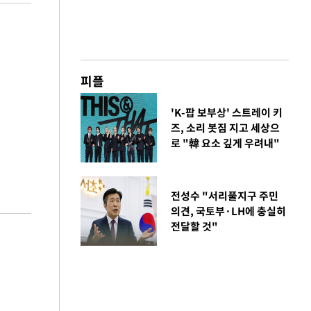
피플
'K-팝 보부상' 스트레이 키
즈, 소리 봇짐 지고 세상으
로 "韓 요소 깊게 우려내"
전성수 "서리풀지구 주민
의견, 국토부·LH에 충실히
전달할 것"