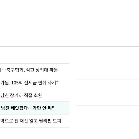
…축구협회, 심판 성접대 파문
가원, 105억 전세금 편취 사기"
 남친 장기하 직접 소환
 남친 빼앗겼다…가만 안 둬"
도박으로 전 재산 잃고 필리핀 도피"