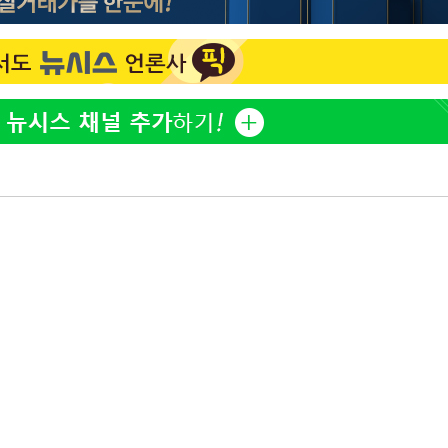
이승기 측 "차가원 전세금 
1
반환은 고도의 사기 수법
벌 원해"
어"
정보석 "황정음 전 남편 
2
·당황'
었는데…"
'
 혐의
아이유, 장기하 '별일 없
3
일상 공개
허지웅 "우리가 지지했던 
4
들었다"…형소법 개정에 
포착
김혜수 "우린 돈 받고 일
5
라 격파
는 만큼 해내야"
다"
[속보]산업장관 "李정부,
6
정 전력 위해 불가피"
'아들아 요양원은 싫다'…
7
도 집 거주 희망