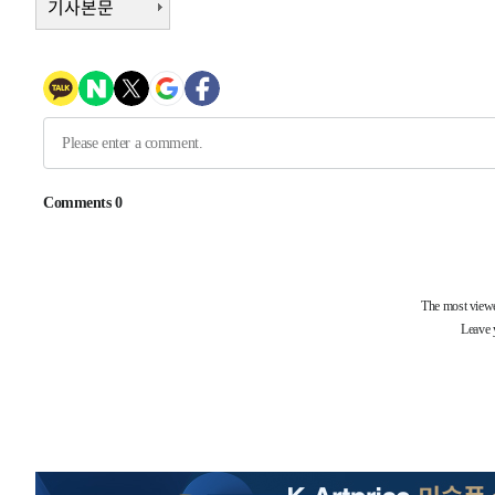
기사본문
-10150초 전 >
[속보]종합특검, 대검 추가 압수수색…내란 중요임무종사
-6245초 전 >
[속보]코스닥, 800p 회복…0.26% 오른 801.67 마감
-6175초 전 >
[속보]코스피, 301.88포인트(4.58%) 내린 6296.38 마감
-6040초 전 >
[속보]원·달러 환율, 0.7원 내린 1423.8원 마감
-3639초 전 >
"여기 떨어졌다"…다누리, 스페이스X 로켓 달 충돌 흔적 
-684초 전 >
손흥민, 5경기 연속골 실패…LAFC는 승부차기 끝 과달라하
1시간 전 >
내일까지 39도 '펄펄'…기상청 "태풍 지나며 폭염 잠시 꺾인
-31810초 전 >
'월드컵 탈락 후폭풍' 축구협회…11시간 걸린 초유의 압
합)
-31246초 전 >
[속보] 뉴욕증시, 혼조 출발…나스닥 0.3%↓, 다우 0.1
-30039초 전 >
축구협회, 15년 전 심판 성 접대 파문에 "현재는 내부 지
-28724초 전 >
경찰, '홍명보는 2순위' 결론냈던 스포츠윤리센터도 압
-14320초 전 >
[속보]합참 "北 발사체는 단거리탄도미사일…감시·경계
화"
-14068초 전 >
日방위성, 北이 동해로 쏜 발사체는 탄도미사일 가능성
-12498초 전 >
[속보] SKT, 에이닷 서비스 장애 발생…"원인 파악 중"
-11904초 전 >
[속보]합참 "북, 동해상으로 미상 발사체 발사"
-11300초 전 >
'낮 최고 39도' 불볕더위…한밤 열대야도 계속[내일날씨]