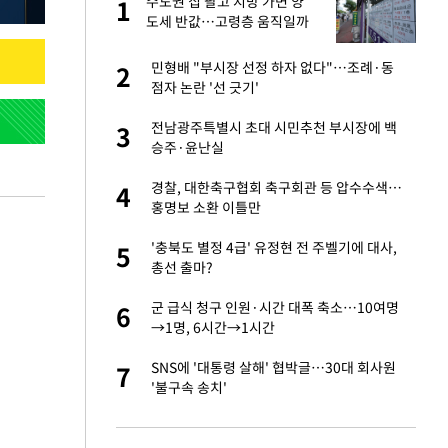
미
수도권 집 팔고 지방 가면 양
1
1
…엄
도세 반값…고령층 움직일까
서글서글한 인상이
민형배 "부시장 선정 하자 없다"…조례·동
2
2
점자 논란 '선 긋기'
이 산다' 선곡…쿨한
전남광주특별시 초대 시민추천 부시장에 백
3
3
승주·윤난실
인간들이 이 꼴 만
경찰, 대한축구협회 축구회관 등 압수수색…
4
4
격한 반응
홍명보 소환 이틀만
하는 프리랜서…받
'충북도 별정 4급' 유정현 전 주벨기에 대사,
5
5
총선 출마?
 원전 반대 안해…안
군 급식 청구 인원·시간 대폭 축소…10여명
6
6
→1명, 6시간→1시간
노인 70%는 아파
SNS에 '대통령 살해' 협박글…30대 회사원
7
7
'불구속 송치'