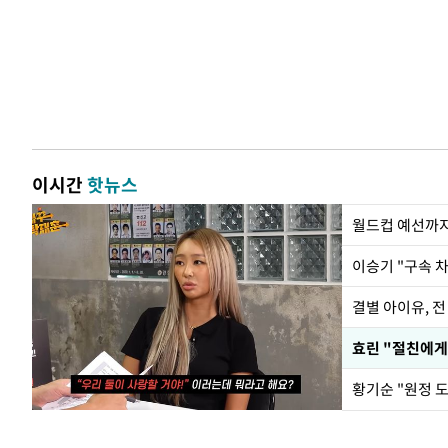
이시간
핫뉴스
월드컵 예선까지
이승기 "구속 차
결별 아이유, 전
효린 "절친에게
황기순 "원정 