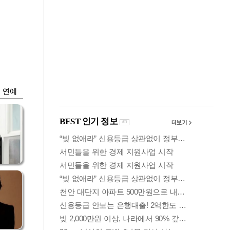
금융
개
외국인 폭풍매도에
 우
코스피 6200선 주저
앉아
연예