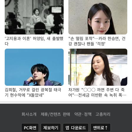
'고지용과 이혼' 허양임, 새 출발했
"손 떨림 포착"…카라 한승연, 건
다
강 괜찮나 팬들 '걱정'
김희철, 거꾸로 걸린 광복절 태극
차가원 "○○○ 까면 주변 다 죽
기 현수막에 "X돌았네"
어"…전세금 미반환 속 녹취 폭로
파장
회사소개
제휴/컨텐츠 판매
약관·정책
고충처리
PC화면
제보하기
앱 다운로드
맨위로↑