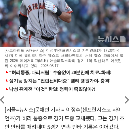
[새크라멘토=AP/뉴시스] 이정후(샌프란시스코 자이언츠)가 17일(한국
시간) 미국 캘리포니아주 웨스트 새크라멘토의 서터 헬스 파크에서 열
린 2026 메이저리그(MLB) 애슬레틱스와의 경기 1회 직선타로 아웃된
뒤 아쉬워하고 있다. 2026.05.17.
[서울=뉴시스]문채현 기자 = 이정후(샌프란시스코 자이
언츠)가 허리 통증으로 경기 도중 교체됐다. 그는 경기 초
반 안타를 때려내며 5경기 연속 안타 기록은 이어갔다.