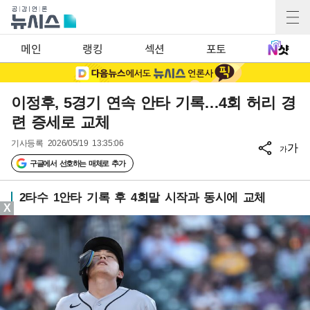
메인
랭킹
섹션
포토
이정후, 5경기 연속 안타 기록…4회 허리 경
련 증세로 교체
기사등록
2026/05/19 13:35:06
가
가
구글에서 선호하는 매체로 추가
2타수 1안타 기록 후 4회말 시작과 동시에 교체
X