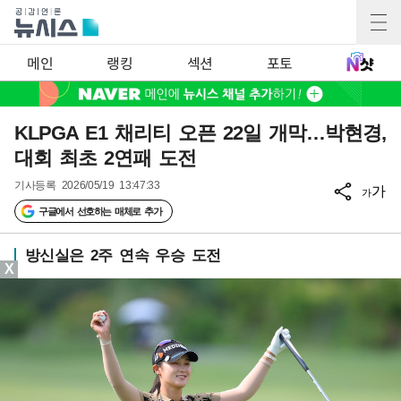
메인
랭킹
섹션
포토
KLPGA E1 채리티 오픈 22일 개막…박현경,
대회 최초 2연패 도전
기사등록
2026/05/19 13:47:33
가
가
구글에서 선호하는 매체로 추가
방신실은 2주 연속 우승 도전
X