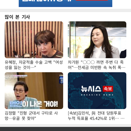
많이 본 기사
유혜정, 자궁적출 수술 고백 "여성
차가원 "○○○ 까면 주변 다 죽
성을 잃는 것이…"
어"…전세금 미반환 속 녹취 폭로
파장
김정렬 "친형 군대서 구타로 사
[속보]김민석, 與 전대 당원투표
망…유골 못 찾아"
누적 득표율 45.42%로 1위… 정
청래 44.56%