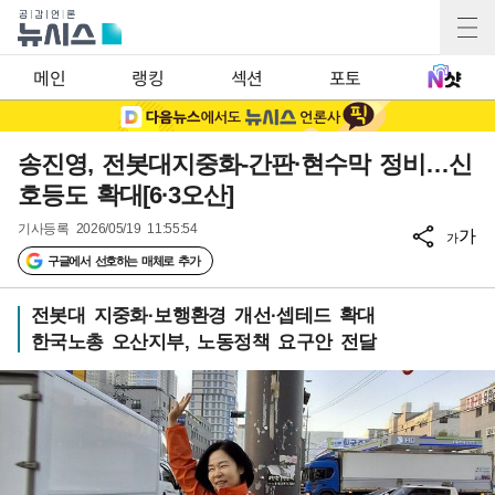
메인
랭킹
섹션
포토
송진영, 전봇대지중화-간판·현수막 정비…신
호등도 확대[6·3오산]
기사등록
2026/05/19 11:55:54
가
가
구글에서 선호하는 매체로 추가
전봇대 지중화·보행환경 개선·셉테드 확대
한국노총 오산지부, 노동정책 요구안 전달