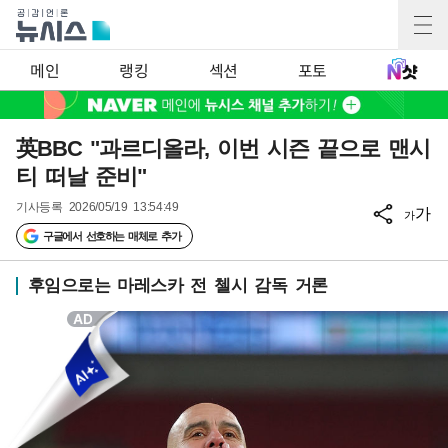
메인
랭킹
섹션
포토
英BBC "과르디올라, 이번 시즌 끝으로 맨시
티 떠날 준비"
기사등록
2026/05/19 13:54:49
가
가
구글에서 선호하는 매체로 추가
후임으로는 마레스카 전 첼시 감독 거론