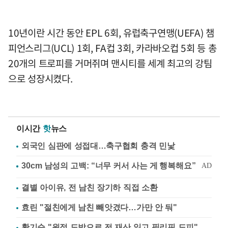
10년이란 시간 동안 EPL 6회, 유럽축구연맹(UEFA) 챔
피언스리그(UCL) 1회, FA컵 3회, 카라바오컵 5회 등 총
20개의 트로피를 거머쥐며 맨시티를 세계 최고의 강팀
으로 성장시켰다.
이시간
핫
뉴스
외국인 심판에 성접대…축구협회 충격 민낯
결별 아이유, 전 남친 장기하 직접 소환
효린 "절친에게 남친 빼앗겼다…가만 안 둬"
황기순 "원정 도박으로 전 재산 잃고 필리핀 도피"