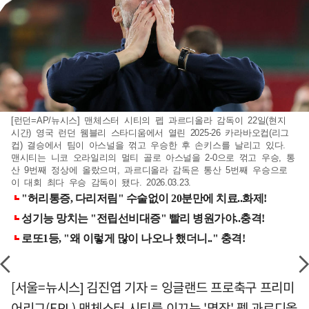
[런던=AP/뉴시스] 맨체스터 시티의 펩 과르디올라 감독이 22일(현지
시간) 영국 런던 웸블리 스타디움에서 열린 2025-26 카라바오컵(리그
컵) 결승에서 팀이 아스널을 꺾고 우승한 후 손키스를 날리고 있다.
맨시티는 니코 오라일리의 멀티 골로 아스널을 2-0으로 꺾고 우승, 통
산 9번째 정상에 올랐으며, 과르디올라 감독은 통산 5번째 우승으로
이 대회 최다 우승 감독이 됐다. 2026.03.23.
[서울=뉴시스] 김진엽 기자 = 잉글랜드 프로축구 프리미
어리그(EPL) 맨체스터 시티를 이끄는 '명장' 펩 과르디올