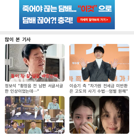
많이 본 기사
정보석 "황정음 전 남편 서글서글
이승기 측 "차가원 전세금 미반환
한 인상이었는데…"
은 고도의 사기 수법…엄벌 원해"