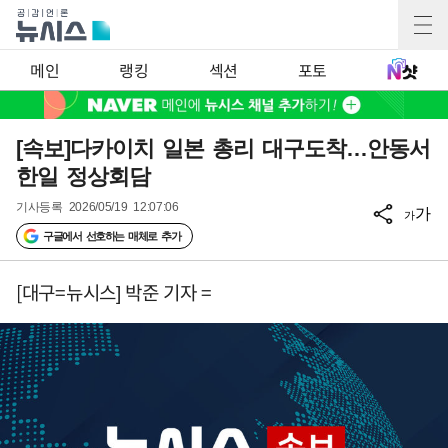
메인
랭킹
섹션
포토
[속보]다카이치 일본 총리 대구도착…안동서
한일 정상회담
기사등록
2026/05/19 12:07:06
가
가
구글에서 선호하는 매체로 추가
[대구=뉴시스] 박준 기자 =