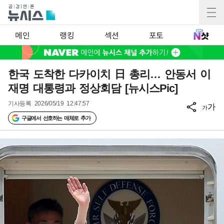
메인
랭킹
섹션
포토
한국 도착한 다카이치 日 총리… 안동서 이
재명 대통령과 정상회담 [뉴시스Pic]
기사등록
2026/05/19 12:47:57
가
가
구글에서 선호하는 매체로 추가