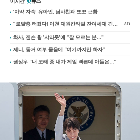
이시간
핫
뉴스
'마약 자숙' 유아인, 남사친과 뽀뽀 근황
화사, 젠슨 황 '샤라웃'에 "잘 모르는 분…"
제니, 동거 여부 물음에 "여기까지만 하자"
권상우 "내 또래 중 내가 제일 빠른데 아들은…"