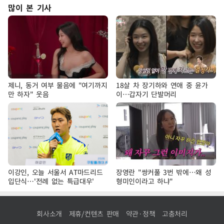
많이 본 기사
제니, 동거 여부 물음에 "여기까지
18살 차 장기하와 연애 중 윤가
만 하자" 웃음
이…갑자기 단발머리
이강인, 오늘 서울서 AT마드리드
장영란 "쌍커풀 3번 밖에…왜 성
입단식…'전례 없는 특급대우'
형미인이라고 하냐"
회사소개
제휴/컨텐츠 판매
약관·정책
고충처리