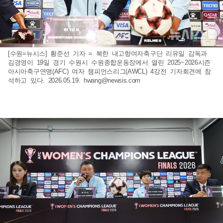
[수원=뉴시스] 황준선 기자 = 북한 내고향여자축구단 리유일 감독과
김경영이 19일 경기 수원시 수원종합운동장에서 열린 2025~2026시즌
아시아축구연맹(AFC) 여자 챔피언스리그(AWCL) 4강전 기자회견에 참
석하고 있다. 2026.05.19.
hwang@newsis.com