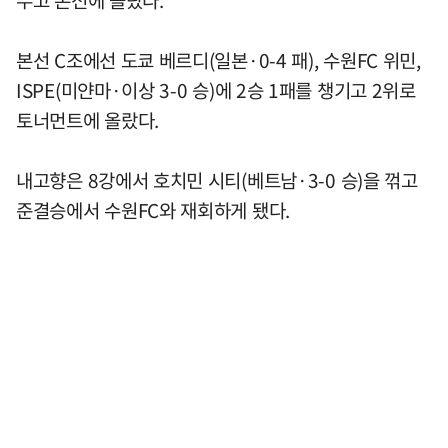
본선 C조에선 도쿄 베르디(일본·0-4 패), 수원FC 위민,
ISPE(미얀마·이상 3-0 승)에 2승 1패를 챙기고 2위로
토너먼트에 올랐다.
내고향은 8강에서 호치민 시티(베트남·3-0 승)을 꺾고
준결승에서 수원FC와 재회하게 됐다.