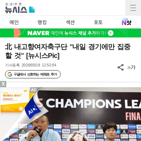
메인
랭킹
섹션
포토
北 내고향여자축구단 "내일 경기에만 집중
할 것" [뉴시스Pic]
기사등록
2026/05/19 12:52:04
가
가
구글에서 선호하는 매체로 추가
X