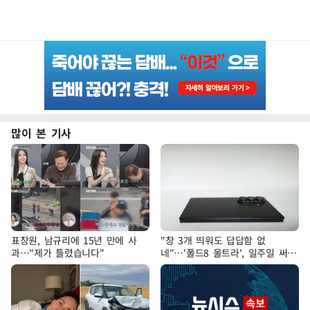
많이 본 기사
표창원, 남규리에 15년 만에 사
"창 3개 띄워도 답답함 없
과…"제가 틀렸습니다"
네"…'폴드8 울트라', 일주일 써보
니