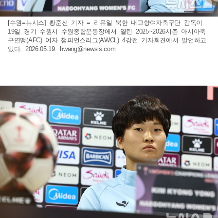
[수원=뉴시스] 황준선 기자 = 리유일 북한 내고향여자축구단 감독이
19일 경기 수원시 수원종합운동장에서 열린 2025~2026시즌 아시아축
구연맹(AFC) 여자 챔피언스리그(AWCL) 4강전 기자회견에서 발언하고
있다. 2026.05.19.
hwang@newsis.com