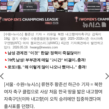
[수원=뉴시스] 황준선 기자 = 리유일 북한 내고향여자축구단 감독이
19일 경기 수원시 수원종합운동장에서 열린 2025~2026시즌 아시아축
구연맹(AFC) 여자 챔피언스리그(AWCL) 4강전 기자회견에서 발언하고
있다. 2026.05.19.
hwang@newsis.com
[서울·수원=뉴시스] 류현주 황준선 하근수 기자 = 북한
여자 축구 클럽으로 사상 처음 한국 땅을 밟은 내고향여
자축구단(이하 내고향)이 오직 승리에만 집중하겠다며
출사표를 던졌다.