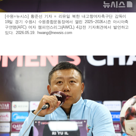
[수원=뉴시스] 황준선 기자 = 리유일 북한 내고향여자축구단 감독이
19일 경기 수원시 수원종합운동장에서 열린 2025~2026시즌 아시아축
구연맹(AFC) 여자 챔피언스리그(AWCL) 4강전 기자회견에서 발언하고
있다. 2026.05.19.
hwang@newsis.com