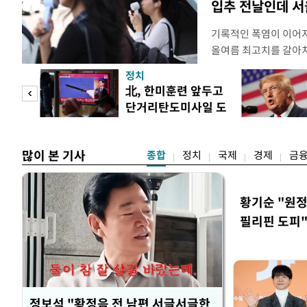
입추 전날인데 서
기록적인 폭염이 이어지
올여름 최고치를 갈아치
시15분 39.9도까지 
정치
청에 따르면 이날 오후
"사적
北, 한미훈련 앞두고
관측(ASOS) 기준 3
단거리탄도미사일 도
했다. 관측 이래 역대 
 차이
발
많이 본 기사
종합
정치
국제
경제
금
황기순 "원정
필리핀 도피
정보석 "황정음 전 남편 서글서글한