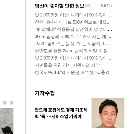
기자수첩
반도체 호황에도 경제 기초체
력 '뚝‘…서비스업 키워야