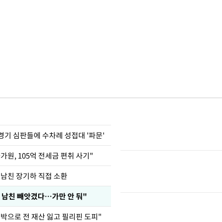
경기 심판들에 수차례 성접대 '파문'
가원, 105억 전세금 편취 사기"
 남친 장기하 직접 소환
 남친 빼앗겼다…가만 안 둬"
도박으로 전 재산 잃고 필리핀 도피"