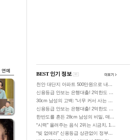
금융
개
외국인 폭풍매도에
 우
코스피 6200선 주저
앉아
연예