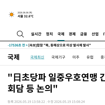
1시간 전 >
[속보]경찰, '홍명보 선임 논란' 대한축구협회·축구회관 등 
2026.08.06 (목)
서울 32.6℃
-19952초 전 >
[속보]합참 "北 발사체는 단거리탄도미사일…감시·경계
화"
-19700초 전 >
日방위성, 北이 동해로 쏜 발사체는 탄도미사일 가능성
-18130초 전 >
[속보] SKT, 에이닷 서비스 장애 발생…"원인 파악 중"
실시간
정치
국제
경제
금융
산업
-17536초 전 >
[속보]합참 "북, 동해상으로 미상 발사체 발사"
-16932초 전 >
'낮 최고 39도' 불볕더위…한밤 열대야도 계속[내일날씨]
-16891초 전 >
[속보]7~9일 프로야구 3연전도 폭염 취소…11일 재개
국제
국제최신
국제기구
미주
유럽
중
-16553초 전 >
"韓 외환시장 개입 관측 배경엔 美의 대한국 무역적자 있
-16380초 전 >
'월드컵 탈락 후폭풍' 축구협회…초유의 압수수색에 '충격
-16220초 전 >
서울 낮 37.9도, 올여름 최고치 경신…영등포 순간 '40도
"日초당파 일중우호연맹 간
-15782초 전 >
[속보]종합특검, 대검 추가 압수수색…내란 중요임무종사
회담 등 논의"
-11877초 전 >
[속보]코스닥, 800p 회복…0.26% 오른 801.67 마감
-11807초 전 >
[속보]코스피, 301.88포인트(4.58%) 내린 6296.38 마
-11672초 전 >
[속보]원·달러 환율, 0.7원 내린 1423.8원 마감
등록 2026.05.19 13:58:22
수정 2026.05.19 15:08:24
-9271초 전 >
"여기 떨어졌다"…다누리, 스페이스X 로켓 달 충돌 흔적 