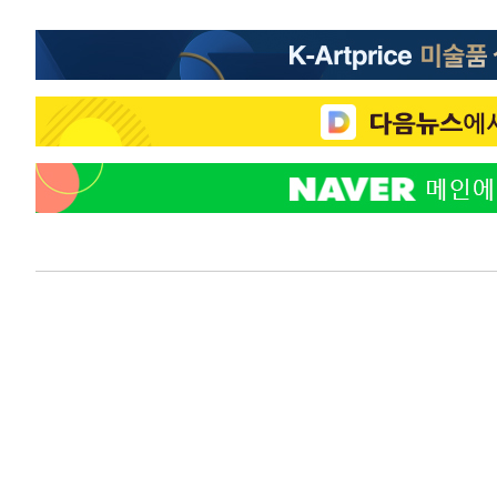
-11877초 전 >
[속보]코스닥, 800p 회복…0.26% 오른 801.67 마감
-11807초 전 >
[속보]코스피, 301.88포인트(4.58%) 내린 6296.38 마
-11672초 전 >
[속보]원·달러 환율, 0.7원 내린 1423.8원 마감
-9271초 전 >
"여기 떨어졌다"…다누리, 스페이스X 로켓 달 충돌 흔적 
-6316초 전 >
손흥민, 5경기 연속골 실패…LAFC는 승부차기 끝 과달라
18분 전 >
내일까지 39도 '펄펄'…기상청 "태풍 지나며 폭염 잠시 꺾인다
24분 전 >
트럼프, 한국계 진보 주지사 후보 맹공…"공산주의가 최대 위
24분 전 >
"美간섭에 합의 지연"…트럼프, '이란 호르무즈 통제권' 수용
1시간 전 >
[속보]산업장관 "李정부, 원전 반대 안해…안정 전력 위해 불
1시간 전 >
[속보]경찰, '홍명보 선임 논란' 대한축구협회·축구회관 등 