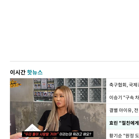
이시간
핫뉴스
축구협회, 국제
이승기 "구속 차
결별 아이유, 전
효린 "절친에게
황기순 "원정 