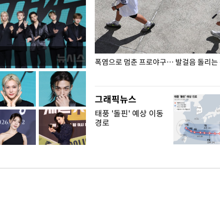
전남광주… 열화상 카메라에 담긴
폭염으로 멈춘 프로야구… 발걸음 돌리는
그래픽뉴스
태풍 '돌핀' 예상 이동
경로