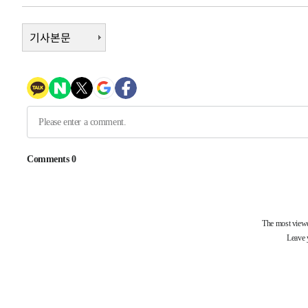
-6316초 전 >
손흥민, 5경기 연속골 실패…LAFC는 승부차기 끝 과달라
18분 전 >
기사본문
내일까지 39도 '펄펄'…기상청 "태풍 지나며 폭염 잠시 꺾인다
24분 전 >
트럼프, 한국계 진보 주지사 후보 맹공…"공산주의가 최대 위
24분 전 >
"美간섭에 합의 지연"…트럼프, '이란 호르무즈 통제권' 수용
1시간 전 >
[속보]산업장관 "李정부, 원전 반대 안해…안정 전력 위해 불
1시간 전 >
[속보]경찰, '홍명보 선임 논란' 대한축구협회·축구회관 등 
-19952초 전 >
[속보]합참 "北 발사체는 단거리탄도미사일…감시·경계
화"
-19700초 전 >
日방위성, 北이 동해로 쏜 발사체는 탄도미사일 가능성
-18130초 전 >
[속보] SKT, 에이닷 서비스 장애 발생…"원인 파악 중"
-17536초 전 >
[속보]합참 "북, 동해상으로 미상 발사체 발사"
-16932초 전 >
'낮 최고 39도' 불볕더위…한밤 열대야도 계속[내일날씨]
-16891초 전 >
[속보]7~9일 프로야구 3연전도 폭염 취소…11일 재개
-16553초 전 >
"韓 외환시장 개입 관측 배경엔 美의 대한국 무역적자 있
-16380초 전 >
'월드컵 탈락 후폭풍' 축구협회…초유의 압수수색에 '충격
-16220초 전 >
서울 낮 37.9도, 올여름 최고치 경신…영등포 순간 '40도
-15782초 전 >
[속보]종합특검, 대검 추가 압수수색…내란 중요임무종사