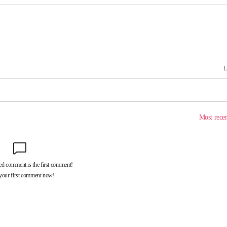
하라 격파
"
협"
할까
가피"
압수수색
태세 강
어"
·당황'
'
 혐의