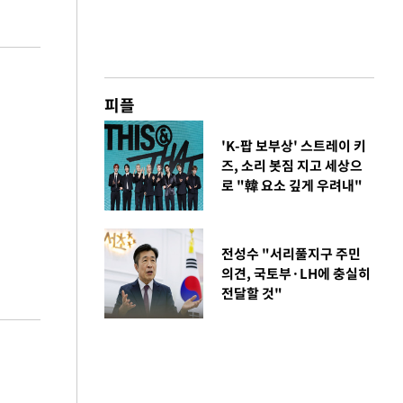
피플
'K-팝 보부상' 스트레이 키
즈, 소리 봇짐 지고 세상으
로 "韓 요소 깊게 우려내"
전성수 "서리풀지구 주민
의견, 국토부·LH에 충실히
전달할 것"