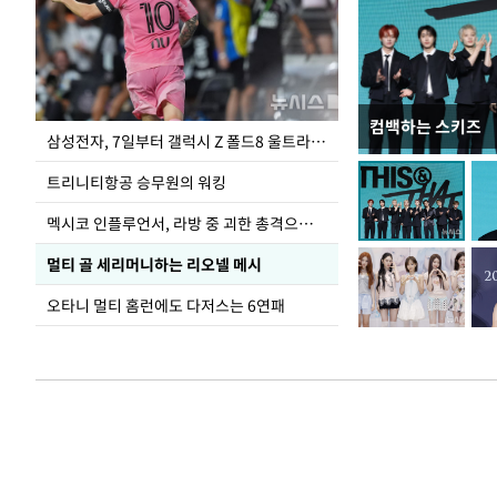
컴백하는 스키즈
입추 하루 앞둔 
삼성전자, 7일부터 갤럭시 Z 폴드8 울트라·폴드8·플립8 출시
폭염
트리니티항공 승무원의 워킹
멕시코 인플루언서, 라방 중 괴한 총격으로 사망
멀티 골 세리머니하는 리오넬 메시
오타니 멀티 홈런에도 다저스는 6연패