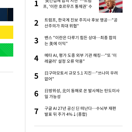
글
"美간섭에 합의 지연"…트럼
1
1
프, '이란 호르무즈 통제권' 수
용할까
 재산 잃고 필리핀
트럼프, 한국계 진보 주지사 후보 맹공…"공
2
2
산주의가 최대 위협"
 미반환은 고도의
밴스 "이란은 다루기 힘든 상대…최종 합의
3
3
는 美에 이익”
이 산다' 선곡…쿨한
메타 AI, 평가 도중 외부 기관 해킹…"또 '이
4
4
레귤러' 설정 오류 악용"
인간들이 이 꼴 만
日구마모토서 규모 5.1 지진…"쓰나미 우려
5
5
격한 반응
없어"
추천 부시장에 백승
日방위성, 北이 동해로 쏜 발사체는 탄도미사
6
6
일 가능성
 원전 반대 안해…안
구글 AI 27년 공신 딘 떠난다…수뇌부 재편
7
7
발표 뒤 주가 4%↓(종합)