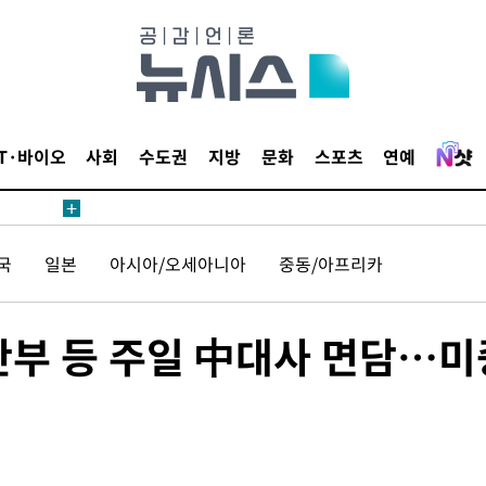
압수수색
태세 강
IT·바이오
사회
수도권
지방
문화
스포츠
연예
국
일본
아시아/오세아니아
중동/아프리카
어"
·당황'
'
부 등 주일 中대사 면담…미
 혐의
감
포착