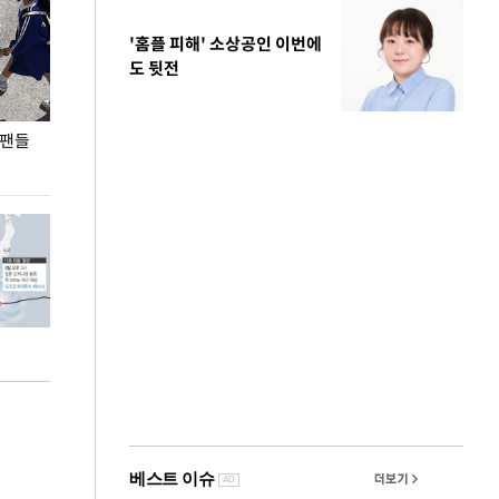
'홈플 피해' 소상공인 이번에
도 뒷전
 팬들
이 대통령, '청년 대책 속도 높여야…폭염 문제도
입추 코앞인데 전
총력 대응'