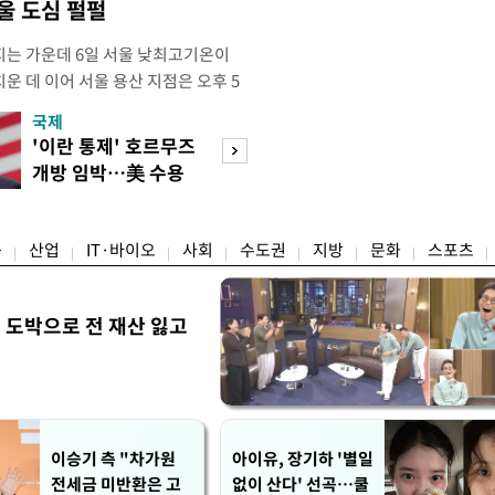
울 도심 펄펄
는 가운데 6일 서울 낮최고기온이
운 데 이어 서울 용산 지점은 오후 5
치솟으며 40도 턱밑까지 육박했다. 기상
국제
경제
 4시5분 서울 낮최고기온은 종관기상
'이란 통제' 호르무즈
초고가 겨냥 세제
7.9도까지 올라 올여름 최고 기록을 경신
개방 임박…美 수용
편…전월세 '유탄'
5위에 해당하는 수치
할까
려
융
산업
IT·바이오
사회
수도권
지방
문화
스포츠
 도박으로 전 재산 잃고
"
이승기 측 "차가원
아이유, 장기하 '별일
전세금 미반환은 고
없이 산다' 선곡…쿨