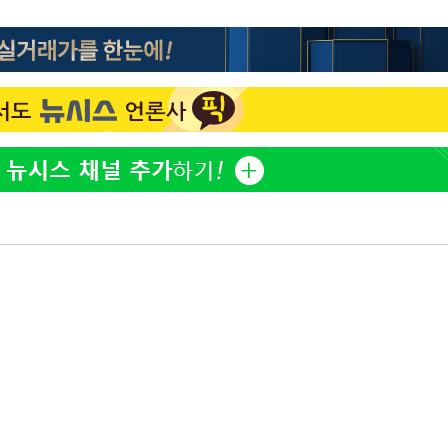
정보석 "황정음 전 남편 서
1
서글한 인상이었는데…"
감
황기순 "원정 도박으로 전
2
도피"
포착
이승기 측 "차가원 전세금
3
하라 격파
사기 수법…엄벌 원해"
"
아이유, 장기하 '별일 없
4
협"
일상 공개
할까
허지웅 "우리가 지지했던 
가피"
5
들었다"…형소법 개정에 
압수수색
[속보]전남광주 초대 시민
6
주·윤난실
[속보]산업장관 "李정부,
7
정 전력 위해 불가피"