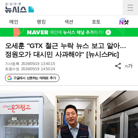
메인
랭킹
섹션
포토
오세훈 "GTX 철근 누락 뉴스 보고 알아…
정원오가 대시민 사과해야" [뉴시스Pic]
기사등록
2026/05/19 13:40:15
가
가
최종수정
2026/05/19 14:50:24
구글에서 선호하는 매체로 추가