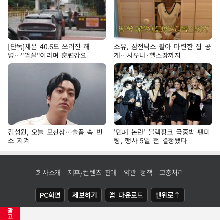
[단독]체온 40.6도 쓰러진 해
소유, 삼전닉스 팔아 마련한 집 공
병…"엄살"이라며 훈련강요
개…사우나·헬스장까지
김성원, 오늘 모친상…슬픔 속 빈
'민폐 논란' 블랙핑크 국중박 팬미
소 지켜
팅, 행사 5일 전 결정됐다
회사소개
제휴/컨텐츠 판매
약관·정책
고충처리
PC화면
제보하기
앱 다운로드
맨위로↑
광
COPYRIGHTⓒ
NEWSIS
ALL RIGHTS RESERVED.
고