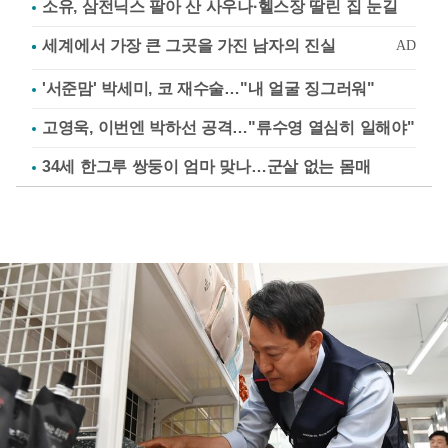
소유, 삼전닉스 팔아 산 사우나·헬스장 딸린 집 눈길
'서준맘' 박세미, 코 재수술…"내 얼굴 징그러워"
고영욱, 이번엔 박하선 공격…"류수영 열심히 일해야"
34세 한그루 쌍둥이 엄마 맞나…군살 없는 몸매