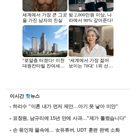
이시간
핫
뉴스
하리수 "이혼 내가 먼저 제안…아기 못 낳아 미안"
표창원, 남규리에 15년 만에 사과…"제가 틀렸습니다"
손 묶인채 물속에… 女유튜버, UDT 훈련 완벽 소화