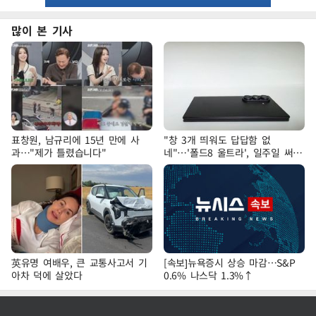
많이 본 기사
표창원, 남규리에 15년 만에 사
"창 3개 띄워도 답답함 없
과…"제가 틀렸습니다"
네"…'폴드8 울트라', 일주일 써보
니
英유명 여배우, 큰 교통사고서 기
[속보]뉴욕증시 상승 마감…S&P
아차 덕에 살았다
0.6% 나스닥 1.3%↑