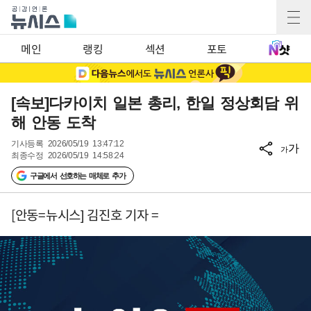
메인
랭킹
섹션
포토
[속보]다카이치 일본 총리, 한일 정상회담 위
해 안동 도착
기사등록
2026/05/19 13:47:12
가
가
최종수정
2026/05/19 14:58:24
구글에서 선호하는 매체로 추가
[안동=뉴시스] 김진호 기자 =