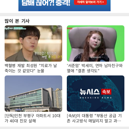
많이 본 기사
백혈병 재발 최성원 "치료가 날
'서준맘' 박세미, 연하 남자친구와
죽이는 것 같았다" 눈물
열애 "결혼 생각도"
[단독]인천 부평구 아파트서 10대
[속보]이 대통령 "부동산 공급 기
가 40대 친모 살해
존 사고방식 매달리지 말고 과감
히 실천"