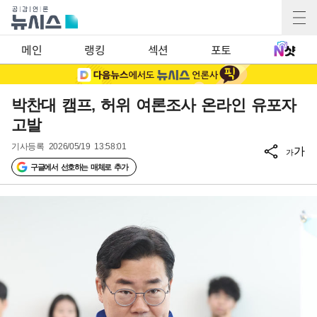
메인
랭킹
섹션
포토
박찬대 캠프, 허위 여론조사 온라인 유포자
고발
기사등록
2026/05/19 13:58:01
가
가
구글에서 선호하는 매체로 추가