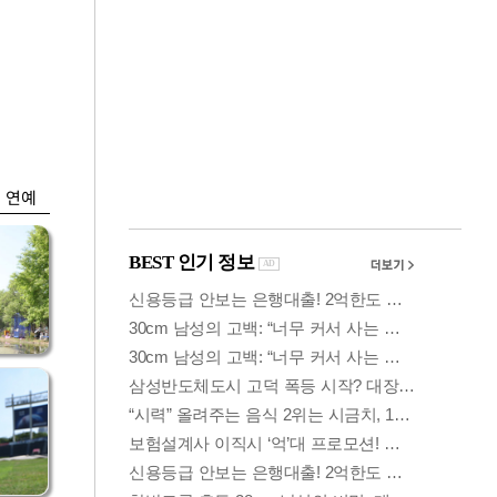
금융
시
다시 뛰는 코스닥…
'들
ETF 수익률 상위권
찍어
연예