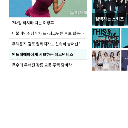
컴백하는 스키즈
청와대 일주일
2타점 적시타 치는 이정후
더불어민주당 당대표·최고위원 후보 합동연설회
주택용지 검토 알려지자... 신속히 늘어선 '근조화환'
안드레예바에게 서브하는 페르난데스
폭우에 무너진 강릉 교동 주택 담벼락