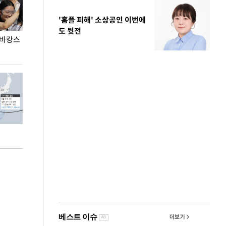
'홈플 피해' 소상공인 이번에
도 뒷전
 바캉스
용산어린이정원 앞 즐비한 근조화환, 왜?
이번주 국회에는 