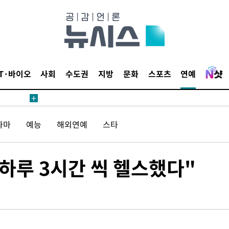
내일날씨]
 원해 아
보
IT·바이오
사회
수도권
지방
문화
스포츠
연예
라마
예능
해외연예
스타
견
하루 3시간 씩 헬스했다"
계속[다음
겠다"
겨드려 죄