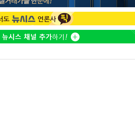
"창 3개 띄워도 답답함 없
1
네"…'폴드8 울트라', 일
써보니
오세훈 "용산공원 아파트,
2
학 뒤집는 것"
김도영·곽빈·안현민…오
3
집은 차기 메이저리거
'폭염 휴식기' 프로야구 1
4
식 병행…"야외 훈련 해도
휴머노이드부터 AI공장
5
M.AX 성과
'덜 똘똘한 한 채' 시대 
6
에 쏠리는 관심[세제 개편,
'리센느 논란' 김선태, 
7
장 "다시 돌아올 생각?"