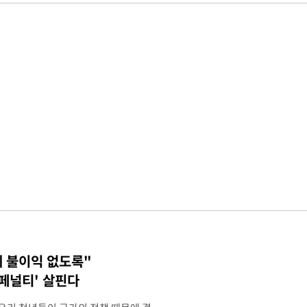
에 불이익 없도록"
 페널티' 살핀다