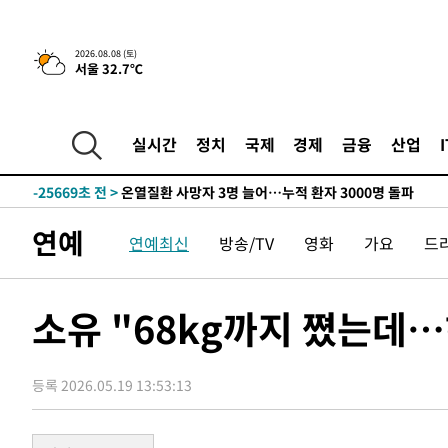
4시간 전 >
[속보]뉴욕증시 상승 마감…S&P 0.6% 나스닥 1.3%↑
2026.08.08 (토)
서울 32.7℃
-27648초 전 >
낮 최고 35도 '무더위'…동해안 시간당 30㎜ '강한 비'[
-26918초 전 >
[속보]이강인 "감독님이 원하는 마음 느꼈고, 많은 트로피
틀레티코 이적"
-26700초 전 >
수도권 40도 육박 '펄펄'…동해안 일부 지역엔 호의주의
실시간
정치
국제
경제
금융
산업
-25669초 전 >
온열질환 사망자 3명 늘어…누적 환자 3000명 돌파
-19614초 전 >
강릉에 시간당 81.4㎜ 물폭탄…도로 잠기고 담벼락 붕괴
-15721초 전 >
백운산서 80년근 천종산삼 9뿌리 발견…감정가 1.3억원
연예
연예최신
방송/TV
영화
가요
드
-13431초 전 >
선재도서 해루질 나섰다 실종 60대, 닷새 만에 숨진 채 발
-10965초 전 >
남자 농구, 나고야 아시안게임서 '홈팀' 일본과 한일전
-10341초 전 >
여수 오동도 해상서 모터보트 전복…1명 사망·1명 실종
소유 "68kg까지 쪘는데…
-6568초 전 >
극한폭염 한풀 꺾이지만…'낮 최고 35도' 무더위, 열대야 
주 날씨]
-3586초 전 >
축구협회 "압수수색·성접대 논란 사과…쇄신의 기회로 삼
등록 2026.05.19 13:53:13
-2103초 전 >
[속보]'압수수색·성접대 논란' 축구협회 "실망과 걱정 안
송"
2시간 전 >
'최고 37도' 폭염 지속…강원동해안 최대 150㎜ 비
4시간 전 >
[속보]뉴욕증시 상승 마감…S&P 0.6% 나스닥 1.3%↑