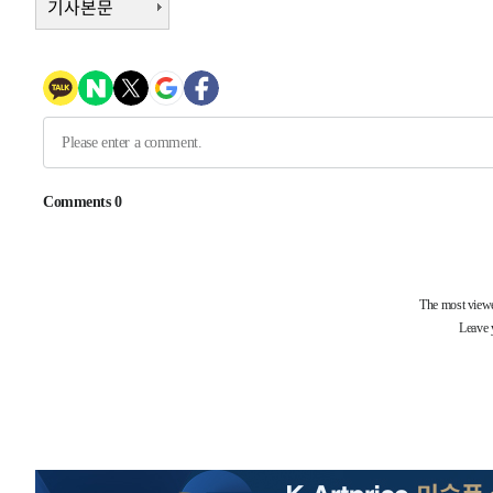
기사본문
-27648초 전 >
낮 최고 35도 '무더위'…동해안 시간당 30㎜ '강한 비'[
-26918초 전 >
[속보]이강인 "감독님이 원하는 마음 느꼈고, 많은 트로피
틀레티코 이적"
-26700초 전 >
수도권 40도 육박 '펄펄'…동해안 일부 지역엔 호의주의
-25669초 전 >
온열질환 사망자 3명 늘어…누적 환자 3000명 돌파
-19614초 전 >
강릉에 시간당 81.4㎜ 물폭탄…도로 잠기고 담벼락 붕괴
-15721초 전 >
백운산서 80년근 천종산삼 9뿌리 발견…감정가 1.3억원
-13431초 전 >
선재도서 해루질 나섰다 실종 60대, 닷새 만에 숨진 채 발
-10965초 전 >
남자 농구, 나고야 아시안게임서 '홈팀' 일본과 한일전
-10341초 전 >
여수 오동도 해상서 모터보트 전복…1명 사망·1명 실종
-6568초 전 >
극한폭염 한풀 꺾이지만…'낮 최고 35도' 무더위, 열대야 
주 날씨]
-3586초 전 >
축구협회 "압수수색·성접대 논란 사과…쇄신의 기회로 삼
-2103초 전 >
[속보]'압수수색·성접대 논란' 축구협회 "실망과 걱정 안
송"
2시간 전 >
'최고 37도' 폭염 지속…강원동해안 최대 150㎜ 비
4시간 전 >
[속보]뉴욕증시 상승 마감…S&P 0.6% 나스닥 1.3%↑