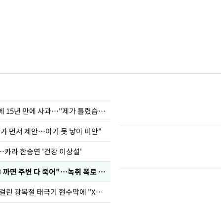
표창원, 남규리에 15년 만에 사과…"제가 틀렸습니다"
내가 먼저 제안…아기 못 낳아 미안"
…카라 한승연 '건강 이상설'
차가원 "○○○ 까면 주변 다 죽어"…녹취 폭로 파장
김희철, 거꾸로 걸린 광복절 태극기 현수막에 "X돌았네"