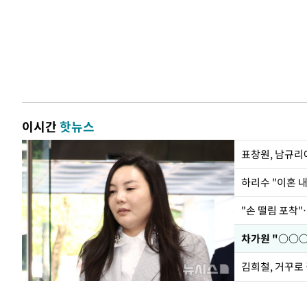
이시간
핫뉴스
하리수 "이혼 
"손 떨림 포착"