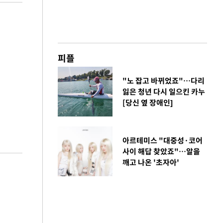
피플
"노 잡고 바뀌었죠"…다리
잃은 청년 다시 일으킨 카누
[당신 옆 장애인]
아르테미스 "대중성·코어
사이 해답 찾았죠"…알을
깨고 나온 '초자아'