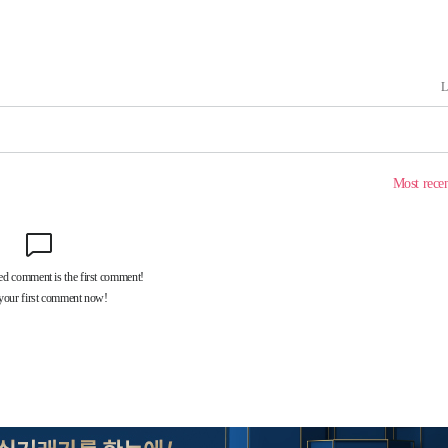
내일날씨]
 원해 아
보
견
계속[다음
겠다"
겨드려 죄