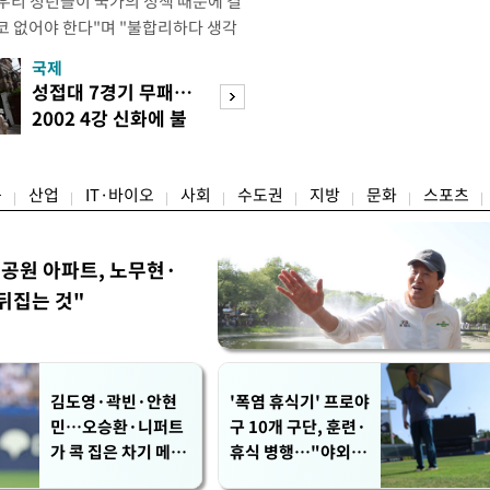
"우리 청년들이 국가의 정책 때문에 결
코 없어야 한다"며 "불합리하다 생각
 편하게 말씀해주시면 좋겠다"고 했
국제
경제
오후 X(옛 트위터)에 '청년들의 목소리
성접대 7경기 무패…
세계식량가격 다
2개' 자료를 공유하며 이같이 적었다.
2002 4강 신화에 불
상승…곡물·설탕 
인해 겪을 수 있는 제도
똥
썩'
융
산업
IT·바이오
사회
수도권
지방
문화
스포츠
공원 아파트, 노무현·
뒤집는 것"
김도영·곽빈·안현
'폭염 휴식기' 프로야
민…오승환·니퍼트
구 10개 구단, 훈련·
가 콕 집은 차기 메이
휴식 병행…"야외 훈
저리거
련 해도 안전 최우