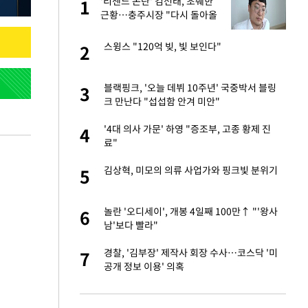
'리센느 논란' 김선태, 초췌한
1
1
주일
근황…충주시장 "다시 돌아올
생각?"
 노무현·문재인 철
스윙스 "120억 빚, 빛 보인다"
2
2
승환·니퍼트가 콕
블랙핑크, '오늘 데뷔 10주년' 국중박서 블링
3
3
크 만난다 "섭섭함 안겨 미안"
0개 구단, 훈련·휴
'4대 의사 가문' 하영 "증조부, 고종 황제 진
4
4
 안전 최우선"
료"
까지…제조업 바꾸는
김상혁, 미모의 의류 사업가와 핑크빛 분위기
5
5
오나…20억대 아파트
놀란 '오디세이', 개봉 4일째 100만↑ "'왕사
6
6
 그 이후②]
남'보다 빨라"
초췌한 근황…충주시
경찰, '김부장' 제작사 회장 수사…코스닥 '미
7
7
공개 정보 이용' 의혹