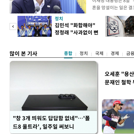
이재명 대통령은 8일 
혼을 망설이는 일은 결
하는 제도가 있을 경우
정치
다. 이 대통령은 이날 
 사업
김민석 "화합해야"
로 찾은 결혼 페널티 2
정청래 "사과없이 뻔
이 대통령은 "결혼으로 
뻔"
많이 본 기사
종합
정치
국제
경제
금
오세훈 "용산
문재인 철학 
"창 3개 띄워도 답답함 없네"…'폴
드8 울트라', 일주일 써보니