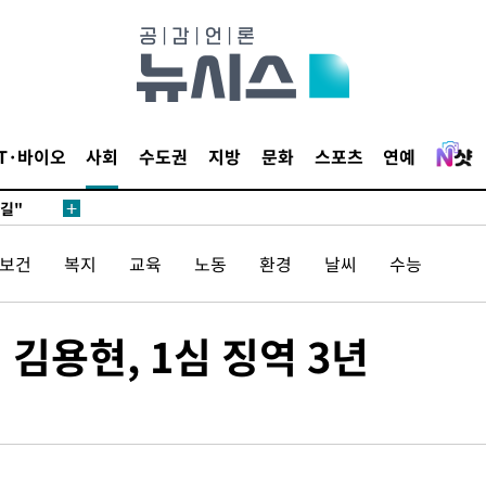
데뷔전
IT·바이오
사회
수도권
지방
문화
스포츠
연예
되길"
시작'
/보건
복지
교육
노동
환경
날씨
수능
승리…정청래
청래
청래 승리
 김용현, 1심 징역 3년
7%·정청래
2%·김민석
0.30%
차에 첫 정