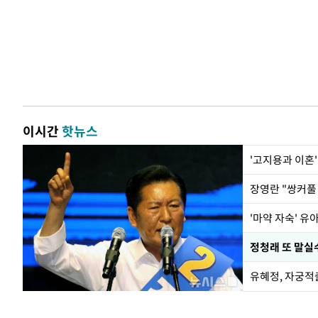
이시간
핫뉴스
'고지용과 이혼'
'마약 자숙' 유
정청래 또 말실수
유혜정, 자궁적