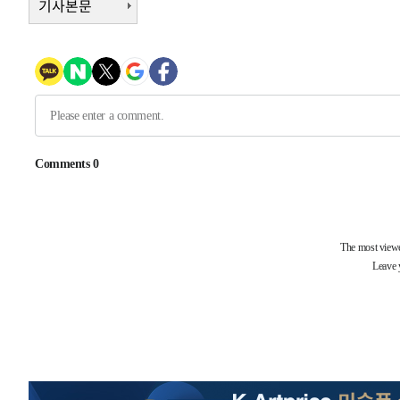
기사본문
상
-4803초 전 >
"얼마나 더웠으면"…안동 물길공원서 헤엄친 구렁이 '소동
-4730초 전 >
손흥민, 68분 뛰고 2경기 침묵…LAFC, 톨루카에 1-0 승리
-4002초 전 >
'2경기 연속 침묵' 손흥민, 톨루카전 68분만 뛰고 슈팅 0개
-2754초 전 >
이강인, 오늘 서울서 AT마드리드 입단식…'전례 없는 특급
2시간 전 >
'여긴 20도, 저긴 50도'…열화상 카메라로 본 폭염 저감시설 
3시간 전 >
콜롬비아 신임 우파 대통령 취임 하루만에 차량폭탄 폭발 사건
-31064초 전 >
'AT마드리드 7번' 이강인, 맨시티 상대로 비공식 데뷔전
-30566초 전 >
[속보]'AT마드리드 7번' 이강인, 맨시티 상대로 비공식 
-28630초 전 >
네타냐후, 트럼프의 가자 평화 2차 15개조 평화안 '거부'
-25226초 전 >
이강인 ATM 입단식에 '상암벌 들썩'…"세계적인 선수 
-24222초 전 >
태풍 돌핀, 중 저장성 타이저우시 해안에 상륙 (1보)
-21568초 전 >
AT마드리드 데뷔 앞둔 이강인, 맨시티전 선발 대신 '벤치 
-20198초 전 >
[속보]與 강원·TK 당원투표 합산 김민석 48.54%로 
44.40%
-19532초 전 >
與 강원·TK 당원투표 합산 김민석 46.01%로 승리…정
44.53%
-19372초 전 >
[속보]與전대 권리당원투표…강원·경북 김민석, 대구 정
-19179초 전 >
[속보]與 당대표 경선, 경북 권리당원 투표 김민석 47.3