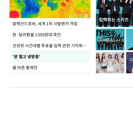
컴백하는 스키즈
극한 폭염에 바닥
알렉산드로바, 세계 1위 사발렌카 격침
도
원·달러환율 1300원대 목전
선관위 시간대별 투표율 입력 관련 기자회견하는 주진우 의원
'문 열고 냉방중'
물 마른 홍제천