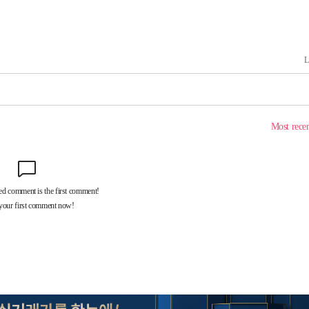
'
(종합)
대우'
'온도차'
데뷔전
되길"
시작'
승리…정청래
청래
청래 승리
7%·정청래