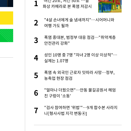
'여긴 20도, 저긴 50도'…열
1
1
라"
화상 카메라로 본 폭염 저감시
설 '온도차'
톨루카전 선발 출
"4살 손녀에게 술 냄새까지"…시어머니와
2
2
여행 가도 될까
마드리드 입단
폭염 중대본, 범정부 대응 점검…"취약계층
3
3
안전관리 강화"
"여기까지만 하자"
성인 10명 중 7명 "자녀 2명 이상 이상적"…
4
4
실제는 1.07명
'…열화상 카메라로 본
폭염 속 외국인 근로자 잇따라 사망…정부,
5
5
농축업 현장 점검
잔 정유시설서 화재
"얼마나 더웠으면"…안동 물길공원서 헤엄
6
6
친 구렁이 '소동'
침묵…LAFC, 톨루
"검사 참여하면 '위법'"…9개 합수본 사라지
7
7
나[형사사법 지각 변동④]