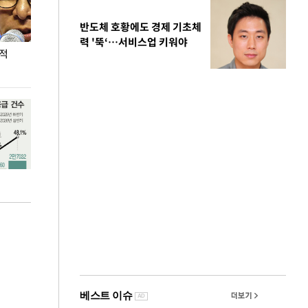
반도체 호황에도 경제 기초체
력 '뚝‘…서비스업 키워야
누적
용산·강남·서초 유휴부지까지…세제 이은 '영끌'
폭염 속 주말 풍
공급대책 윤곽