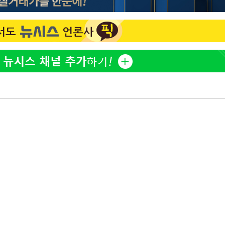
한정수 "황정민 선배만 피
1
해…떳떳하면 신분 공개하
2%·김민석
0.30%
LAFC 손흥민, 리그스컵 
2
격…득점포 재가동 도전
차에 첫 정
이강인, 오늘 서울서 AT
3
'
식…'전례 없는 특급대우'
(종합)
제니, 동거 여부 물음에 
4
웃음
대우'
'여긴 20도, 저긴 50도
'온도차'
5
폭염 저감시설 '온도차'
사우디 남서부 아람코 자
6
손흥민, 68분 뛰고 2경기 
7
카에 1-0 승리(종합)