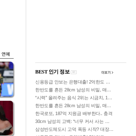
금융
박
변동성 커진 코스
연
피…거래대금 올해
최저
연예