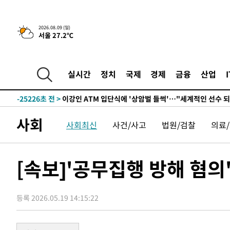
3시간 전 >
콜롬비아 신임 우파 대통령 취임 하루만에 차량폭탄 폭발 사건
2026.08.09 (일)
서울 27.2℃
-31064초 전 >
'AT마드리드 7번' 이강인, 맨시티 상대로 비공식 데뷔전
-30566초 전 >
[속보]'AT마드리드 7번' 이강인, 맨시티 상대로 비공식 
-28630초 전 >
네타냐후, 트럼프의 가자 평화 2차 15개조 평화안 '거부'
실시간
정치
국제
경제
금융
산업
-25226초 전 >
이강인 ATM 입단식에 '상암벌 들썩'…"세계적인 선수 
-24222초 전 >
태풍 돌핀, 중 저장성 타이저우시 해안에 상륙 (1보)
-21568초 전 >
AT마드리드 데뷔 앞둔 이강인, 맨시티전 선발 대신 '벤치 
사회
사회최신
사건/사고
법원/검찰
의료
-20198초 전 >
[속보]與 강원·TK 당원투표 합산 김민석 48.54%로 
44.40%
-19532초 전 >
與 강원·TK 당원투표 합산 김민석 46.01%로 승리…정
44.53%
-19372초 전 >
[속보]與전대 권리당원투표…강원·경북 김민석, 대구 정
[속보]'공무집행 방해 혐의'
-19179초 전 >
[속보]與 당대표 경선, 경북 권리당원 투표 김민석 47.3
45.71%
-19081초 전 >
[속보]與 당대표 경선, 대구 권리당원 투표 정청래 47.8
46.35%
등록 2026.05.19 14:15:22
-18878초 전 >
[속보]與 당대표 경선, 강원 권리당원 투표 김민석 승리…5
득표
-16796초 전 >
"일본축구협회, 대한축구협회 성 접대 의혹 심판 조사"
-9438초 전 >
[속보]장은수, KLPGA 제주삼다수 역전 우승…데뷔 10년 