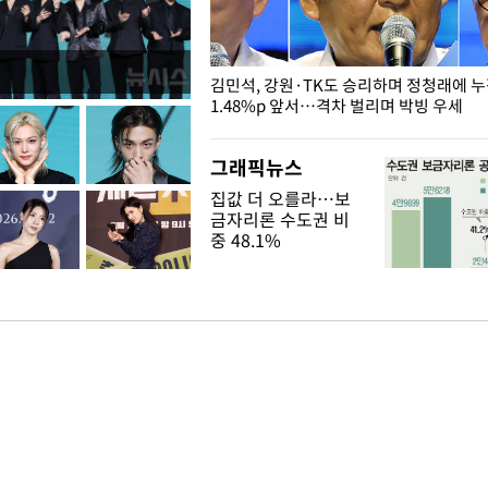
 드러난 홍제천…물고기 떼죽음
김민석, 강원·TK도 승리하며 정청래에 
1.48%p 앞서…격차 벌리며 박빙 우세
그래픽뉴스
집값 더 오를라…보
금자리론 수도권 비
중 48.1%