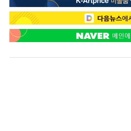
45.71%
-19081초 전 >
[속보]與 당대표 경선, 대구 권리당원 투표 정청래 47.8
46.35%
-18878초 전 >
[속보]與 당대표 경선, 강원 권리당원 투표 김민석 승리…5
득표
-16796초 전 >
"일본축구협회, 대한축구협회 성 접대 의혹 심판 조사"
-9438초 전 >
[속보]장은수, KLPGA 제주삼다수 역전 우승…데뷔 10년 
상
-4803초 전 >
"얼마나 더웠으면"…안동 물길공원서 헤엄친 구렁이 '소동
-4730초 전 >
손흥민, 68분 뛰고 2경기 침묵…LAFC, 톨루카에 1-0 승리
-4002초 전 >
'2경기 연속 침묵' 손흥민, 톨루카전 68분만 뛰고 슈팅 0개
-2754초 전 >
이강인, 오늘 서울서 AT마드리드 입단식…'전례 없는 특급
2시간 전 >
'여긴 20도, 저긴 50도'…열화상 카메라로 본 폭염 저감시설 
3시간 전 >
콜롬비아 신임 우파 대통령 취임 하루만에 차량폭탄 폭발 사건