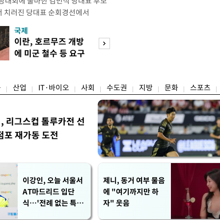
전당대회에 출마한 김민석 당대표 후보
서 치러진 당대표 순회경선에서
표)를 얻어 상대 경쟁주자인 정청래 후보
국제
경제
) 차로 제치고 1위를 차지했다. 전날 제주
이란, 호르무즈 개방
세제·토허제 엇
서도 김 후보가 앞섰다. 이에 따라 누
에 미군 철수 등 요구
자…실거주 유예 
에서도 김 후보(46.01%)가
장 검토
융
산업
IT·바이오
사회
수도권
지방
문화
스포츠
민, 리그스컵 톨루카전 선
점포 재가동 도전
이강인, 오늘 서울서
제니, 동거 여부 물음
AT마드리드 입단
에 "여기까지만 하
식…'전례 없는 특급
자" 웃음
대우'