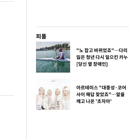
피플
"노 잡고 바뀌었죠"…다리
잃은 청년 다시 일으킨 카누
[당신 옆 장애인]
아르테미스 "대중성·코어
사이 해답 찾았죠"…알을
깨고 나온 '초자아'