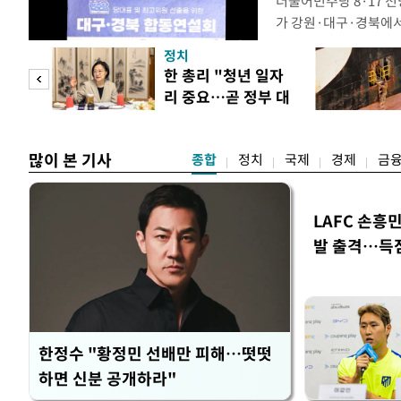
더불어민주당 8·17 
가 강원·대구·경북에
48.54%(1만8977
정치
를 1622표(4.14%p
만 피
한 총리 "청년 일자
·인천 권리당원 투표에
리 중요…곧 정부 대
적 합산(가중치 미반영)
공개
책"
많이 본 기사
종합
정치
국제
경제
금
LAFC 손흥
발 출격…득
한정수 "황정민 선배만 피해…떳떳
하면 신분 공개하라"