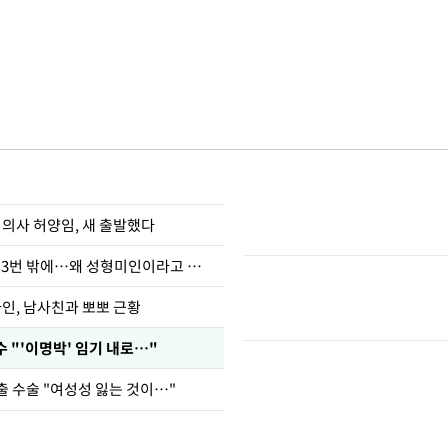
 의사 허양임, 새 출발했다
장영란 "쌍커풀 3번 밖에…왜 성형미인이라고 하냐"
아인, 남사친과 뽀뽀 근황
 "'이명박' 임기 내로…"
출 수술 "여성성 잃는 것이…"