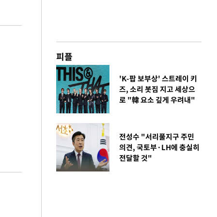
피플
'K-팝 보부상' 스트레이 키
즈, 소리 봇짐 지고 세상으
로 "韓 요소 깊게 우려내"
전성수 "서리풀지구 주민
의견, 국토부·LH에 충실히
전달할 것"