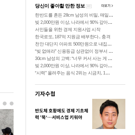
기자수첩
반도체 호황에도 경제 기초체
력 '뚝‘…서비스업 키워야