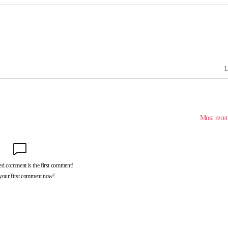
 격파
다"
수수색(종
4%↑
침 준수"
수수색
 강화"