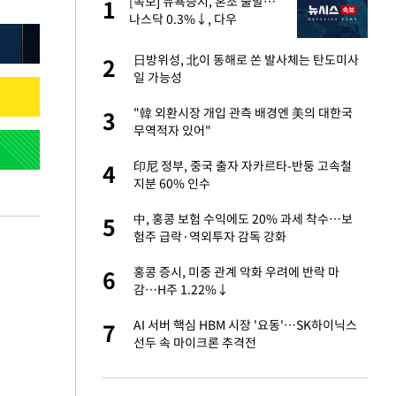
미
[속보] 뉴욕증시, 혼조 출발…
1
1
…엄
나스닥 0.3%↓, 다우
0.14%↑
이 산다' 선곡…쿨한
日방위성, 北이 동해로 쏜 발사체는 탄도미사
2
2
일 가능성
하는 프리랜서…받
"韓 외환시장 개입 관측 배경엔 美의 대한국
3
3
무역적자 있어"
앗겨…지금이라면 가
印尼 정부, 중국 출자 자카르타-반둥 고속철
4
4
지분 60% 인수
성 접대 파문에 "현
中, 홍콩 보험 수익에도 20% 과세 착수…보
5
5
험주 급락·역외투자 감독 강화
비스 장애 발생…"원
홍콩 증시, 미중 관계 악화 우려에 반락 마
6
6
감…H주 1.22%↓
일까지 취소…11일
AI 서버 핵심 HBM 시장 '요동'…SK하이닉스
7
7
선두 속 마이크론 추격전