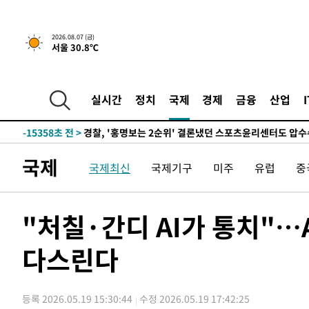
5시간 전 >
내일까지 39도 '펄펄'…기상청 "태풍 지나며 폭염 잠시 꺾인
2026.08.07 (금)
서울 30.8℃
-18444초 전 >
'월드컵 탈락 후폭풍' 축구협회…11시간 걸린 초유의 압
합)
-17880초 전 >
[속보] 뉴욕증시, 혼조 출발…나스닥 0.3%↓, 다우 0.1
-16673초 전 >
축구협회, 15년 전 심판 성 접대 파문에 "현재는 내부 지
실시간
정치
국제
경제
금융
산업
-15358초 전 >
경찰, '홍명보는 2순위' 결론냈던 스포츠윤리센터도 압
-954초 전 >
[속보]합참 "北 발사체는 단거리탄도미사일…감시·경계태세
-702초 전 >
日방위성, 北이 동해로 쏜 발사체는 탄도미사일 가능성
국제
국제최신
국제기구
미주
유럽
중
14분 전 >
[속보] SKT, 에이닷 서비스 장애 발생…"원인 파악 중"
24분 전 >
[속보]합참 "북, 동해상으로 미상 발사체 발사"
34분 전 >
'낮 최고 39도' 불볕더위…한밤 열대야도 계속[내일날씨]
"처칠·간디 AI가 통치"…A
35분 전 >
[속보]7~9일 프로야구 3연전도 폭염 취소…11일 재개
다스린다
40분 전 >
"韓 외환시장 개입 관측 배경엔 美의 대한국 무역적자 있어"
43분 전 >
'월드컵 탈락 후폭풍' 축구협회…초유의 압수수색에 '충격·당
46분 전 >
서울 낮 37.9도, 올여름 최고치 경신…영등포 순간 '40도'
등록 2026.05.19 15:30:44
수정 2026.05.19 17:42:25
53분 전 >
[속보]종합특검, 대검 추가 압수수색…내란 중요임무종사 혐의