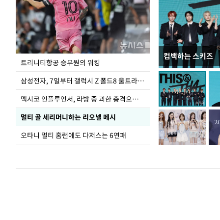
컴백하는 스키즈
입추 하루 앞둔 
트리니티항공 승무원의 워킹
폭염
삼성전자, 7일부터 갤럭시 Z 폴드8 울트라·폴드8·플립8 출시
멕시코 인플루언서, 라방 중 괴한 총격으로 사망
멀티 골 세리머니하는 리오넬 메시
오타니 멀티 홈런에도 다저스는 6연패