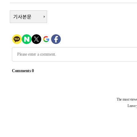
1시간 전 >
[속보]코스닥, 800p 회복…0.26% 오른 801.67 마감
기사본문
1시간 전 >
[속보]코스피, 301.88포인트(4.58%) 내린 6296.38 마감
2시간 전 >
[속보]원·달러 환율, 0.7원 내린 1423.8원 마감
2시간 전 >
"여기 떨어졌다"…다누리, 스페이스X 로켓 달 충돌 흔적 포착
3시간 전 >
손흥민, 5경기 연속골 실패…LAFC는 승부차기 끝 과달라하라
5시간 전 >
내일까지 39도 '펄펄'…기상청 "태풍 지나며 폭염 잠시 꺾인
-18444초 전 >
'월드컵 탈락 후폭풍' 축구협회…11시간 걸린 초유의 압
합)
-17880초 전 >
[속보] 뉴욕증시, 혼조 출발…나스닥 0.3%↓, 다우 0.1
-16673초 전 >
축구협회, 15년 전 심판 성 접대 파문에 "현재는 내부 지
-15358초 전 >
경찰, '홍명보는 2순위' 결론냈던 스포츠윤리센터도 압
-954초 전 >
[속보]합참 "北 발사체는 단거리탄도미사일…감시·경계태세
-702초 전 >
日방위성, 北이 동해로 쏜 발사체는 탄도미사일 가능성
14분 전 >
[속보] SKT, 에이닷 서비스 장애 발생…"원인 파악 중"
24분 전 >
[속보]합참 "북, 동해상으로 미상 발사체 발사"
34분 전 >
'낮 최고 39도' 불볕더위…한밤 열대야도 계속[내일날씨]
35분 전 >
[속보]7~9일 프로야구 3연전도 폭염 취소…11일 재개