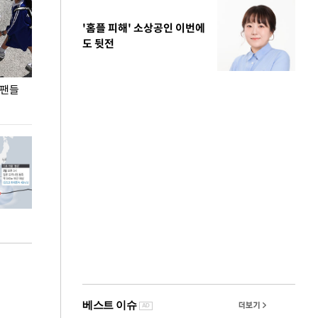
'홈플 피해' 소상공인 이번에
도 뒷전
 팬들
이 대통령, '청년 대책 속도 높여야…폭염 문제도
입추 코앞인데 전
총력 대응'