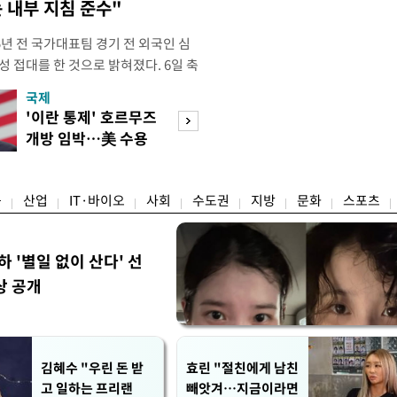
 내부 지침 준수"
년 전 국가대표팀 경기 전 외국인 심
성 접대를 한 것으로 밝혀졌다. 6일 축
 의원실은 축구협회가 2011~2012
국제
경제
게 성 접대한 사실을 확인했다. 당시
'이란 통제' 호르무즈
초고가 겨냥 세제
과 감독관 등 10여 명에게 한 번에
개방 임박…美 수용
편…전월세 '유탄'
00만원이 넘는 돈을 성
할까
려
융
산업
IT·바이오
사회
수도권
지방
문화
스포츠
하 '별일 없이 산다' 선
상 공개
김혜수 "우린 돈 받
효린 "절친에게 남친
고 일하는 프리랜
빼앗겨…지금이라면