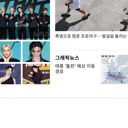
전남광주… 열화상 카메라에 담긴
폭염으로 멈춘 프로야구… 발걸음 돌리는
그래픽뉴스
태풍 '돌핀' 예상 이동
경로