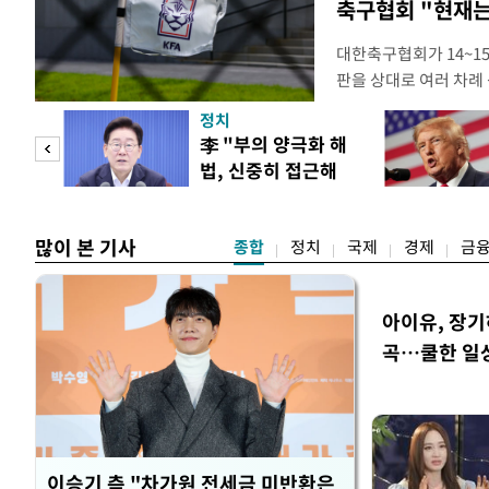
축구협회 "현재는
대한축구협회가 14~15
판을 상대로 여러 차례 
구계에 따르면 국회의 한
정치
년 국제심판 10여 명에
"사적
李 "부의 양극화 해
축구협회는 외국인 심판
법, 신중히 접근해
수십만원에서 많게는 1
 차
야"
많이 본 기사
종합
정치
국제
경제
금
아이유, 장기
곡…쿨한 일
이승기 측 "차가원 전세금 미반환은