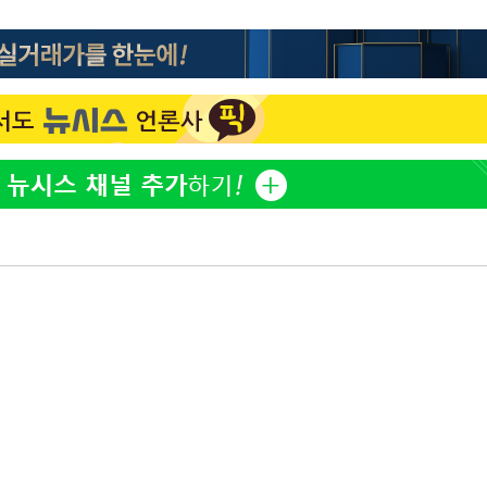
이승기 측 "차가원 전세금 
1
반환은 고도의 사기 수법
벌 원해"
황'
아이유, 장기하 '별일 없
2
일상 공개
김혜수 "우린 돈 받고 일
3
는 만큼 해내야"
효린 "절친에게 남친 빼
4
만 안 있어"
축구협회, 15년 전 심판 
5
 격파
재는 내부 지침 준수"
다"
[속보] SKT, 에이닷 서
6
인 파악 중"
극한 폭염에 프로야구 9
7
재개