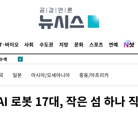
다"
수수색(종
4%↑
침 준수"
IT·바이오
사회
수도권
지방
문화
스포츠
연예
수수색
 강화"
국
일본
아시아/오세아니아
중동/아프리카
I 로봇 17대, 작은 섬 하나 
황'