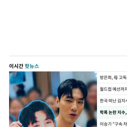
이시간
핫뉴스
방은희, 母 고독
월드컵 예선까지
한국 떠난 김지
학폭 논란 지수
이승기 "구속 차