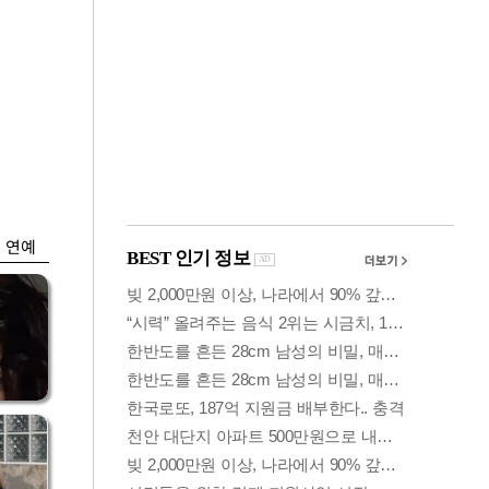
금융
개
외국인 폭풍매도에
 우
코스피 6200선 주저
앉아
연예