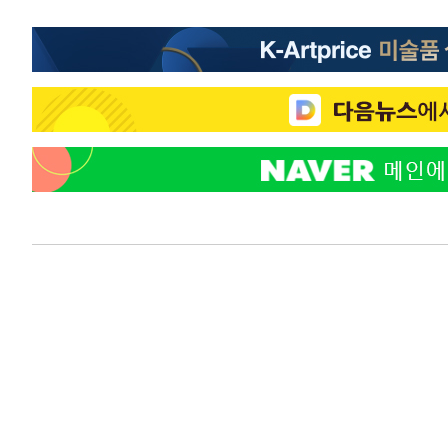
40분 전 >
"韓 외환시장 개입 관측 배경엔 美의 대한국 무역적자 있어"
43분 전 >
'월드컵 탈락 후폭풍' 축구협회…초유의 압수수색에 '충격·당
46분 전 >
서울 낮 37.9도, 올여름 최고치 경신…영등포 순간 '40도'
53분 전 >
[속보]종합특검, 대검 추가 압수수색…내란 중요임무종사 혐의
1시간 전 >
[속보]코스닥, 800p 회복…0.26% 오른 801.67 마감
1시간 전 >
[속보]코스피, 301.88포인트(4.58%) 내린 6296.38 마감
2시간 전 >
[속보]원·달러 환율, 0.7원 내린 1423.8원 마감
2시간 전 >
"여기 떨어졌다"…다누리, 스페이스X 로켓 달 충돌 흔적 포착
3시간 전 >
손흥민, 5경기 연속골 실패…LAFC는 승부차기 끝 과달라하라
5시간 전 >
내일까지 39도 '펄펄'…기상청 "태풍 지나며 폭염 잠시 꺾인