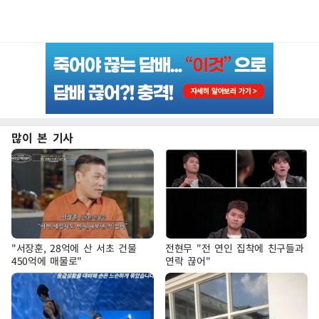
많이 본 기사
"서장훈, 28억에 산 서초 건물
전현무 "전 연인 집착에 친구들과
450억에 매물로"
연락 끊어"