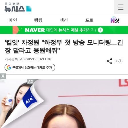
메인
랭킹
섹션
포토
'킬잇' 차정원 "하정우 첫 방송 모니터링…긴
장 말라고 응원해줘"
기사등록
2026/05/19 16:11:36
가
가
구글에서 선호하는 매체로 추가
X