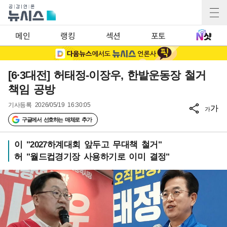
메인
랭킹
섹션
포토
[6·3대전] 허태정-이장우, 한밭운동장 철거
책임 공방
기사등록
2026/05/19 16:30:05
가
가
구글에서 선호하는 매체로 추가
이 "2027하계대회 앞두고 무대책 철거"
허 "월드컵경기장 사용하기로 이미 결정"