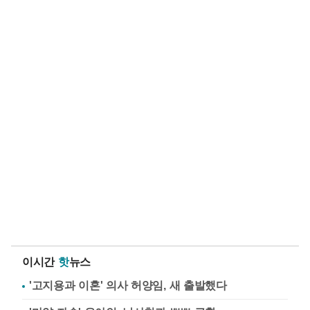
이시간
핫
뉴스
'고지용과 이혼' 의사 허양임, 새 출발했다