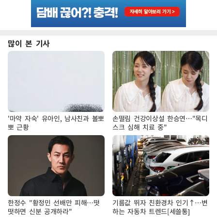
많이 본 기사
'마약 자숙' 유아인, 남사친과 볼뽀
손떨림 건강이상설 한승연…"목디
뽀 근황
스크 심해 치료 중"
한정수 "황정민 선배만 피해…떳
기름값 뛰자 친환경차 인기↑…변
떳하면 신분 공개하라"
하는 자동차 트렌드[세쓸통]