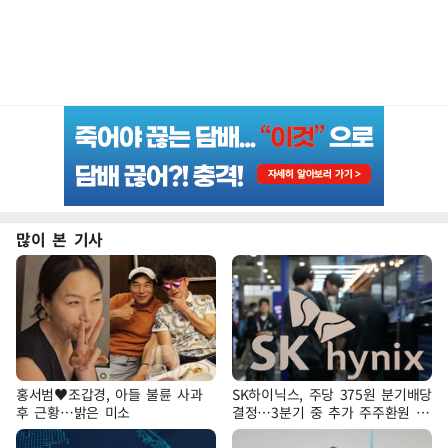
많이 본 기사
홍서범♥조갑경, 아들 불륜 사과
SK하이닉스, 주당 375원 분기배당
후 근황…밝은 미소
결정…3분기 중 추가 주주환원 발
표