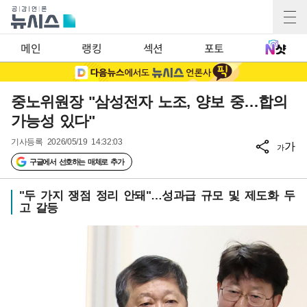
메인
랭킹
섹션
포토
중노위원장 "삼성전자 노조, 양보 중…합의
가능성 있다"
기사등록
2026/05/19 14:32:03
가
가
구글에서 선호하는 매체로 추가
"두 가지 쟁점 정리 안돼"…성과급 규모 및 제도화 두
고 갈등