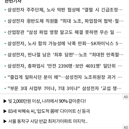
관련기사
삼성전자 주주단체, 노사 막판 협상에 "결렬 시 긴급조정 '파업전' 발동해야" 주장
삼성전자 非반도체 직원들 "최대 노조, 파업참여 협박·절차 무시" 노동부 진정
산업장관 "삼성 파업 영향 알고도 해결 못하면 무슨 일 하겠나"
삼성전자, 노사 합의 가능성에 낙폭 만회…SK하이닉스 5%↓[핫스탁](종합)
삼성전자, 반나절 남은 '최후 담판'…노조 "최대한 만족할 안 만들 것" 언급
삼성전자, 총파업시 '안전 2396명·보안 4691명' 일단위 필수 근로인원 공지
"즐겁게 일하시던 분이 왜"…삼성전자 노조위원장 과거 영상 '재조명'
"부문 3대 사업부 7이냐, 7대 3이냐" 삼성전자 '교섭 쟁점' 떠오른 성과급 배분 비율