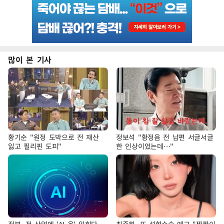
많이 본 기사
황기순 "원정 도박으로 전 재산
정보석 "황정음 전 남편 서글서글
잃고 필리핀 도피"
한 인상이었는데…"
정부, 전 산업에 'AI 옷' 입힌다…
최준희, 또 성형수술 예고 "짝짝이