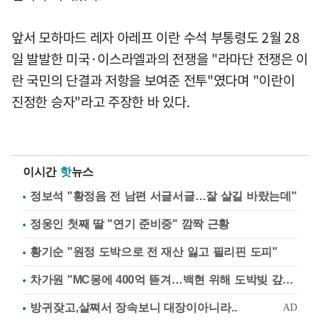
앞서 모하마드 레자 아레프 이란 수석 부통령도 2월 28
일 발발한 미국·이스라엘과의 전쟁을 "라마단 전쟁은 이
란 국민의 단결과 저항을 보여준 전투"였다며 "이란이
진정한 승자"라고 주장한 바 있다.
이시간
핫
뉴스
정보석 "황정음 전 남편 서글서글…잘 살길 바랐는데"
정웅인 첫째 딸 "연기 준비중" 깜짝 근황
황기순 "원정 도박으로 전 재산 잃고 필리핀 도피"
차가원 "MC몽에 400억 뜯겨…백현 위해 도박빚 갚아줘"