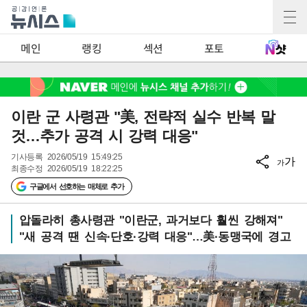
2
메인
랭킹
섹션
포토
이란 군 사령관 "美, 전략적 실수 반복 말
것…추가 공격 시 강력 대응"
기사등록
2026/05/19 15:49:25
가
가
최종수정
2026/05/19 18:22:25
구글에서 선호하는 매체로 추가
압돌라히 총사령관 "이란군, 과거보다 훨씬 강해져"
"새 공격 땐 신속·단호·강력 대응"…美·동맹국에 경고