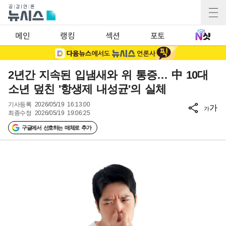
메인
랭킹
섹션
포토
2년간 지속된 입냄새와 위 통증… 中 10대
소년 덮친 '항생제 내성균'의 실체
기사등록
2026/05/19 16:13:00
가
가
최종수정
2026/05/19 19:06:25
구글에서 선호하는 매체로 추가