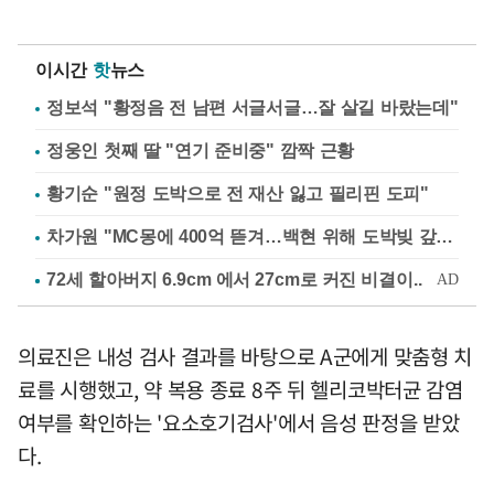
이시간
핫
뉴스
정보석 "황정음 전 남편 서글서글…잘 살길 바랐는데"
정웅인 첫째 딸 "연기 준비중" 깜짝 근황
황기순 "원정 도박으로 전 재산 잃고 필리핀 도피"
차가원 "MC몽에 400억 뜯겨…백현 위해 도박빚 갚아줘"
의료진은 내성 검사 결과를 바탕으로 A군에게 맞춤형 치
료를 시행했고, 약 복용 종료 8주 뒤 헬리코박터균 감염
여부를 확인하는 '요소호기검사'에서 음성 판정을 받았
다.