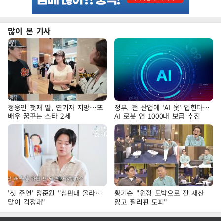
많이 본 기사
정웅인 첫째 딸, 연기자 지망…또
정부, 전 산업에 'AI 옷' 입힌다…
배우 꿈꾸는 스타 2세
AI 로봇 연 1000대 보급 추진
'첫 주연' 정준원 "심판대 올라…
황기순 "원정 도박으로 전 재산
많이 걱정돼"
잃고 필리핀 도피"