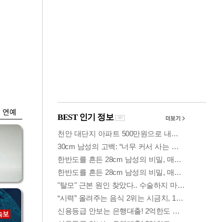
금융
담합
코스닥 살아나자
 갈
ETF 날았다…수익률
상위권 휩쓸어
연예