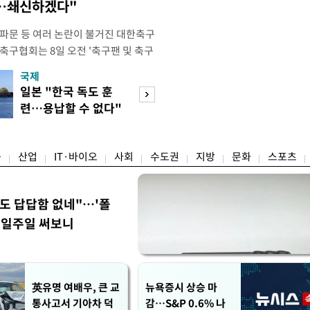
송…쇄신하겠다"
 파문 등 여러 논란이 불거진 대한축구
축구협회는 8일 오전 '축구팬 및 축구
 글'이라는 제목의 입장문을 발표했
국제
경제
26 국제축구연맹(FIFA) 북중미 월드
일본 "한국 독도 훈
공정위, 국고채 
관련해 국회 문화체육관광위원회 청문
련…용납할 수 없다"
심의…8조 과징금
이어, 홍명보 전 감독 선
항의
림길
융
산업
IT·바이오
사회
수도권
지방
문화
스포츠
워도 답답함 없네"…'폴
, 일주일 써보니
英유명 여배우, 큰 교
뉴욕증시 상승 마
통사고서 기아차 덕
감…S&P 0.6% 나