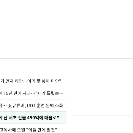
내가 먼저 제안…아기 못 낳아 미안"
표창원, 남규리에 15년 만에 사과…"제가 틀렸습니다"
… 女유튜버, UDT 훈련 완벽 소화
에 산 서초 건물 450억에 매물로"
 고독사에 오열 "이틀 만에 발견"