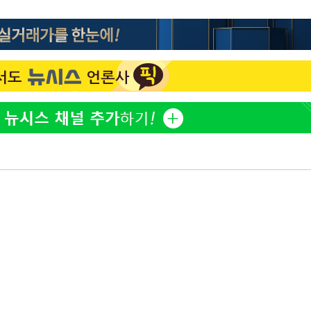
표창원, 남규리에 15년 만
1
사과…"제가 틀렸습니다"
"창 3개 띄워도 답답함 없
2
라', 일주일 써보니
英유명 여배우, 큰 교통사
3
살았다
[속보]뉴욕증시 상승 마감…
4
닥 1.3%↑
더위에 에어컨 틀고 '콜록
5
환 신호?[몸의경고]
김도영·곽빈·안현민…오
6
집은 차기 메이저리거
美, 이란 자금 옥죄기 박
7
·환전소 제재