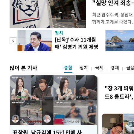
"실망 안겨 죄
최근 압수수색, 성접대
협회가 고개를 숙였다. 
관계자 여러분께 드리는
정치
다. 축구협회는 최근 20
 사업
[단독]'수사 11개월
컵 조별리그 탈락과 
째' 김병기 의원 제명
회에서 질타를 받은 데 
청원글
많이 본 기사
종합
정치
국제
경제
금
"창 3개 띄
드8 울트라'
표창원, 남규리에 15년 만에 사