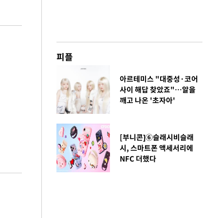
피플
아르테미스 "대중성·코어
사이 해답 찾았죠"…알을
깨고 나온 '초자아'
[부니콘]⑥슬래시비슬래
시, 스마트폰 액세서리에
NFC 더했다