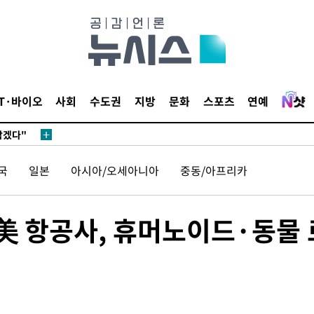
 계속[다음
IT·바이오
사회
수도권
지방
문화
스포츠
연예
삼겠다"
안겨드려 죄
국
일본
아시아/오세아니아
중동/아프리카
…美 항공사, 휴머노이드·동물 
 계속[다음
삼겠다"
안겨드려 죄