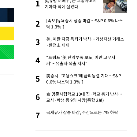
에
英유명 여배우, 큰 교통사고서
1
1
기아차 덕에 살았다
네"…'폴드8 울트
[속보]뉴욕증시 상승 마감…S&P 0.6% 나스
2
2
닥 1.3%↑
고서 기아차 덕에
美, 이란 자금 옥죄기 박차…가상자산 거래소
3
3
·환전소 제재
S&P 0.6% 나스
"트럼프 '美 탄약부족 보도, 이란 고무시
4
4
켜'…유출자 색출 지시"
콜록'…혹시 이 질
美증시, '고용쇼크'에 금리동결 기대…S&P
5
5
0.6% 나스닥 1.3%↑
승환·니퍼트가 콕
泰 명문사립학교 10대 집·학교 총기 난사…
6
6
교사·학생 등 9명 사망(종합 2보)
차…가상자산 거래소
국제유가 상승 마감, 주간으로는 7% 하락
7
7