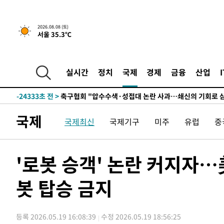
-4597초 전 >
[속보]뉴욕증시 상승 마감…S&P 0.6% 나스닥 1.3%↑
2026.08.08 (토)
서울 35.3℃
-31712초 전 >
남자 농구, 나고야 아시안게임서 '홈팀' 일본과 한일전
-31088초 전 >
여수 오동도 해상서 모터보트 전복…1명 사망·1명 실종
-27315초 전 >
극한폭염 한풀 꺾이지만…'낮 최고 35도' 무더위, 열대야
실시간
정치
국제
경제
금융
산업
주 날씨]
-24333초 전 >
축구협회 "압수수색·성접대 논란 사과…쇄신의 기회로 
-22850초 전 >
[속보]'압수수색·성접대 논란' 축구협회 "실망과 걱정 
송"
-11471초 전 >
'최고 37도' 폭염 지속…강원동해안 최대 150㎜ 비
국제
국제최신
국제기구
미주
유럽
중
-4597초 전 >
[속보]뉴욕증시 상승 마감…S&P 0.6% 나스닥 1.3%↑
-31712초 전 >
남자 농구, 나고야 아시안게임서 '홈팀' 일본과 한일전
-31088초 전 >
여수 오동도 해상서 모터보트 전복…1명 사망·1명 실종
'로봇 승객' 논란 커지자
-27315초 전 >
극한폭염 한풀 꺾이지만…'낮 최고 35도' 무더위, 열대야
주 날씨]
봇 탑승 금지
-24333초 전 >
축구협회 "압수수색·성접대 논란 사과…쇄신의 기회로 
-22850초 전 >
[속보]'압수수색·성접대 논란' 축구협회 "실망과 걱정 
송"
-11471초 전 >
'최고 37도' 폭염 지속…강원동해안 최대 150㎜ 비
등록 2026.05.19 16:08:39
수정 2026.05.19 18:56:25
-4597초 전 >
[속보]뉴욕증시 상승 마감…S&P 0.6% 나스닥 1.3%↑