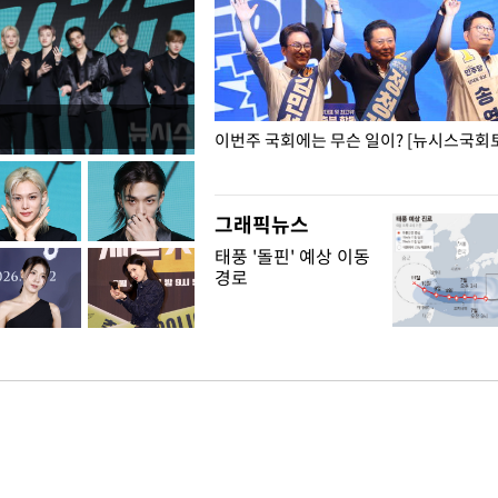
폭력 피해자에 위로·사과…"국가
이번주 국회에는 무슨 일이? [뉴시스국회토
"
그래픽뉴스
태풍 '돌핀' 예상 이동
경로