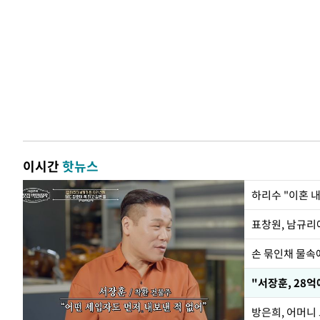
이시간
핫뉴스
하리수 "이혼 
손 묶인채 물속에
"서장훈, 28억
방은희, 어머니