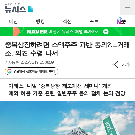
메인
랭킹
섹션
포토
중복상장하려면 소액주주 과반 동의?…거래
소, 의견 수렴 나서
기사등록
2026/05/19 15:38:39
가
가
구글에서 선호하는 매체로 추가
거래소, 내일 '중복상장 제도개선 세미나' 개최
예외 허용 기준 관련 일반주주 동의 절차 논의 전망