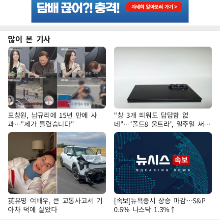
많이 본 기사
표창원, 남규리에 15년 만에 사
"창 3개 띄워도 답답함 없
과…"제가 틀렸습니다"
네"…'폴드8 울트라', 일주일 써보
니
英유명 여배우, 큰 교통사고서 기
[속보]뉴욕증시 상승 마감…S&P
아차 덕에 살았다
0.6% 나스닥 1.3%↑