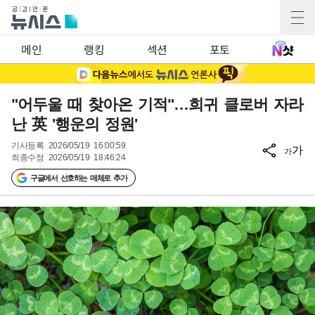
메인
랭킹
섹션
포토
"어두울 때 찾아온 기적"…희귀 클로버 자라
난 英 '행운의 정원'
기사등록
2026/05/19 16:00:59
가
가
최종수정
2026/05/19 18:46:24
구글에서 선호하는 매체로 추가