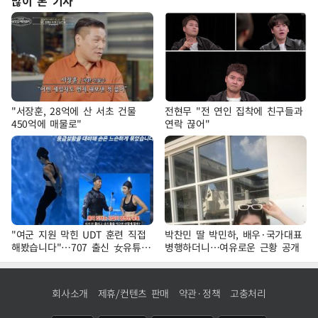
많이 본 기사
"서장훈, 28억에 산 서초 건물
전현무 "전 연인 집착에 친구들과
450억에 매물로"
연락 끊어"
"여군 지원 막힌 UDT 훈련 직접
박찬민 딸 박민하, 배우·국가대표
해봤습니다"…707 출신 女유튜버
병행하더니…여유로운 근황 공개
'완벽 소화'
회사소개
제휴/컨텐츠 판매
약관·정책
고충처리