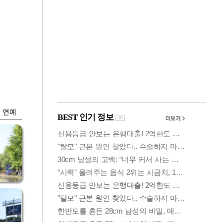
금융
격
코스닥 살아나자
설
ETF 날았다…수익률
상위권 휩쓸어
연예