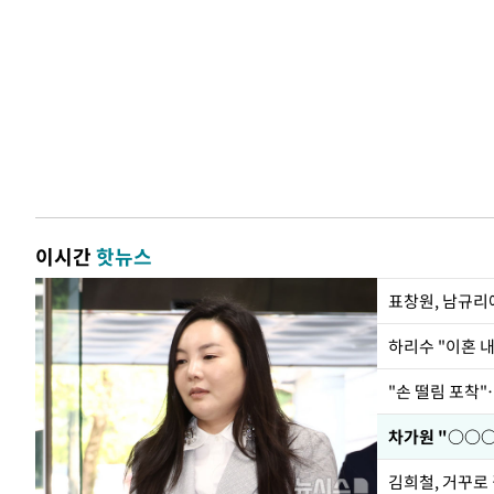
이시간
핫뉴스
하리수 "이혼 
"손 떨림 포착"