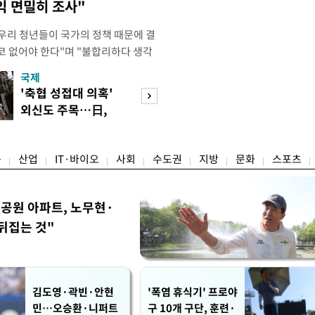
익 면밀히 조사"
"우리 청년들이 국가의 정책 때문에 결
코 없어야 한다"며 "불합리하다 생각
 편하게 말씀해주시면 좋겠다"고 했
국제
경제
오후 X(옛 트위터)에 '청년들의 목소리
'축협 성접대 의혹'
7월 세계 식량가
2개' 자료를 공유하며 이같이 적었다.
외신도 주목…日,
0.6%↑…곡물·
인해 겪을 수 있는 제도
2002 소환
탕 강세 전환
융
산업
IT·바이오
사회
수도권
지방
문화
스포츠
공원 아파트, 노무현·
뒤집는 것"
김도영·곽빈·안현
'폭염 휴식기' 프로야
민…오승환·니퍼트
구 10개 구단, 훈련·