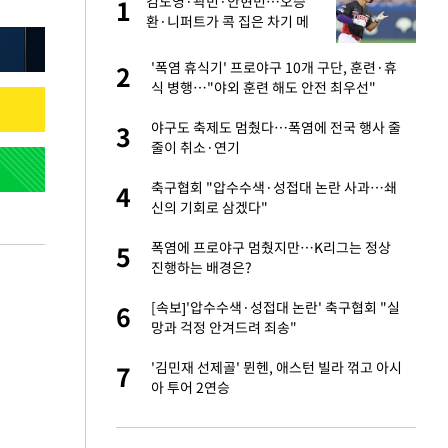
김도영·곽빈·안현민…오승
1
1
주일
환·니퍼트가 콕 집은 차기 메
이저리거
 노무현·문재인 철
'폭염 휴식기' 프로야구 10개 구단, 훈련·휴
2
2
식 병행…"야외 훈련 해도 안전 최우선"
승환·니퍼트가 콕
야구도 축제도 멈췄다…폭염에 전국 행사 줄
3
3
줄이 취소·연기
0개 구단, 훈련·휴
축구협회 "압수수색·성접대 논란 사과…쇄
4
4
 안전 최우선"
신의 기회로 삼겠다"
까지…제조업 바꾸는
폭염에 프로야구 멈췄지만…K리그는 정상
5
5
진행하는 배경은?
초췌한 근황…충주시
[속보]'압수수색·성접대 논란' 축구협회 "실
6
6
망과 걱정 안겨드려 죄송"
…품목별 희비, 변
'김민재 선제골' 뮌헨, 애스턴 빌라 꺾고 아시
7
7
①]
아 투어 2연승