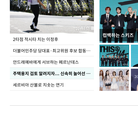
컴백하는 스키즈
사진으로 보는 
2타점 적시타 치는 이정후
더불어민주당 당대표·최고위원 후보 합동연설회
안드레예바에게 서브하는 페르난데스
주택용지 검토 알려지자... 신속히 늘어선 '근조화환'
세르비아 산불로 치솟는 연기