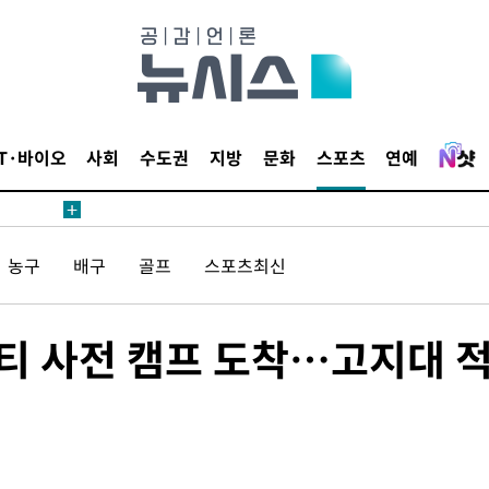
내일날씨]
 원해 아
보
IT·바이오
사회
수도권
지방
문화
스포츠
연예
농구
배구
골프
스포츠최신
견
티 사전 캠프 도착…고지대 
계속[다음
겠다"
겨드려 죄