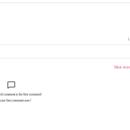
내일날씨]
 원해 아
보
견
계속[다음
겠다"
겨드려 죄