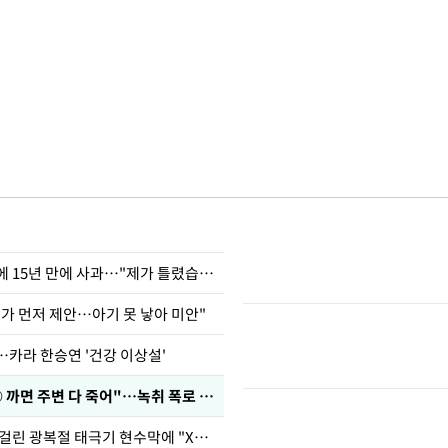
표창원, 남규리에 15년 만에 사과…"제가 틀렸습니다"
내가 먼저 제안…아기 못 낳아 미안"
…카라 한승연 '건강 이상설'
차가원 "○○○ 까면 주변 다 죽어"…녹취 폭로 파장
김희철, 거꾸로 걸린 광복절 태극기 현수막에 "X돌았네"