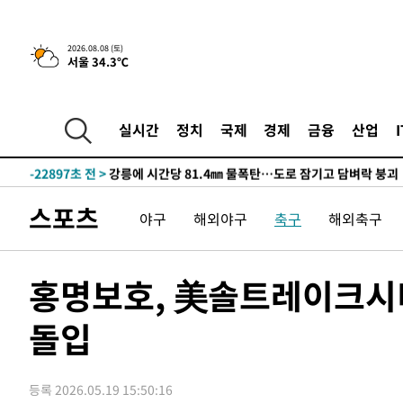
3시간 전 >
[속보]뉴욕증시 상승 마감…S&P 0.6% 나스닥 1.3%↑
2026.08.08 (토)
서울 34.3℃
-30931초 전 >
낮 최고 35도 '무더위'…동해안 시간당 30㎜ '강한 비'[
-30201초 전 >
[속보]이강인 "감독님이 원하는 마음 느꼈고, 많은 트로피
틀레티코 이적"
-29983초 전 >
수도권 40도 육박 '펄펄'…동해안 일부 지역엔 호의주의
실시간
정치
국제
경제
금융
산업
-28952초 전 >
온열질환 사망자 3명 늘어…누적 환자 3000명 돌파
-22897초 전 >
강릉에 시간당 81.4㎜ 물폭탄…도로 잠기고 담벼락 붕괴
-19004초 전 >
백운산서 80년근 천종산삼 9뿌리 발견…감정가 1.3억원
스포츠
야구
해외야구
축구
해외축구
-16714초 전 >
선재도서 해루질 나섰다 실종 60대, 닷새 만에 숨진 채 발
-14248초 전 >
남자 농구, 나고야 아시안게임서 '홈팀' 일본과 한일전
-13624초 전 >
여수 오동도 해상서 모터보트 전복…1명 사망·1명 실종
홍명보호, 美솔트레이크시
-9851초 전 >
극한폭염 한풀 꺾이지만…'낮 최고 35도' 무더위, 열대야 
주 날씨]
돌입
-6869초 전 >
축구협회 "압수수색·성접대 논란 사과…쇄신의 기회로 삼
-5386초 전 >
[속보]'압수수색·성접대 논란' 축구협회 "실망과 걱정 안
송"
1시간 전 >
'최고 37도' 폭염 지속…강원동해안 최대 150㎜ 비
등록 2026.05.19 15:50:16
3시간 전 >
[속보]뉴욕증시 상승 마감…S&P 0.6% 나스닥 1.3%↑