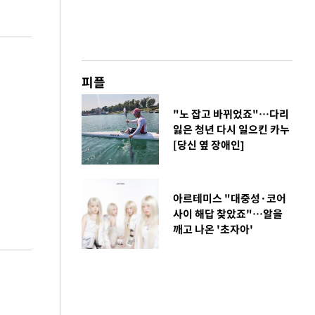
피플
"노 잡고 바뀌었죠"…다리
잃은 청년 다시 일으킨 카누
[당신 옆 장애인]
아르테미스 "대중성·코어
사이 해답 찾았죠"…알을
깨고 나온 '초자아'