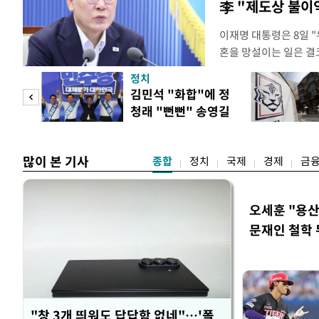
李 "제도상 불이
이재명 대통령은 8일 
혼을 망설이는 일은 결
하는 제도가 있을 경우
정치
다. 이 대통령은 이날 
 사업
김민석 "화합"에 정
로 찾은 결혼 페널티 2
청래 "뻔뻔" 송영길
이 대통령은 "결혼으로 
은 연임 직격
많이 본 기사
종합
정치
국제
경제
금
오세훈 "용산
문재인 철학 
"창 3개 띄워도 답답함 없네"…'폴