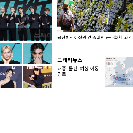
일주일
용산어린이정원 앞 즐비한 근조화환, 왜?
그래픽뉴스
태풍 '돌핀' 예상 이동
경로