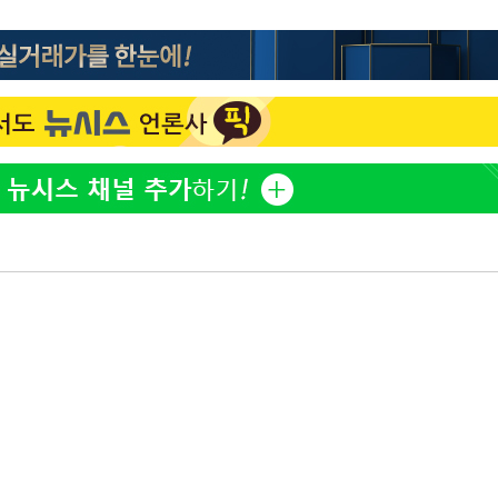
"창 3개 띄워도 답답함 없
1
네"…'폴드8 울트라', 일
써보니
오세훈 "용산공원 아파트,
2
학 뒤집는 것"
김도영·곽빈·안현민…오
3
집은 차기 메이저리거
'폭염 휴식기' 프로야구 1
4
식 병행…"야외 훈련 해도
휴머노이드부터 AI공장
5
M.AX 성과
'리센느 논란' 김선태, 
6
장 "다시 돌아올 생각?"
폭염에 장바구니 물가 들썩
7
수는 고온[폭염 속 경제는