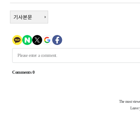
-30931초 전 >
낮 최고 35도 '무더위'…동해안 시간당 30㎜ '강한 비'[
-30201초 전 >
기사본문
[속보]이강인 "감독님이 원하는 마음 느꼈고, 많은 트로피
틀레티코 이적"
-29983초 전 >
수도권 40도 육박 '펄펄'…동해안 일부 지역엔 호의주의
-28952초 전 >
온열질환 사망자 3명 늘어…누적 환자 3000명 돌파
-22897초 전 >
강릉에 시간당 81.4㎜ 물폭탄…도로 잠기고 담벼락 붕괴
-19004초 전 >
백운산서 80년근 천종산삼 9뿌리 발견…감정가 1.3억원
-16714초 전 >
선재도서 해루질 나섰다 실종 60대, 닷새 만에 숨진 채 발
-14248초 전 >
남자 농구, 나고야 아시안게임서 '홈팀' 일본과 한일전
-13624초 전 >
여수 오동도 해상서 모터보트 전복…1명 사망·1명 실종
-9851초 전 >
극한폭염 한풀 꺾이지만…'낮 최고 35도' 무더위, 열대야 
주 날씨]
-6869초 전 >
축구협회 "압수수색·성접대 논란 사과…쇄신의 기회로 삼
-5386초 전 >
[속보]'압수수색·성접대 논란' 축구협회 "실망과 걱정 안
송"
1시간 전 >
'최고 37도' 폭염 지속…강원동해안 최대 150㎜ 비
3시간 전 >
[속보]뉴욕증시 상승 마감…S&P 0.6% 나스닥 1.3%↑