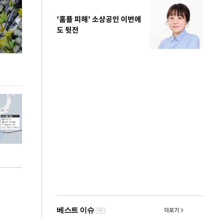
'홈플 피해' 소상공인 이번에
도 뒷전
이번주 국회에는 무슨 일이? [뉴시스국회토pic]
청와대 일주일