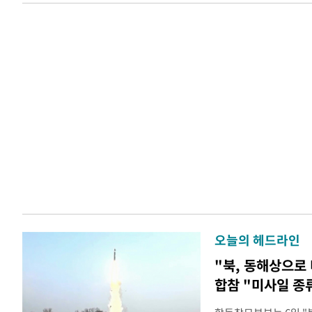
오늘의 헤드라인
"북, 동해상으로
합참 "미사일 종