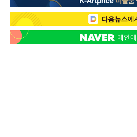
-25056초 전 >
[속보]코스피, 301.88포인트(4.58%) 내린 6296.38 마
-24921초 전 >
[속보]원·달러 환율, 0.7원 내린 1423.8원 마감
-22520초 전 >
"여기 떨어졌다"…다누리, 스페이스X 로켓 달 충돌 흔적
-19565초 전 >
손흥민, 5경기 연속골 실패…LAFC는 승부차기 끝 과달
-12166초 전 >
내일까지 39도 '펄펄'…기상청 "태풍 지나며 폭염 잠시 
-11803초 전 >
트럼프, 한국계 진보 주지사 후보 맹공…"공산주의가 최대
-11781초 전 >
"美간섭에 합의 지연"…트럼프, '이란 호르무즈 통제권'
-8301초 전 >
[속보]산업장관 "李정부, 원전 반대 안해…안정 전력 위해
-6998초 전 >
[속보]경찰, '홍명보 선임 논란' 대한축구협회·축구회관 
-6385초 전 >
[속보]산업장관 "美무역법 제301조 과잉생산 결과 발표 8
-6178초 전 >
[속보]코스피 매도사이드카 발동…4%대 급락