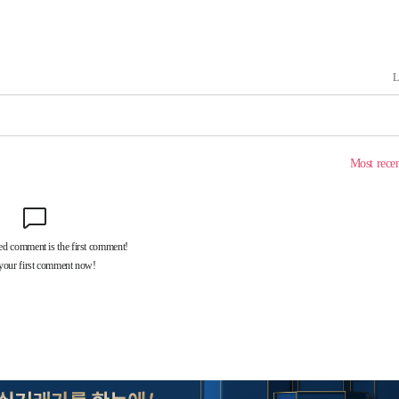
꺾인다"
 위협"
 수용할까
 불가피"
등 압수수색
월 중 예상
어"
·당황'
'
 혐의