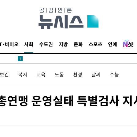
IT·바이오
사회
수도권
지방
문화
스포츠
연예
어"
·당황'
/보건
복지
교육
노동
환경
날씨
수능
'
 혐의
유총연맹 운영실태 특별검사 지
감
 포착
라하라 격파