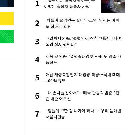
재
고속도로서 화물차 낙하물, 들
1
1
이받은 승합차 동승자 사망
서글서글한 인상이
'아들아 요양원은 싫다'…노인 70%는 아파
2
2
도 집 거주 희망
입힌다…AI 로봇 연
내일까지 39도 '펄펄'…기상청 "태풍 지나며
3
3
폭염 잠시 꺾인다"
이 안 된다"
서울 낮 39도 '폭염중대경보'…40도 관측 가
4
4
능성도
 미반환은 고도의
해남 재생복합단지 태양광 착공…국내 최대
5
5
400㎿ 규모
"짝짝이 눈 탈출"
"내 손녀들 같아서"…태국 관광객 밥값 6만
6
6
원 내준 어르신
인간들이 이 꼴 만
"힘들게 구한 집 나가야 하나"…우려 쏟아낸
7
7
격한 반응
서울시민들