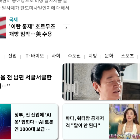
북한이 동해상으로 미상 발사체를 발
해당 발사체가 탄도미사일인지에 대해서
있다. 군은 발사체 종류와 제원 등을
국제
경제
북한은 지난 5월 26일 서해상으로 근거
'이란 통제' 호르무즈
강남 초고가 겨냥
 다종의 발사체를 발사한 바 있다. 당
개방 임박…美 수용
제개편…전월세 
km를 비행해 탄착했다.
할까
탄' 우려
융
산업
IT·바이오
사회
수도권
지방
문화
스포츠
음 전 남편 서글서글한
…"
정부, 전 산업에 'AI
바다, 워터밤 공개저
옷' 입힌다…AI 로봇
격 "말이 안 된다"
연 1000대 보급 추
진