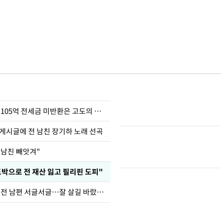
이승기 "차가원 105억 전세금 미반환은 고도의 사기"
 게시글에 전 남친 장기하 노래 선곡
 남친 빼앗겨"
도박으로 전 재산 잃고 필리핀 도피"
정보석 "황정음 전 남편 서글서글…잘 살길 바랐는데"