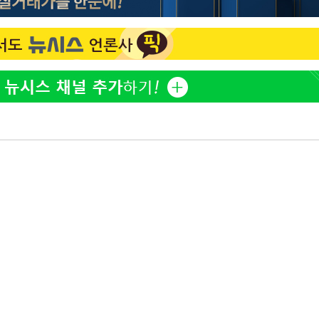
황기순 "원정 도박으로 전 
1
감
산 잃고 필리핀 도피"
정보석 "황정음 전 남편 
2
 포착
었는데…"
라하라 격파
꺾인다"
정부, 전 산업에 'AI 옷' 
3
1000대 보급 추진
 위협"
 수용할까
바다, 워터밤 공개저격 "말
4
 불가피"
등 압수수색
이승기 측 "차가원 전세금
5
월 중 예상
사기 수법…엄벌 원해"
최준희, 또 성형수술 예고 
6
허지웅 "우리가 지지했던 
7
들었다"…형소법 개정에 