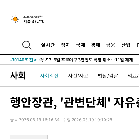
2026.08.06 (목)
서울 37.7℃
-6178초 전 >
[속보]코스피 매도사이드카 발동…4%대 급락
-31379초 전 >
[속보] SKT, 에이닷 서비스 장애 발생…"원인 파악 중"
-30785초 전 >
[속보]합참 "북, 동해상으로 미상 발사체 발사"
실시간
정치
국제
경제
금융
산업
-30181초 전 >
'낮 최고 39도' 불볕더위…한밤 열대야도 계속[내일날씨]
-30140초 전 >
[속보]7~9일 프로야구 3연전도 폭염 취소…11일 재개
-29802초 전 >
"韓 외환시장 개입 관측 배경엔 美의 대한국 무역적자 있
사회
-29629초 전 >
'월드컵 탈락 후폭풍' 축구협회…초유의 압수수색에 '충격
사회최신
사건/사고
법원/검찰
의료
-29469초 전 >
서울 낮 37.9도, 올여름 최고치 경신…영등포 순간 '40도
-29031초 전 >
[속보]종합특검, 대검 추가 압수수색…내란 중요임무종사
행안장관, '관변단체' 자
-25126초 전 >
[속보]코스닥, 800p 회복…0.26% 오른 801.67 마감
-25056초 전 >
[속보]코스피, 301.88포인트(4.58%) 내린 6296.38 마
-24921초 전 >
[속보]원·달러 환율, 0.7원 내린 1423.8원 마감
등록 2026.05.19 16:16:34
수정 2026.05.19 19:10:25
-22520초 전 >
"여기 떨어졌다"…다누리, 스페이스X 로켓 달 충돌 흔적
-19565초 전 >
손흥민, 5경기 연속골 실패…LAFC는 승부차기 끝 과달