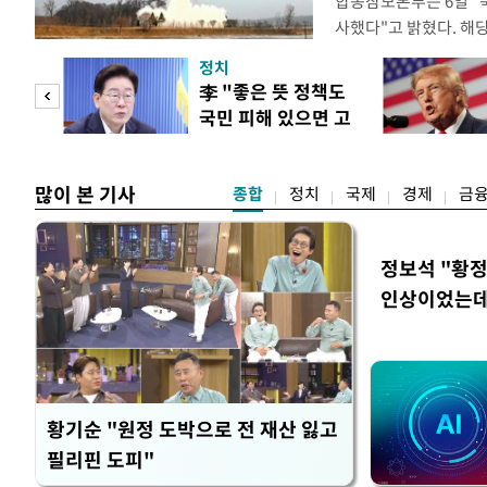
합동참모본부는 6일 "
사했다"고 밝혔다. 
는 아직 확인되지 않고 
정치
분석 중에 있다. 앞서 
"사적
李 "좋은 뜻 정책도
리 탄도미사일을 포함한
국민 피해 있으면 고
시 탄도미사일은 80여
 차이
쳐야"
많이 본 기사
종합
정치
국제
경제
금
정보석 "황정
인상이었는데
황기순 "원정 도박으로 전 재산 잃고
필리핀 도피"