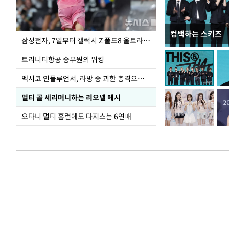
컴백하는 스키즈
입추 하루 앞둔 
삼성전자, 7일부터 갤럭시 Z 폴드8 울트라·폴드8·플립8 출시
폭염
트리니티항공 승무원의 워킹
멕시코 인플루언서, 라방 중 괴한 총격으로 사망
멀티 골 세리머니하는 리오넬 메시
오타니 멀티 홈런에도 다저스는 6연패