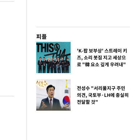
피플
'K-팝 보부상' 스트레이 키
즈, 소리 봇짐 지고 세상으
로 "韓 요소 깊게 우려내"
전성수 "서리풀지구 주민
의견, 국토부·LH에 충실히
전달할 것"