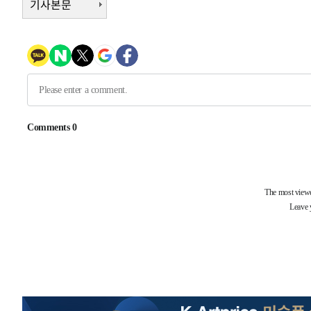
기사본문
-12166초 전 >
내일까지 39도 '펄펄'…기상청 "태풍 지나며 폭염 잠시 
-11803초 전 >
트럼프, 한국계 진보 주지사 후보 맹공…"공산주의가 최대
-11781초 전 >
"美간섭에 합의 지연"…트럼프, '이란 호르무즈 통제권'
-8301초 전 >
[속보]산업장관 "李정부, 원전 반대 안해…안정 전력 위해
-6998초 전 >
[속보]경찰, '홍명보 선임 논란' 대한축구협회·축구회관 
-6385초 전 >
[속보]산업장관 "美무역법 제301조 과잉생산 결과 발표 8
-6178초 전 >
[속보]코스피 매도사이드카 발동…4%대 급락
-31379초 전 >
[속보] SKT, 에이닷 서비스 장애 발생…"원인 파악 중"
-30785초 전 >
[속보]합참 "북, 동해상으로 미상 발사체 발사"
-30181초 전 >
'낮 최고 39도' 불볕더위…한밤 열대야도 계속[내일날씨]
-30140초 전 >
[속보]7~9일 프로야구 3연전도 폭염 취소…11일 재개
-29802초 전 >
"韓 외환시장 개입 관측 배경엔 美의 대한국 무역적자 있
-29629초 전 >
'월드컵 탈락 후폭풍' 축구협회…초유의 압수수색에 '충격
-29469초 전 >
서울 낮 37.9도, 올여름 최고치 경신…영등포 순간 '40도
-29031초 전 >
[속보]종합특검, 대검 추가 압수수색…내란 중요임무종사
-25126초 전 >
[속보]코스닥, 800p 회복…0.26% 오른 801.67 마감