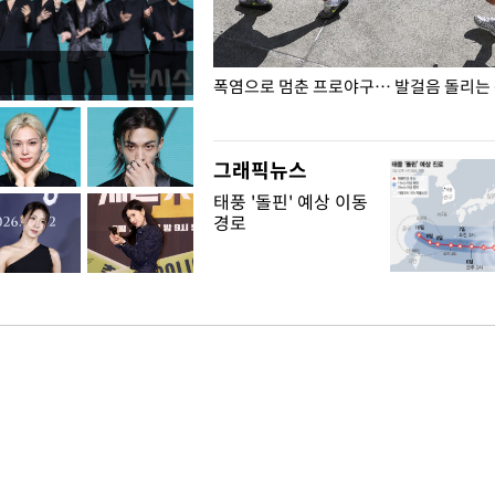
전남광주… 열화상 카메라에 담긴
폭염으로 멈춘 프로야구… 발걸음 돌리는
그래픽뉴스
태풍 '돌핀' 예상 이동
경로