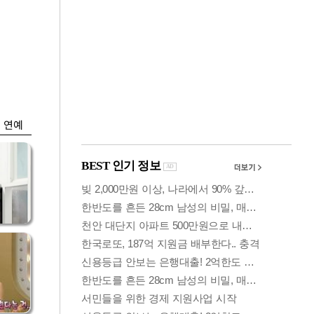
금융
 세
외국인 폭풍매도에
'유
코스피 6200선 주저
앉아
연예