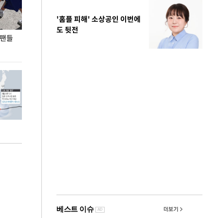
'홈플 피해' 소상공인 이번에
도 뒷전
 팬들
이 대통령, '청년 대책 속도 높여야…폭염 문제도
입추 코앞인데 전
총력 대응'