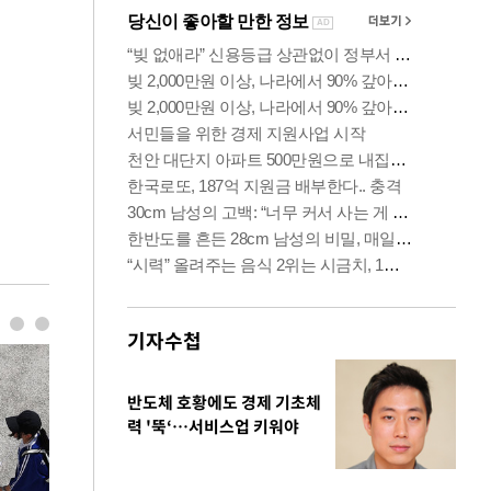
기자수첩
반도체 호황에도 경제 기초체
력 '뚝‘…서비스업 키워야